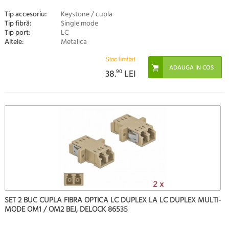
Tip accesoriu:
Keystone / cupla
Tip fibră:
Single mode
Tip port:
LC
Altele:
Metalica
Stoc limitat
38.
90
LEI
SET 2 BUC CUPLA FIBRA OPTICA LC DUPLEX LA LC DUPLEX MULTI-
MODE OM1 / OM2 BEJ, DELOCK 86535