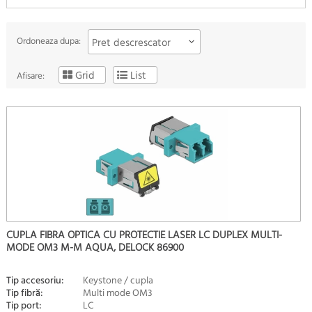
Ordoneaza dupa:
Pret descrescator
Grid
List
Afisare:
CUPLA FIBRA OPTICA CU PROTECTIE LASER LC DUPLEX MULTI-
MODE OM3 M-M AQUA, DELOCK 86900
Tip accesoriu:
Keystone / cupla
Tip fibră:
Multi mode OM3
Tip port:
LC