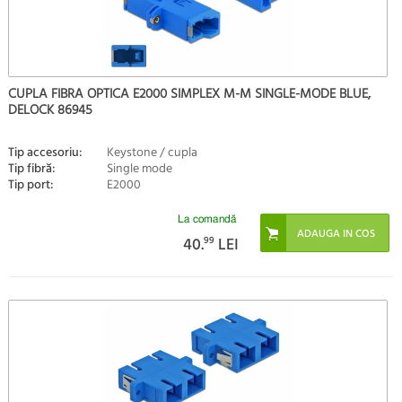
CUPLA FIBRA OPTICA E2000 SIMPLEX M-M SINGLE-MODE BLUE,
DELOCK 86945
Tip accesoriu:
Keystone / cupla
Tip fibră:
Single mode
Tip port:
E2000
La comandă
40.
99
LEI