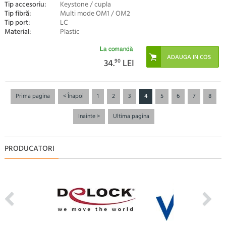
Tip accesoriu:
Keystone / cupla
Tip fibră:
Multi mode OM1 / OM2
Tip port:
LC
Material:
Plastic
La comandă
34.
90
LEI
Prima pagina
< Înapoi
1
2
3
4
5
6
7
8
Inainte >
Ultima pagina
PRODUCATORI