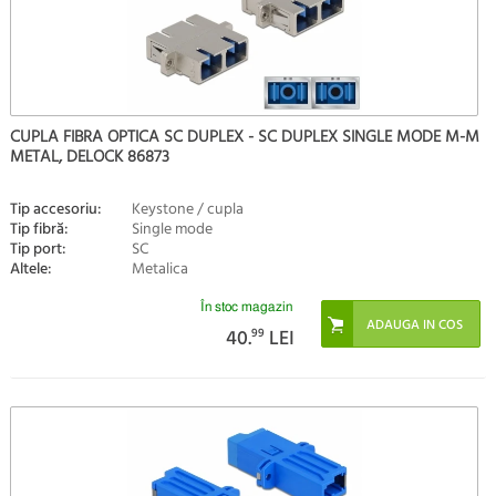
CUPLA FIBRA OPTICA SC DUPLEX - SC DUPLEX SINGLE MODE M-M
METAL, DELOCK 86873
Tip accesoriu:
Keystone / cupla
Tip fibră:
Single mode
Tip port:
SC
Altele:
Metalica
În stoc magazin
40.
99
LEI