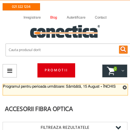
021 322 1234
Inregistrare
Blog
Autentificare
Contact
0
PROMOTII
Programul pentru perioada următoare: Sâmbătă, 15 August
-
ÎNCHIS
ACCESORII FIBRA OPTICA
FILTREAZA REZULTATELE