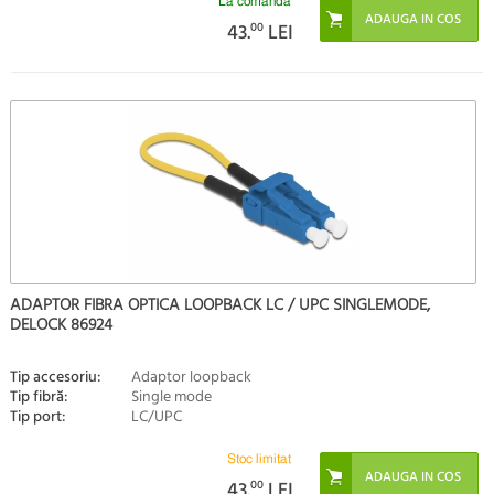
La comandă
43.
00
LEI
ADAPTOR FIBRA OPTICA LOOPBACK LC / UPC SINGLEMODE,
DELOCK 86924
Tip accesoriu:
Adaptor loopback
Tip fibră:
Single mode
Tip port:
LC/UPC
Stoc limitat
43.
00
LEI