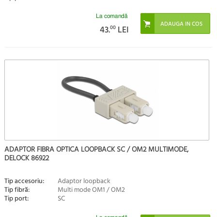
La comandă
43.
00
LEI
ADAPTOR FIBRA OPTICA LOOPBACK SC / OM2 MULTIMODE,
DELOCK 86922
Tip accesoriu:
Adaptor loopback
Tip fibră:
Multi mode OM1 / OM2
Tip port:
SC