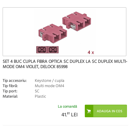
SET 4 BUC CUPLA FIBRA OPTICA SC DUPLEX LA SC DUPLEX MULTI-
MODE OM4 VIOLET, DELOCK 85998
Tip accesoriu:
Keystone / cupla
Tip fibră:
Multi mode OM4
Tip port:
SC
Material:
Plastic
La comandă
41.
81
LEI