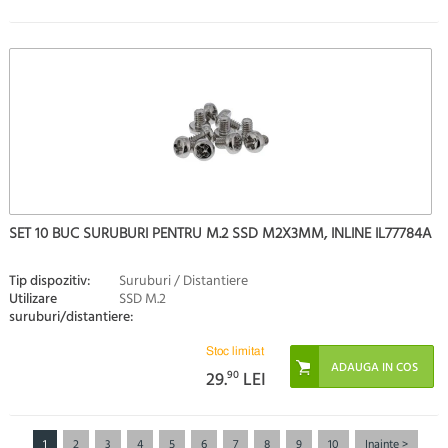
SET 10 BUC SURUBURI PENTRU M.2 SSD M2X3MM, INLINE IL77784A
Tip dispozitiv:
Suruburi / Distantiere
Utilizare
SSD M.2
suruburi/distantiere:
Stoc limitat
29.
90
LEI
1
2
3
4
5
6
7
8
9
10
Inainte >