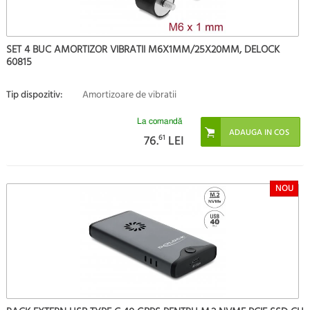
SET 4 BUC AMORTIZOR VIBRATII M6X1MM/25X20MM, DELOCK
60815
Tip dispozitiv:
Amortizoare de vibratii
La comandă
76.
61
LEI
NOU