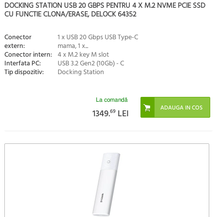
DOCKING STATION USB 20 GBPS PENTRU 4 X M.2 NVME PCIE SSD
CU FUNCTIE CLONA/ERASE, DELOCK 64352
Conector
1 x USB 20 Gbps USB Type-C
extern:
mama, 1 x...
Conector intern:
4 x M.2 key M slot
Interfata PC:
USB 3.2 Gen2 (10Gb) - C
Tip dispozitiv:
Docking Station
La comandă
1349.
69
LEI