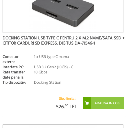
DOCKING STATION USB TYPE C PENTRU 2 X M.2 NVME/SATA SSD +
CITITOR CARDURI SD EXPRESS, DIGITUS DA-71546-1
Conector
1 x USB type C mama
extern:
Interfata PC:
USB 3.2 Gen2 (10Gb) - C
Rata transfer
10 Gbps
date pana la:
Tip dispozitiv:
Docking Station
Stoc limitat
526.
00
LEI