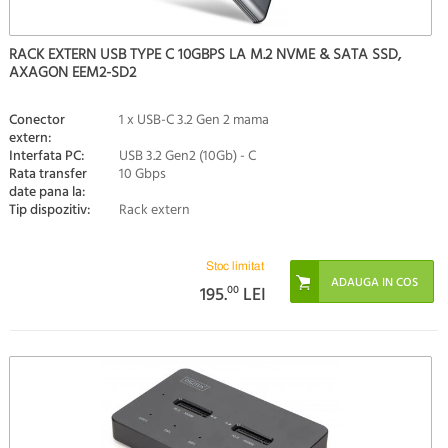
RACK EXTERN USB TYPE C 10GBPS LA M.2 NVME & SATA SSD,
AXAGON EEM2-SD2
Conector
1 x USB-C 3.2 Gen 2 mama
extern:
Interfata PC:
USB 3.2 Gen2 (10Gb) - C
Rata transfer
10 Gbps
date pana la:
Tip dispozitiv:
Rack extern
Stoc limitat
195.
00
LEI