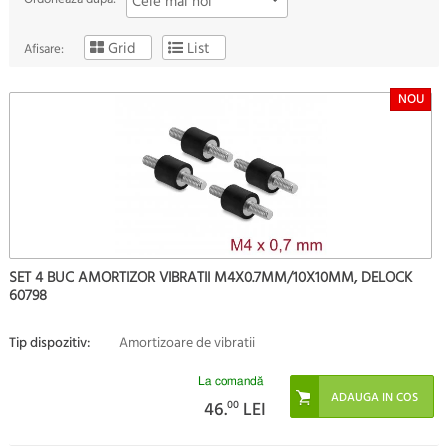
Cele mai noi
Grid
List
Afisare:
NOU
SET 4 BUC AMORTIZOR VIBRATII M4X0.7MM/10X10MM, DELOCK
60798
Tip dispozitiv:
Amortizoare de vibratii
La comandă
46.
00
LEI