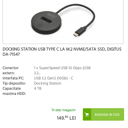
DOCKING STATION USB TYPE C LA M.2 NVME/SATA SSD, DIGITUS
DA-71547
Conector
1 x SuperSpeed USB 10 Gbps (USB
extern:
3.2...
Interfata PC:
USB 3.2 Gen2 (10Gb) - C
Tip dispozitiv:
Docking Station
Capacitate
4 TB
maxima HDD:
În stoc magazin
149.
80
LEI