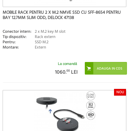
MOBILE RACK PENTRU 2 X M.2 NMVE SSD CU SFF-8654 PENTRU
BAY 12.7MM SLIM ODD, DELOCK 47138
Conector intern:
2 x M.2 key M slot
Tip dispozitiv:
Rack extern
Pentru:
SSD M.2
Montare:
Extern
La comandă
1060.
00
LEI
NOU