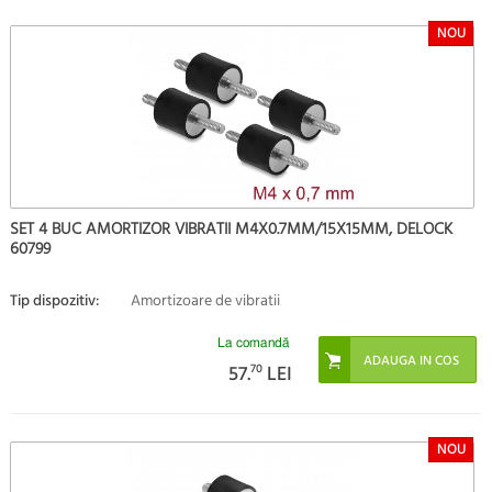
NOU
SET 4 BUC AMORTIZOR VIBRATII M4X0.7MM/15X15MM, DELOCK
60799
Tip dispozitiv:
Amortizoare de vibratii
La comandă
57.
70
LEI
NOU