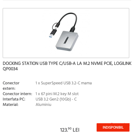
DOCKING STATION USB TYPE C/USB-A LA M.2 NVME PCIE, LOGILINK
QP0034
Conector
1 x SuperSpeed USB 3.2-C mama
extern:
Conector intern:
1 x 67 pini M.2 key M slot
Interfata PC:
USB 3.2 Gen2 (10Gb) - C
Material:
Aluminiu
Stoc epuizat
INDISPONIBIL
123.
90
LEI