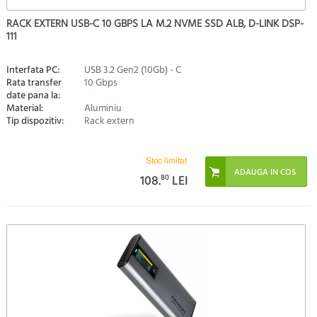
RACK EXTERN USB-C 10 GBPS LA M.2 NVME SSD ALB, D-LINK DSP-
111
Interfata PC:
USB 3.2 Gen2 (10Gb) - C
Rata transfer
10 Gbps
date pana la:
Material:
Aluminiu
Tip dispozitiv:
Rack extern
Stoc limitat
108.
80
LEI