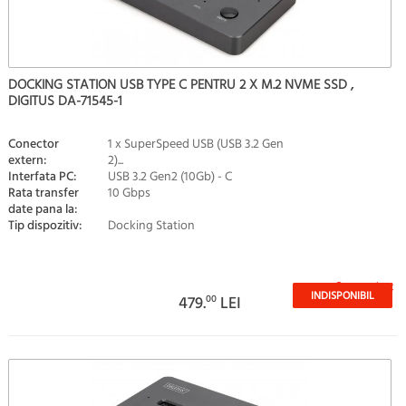
DOCKING STATION USB TYPE C PENTRU 2 X M.2 NVME SSD ,
DIGITUS DA-71545-1
Conector
1 x SuperSpeed USB (USB 3.2 Gen
extern:
2)...
Interfata PC:
USB 3.2 Gen2 (10Gb) - C
Rata transfer
10 Gbps
date pana la:
Tip dispozitiv:
Docking Station
Stoc epuizat
INDISPONIBIL
479.
00
LEI