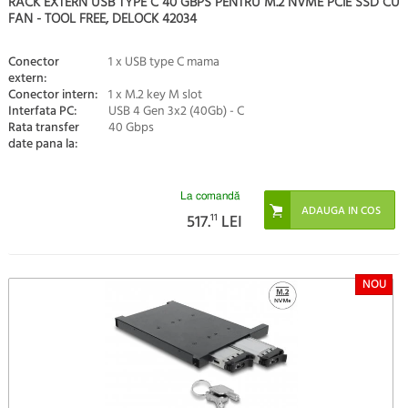
RACK EXTERN USB TYPE C 40 GBPS PENTRU M.2 NVME PCIE SSD CU
FAN - TOOL FREE, DELOCK 42034
Conector
1 x USB type C mama
extern:
Conector intern:
1 x M.2 key M slot
Interfata PC:
USB 4 Gen 3x2 (40Gb) - C
Rata transfer
40 Gbps
date pana la:
La comandă
517.
11
LEI
NOU