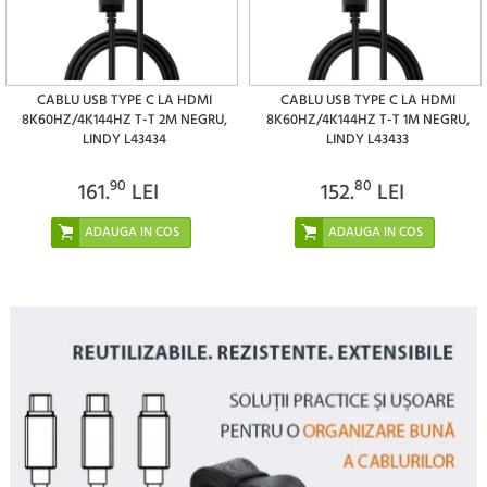
CABLU USB TYPE C LA HDMI
CABLU USB TYPE C LA HDMI
8K60HZ/4K144HZ T-T 2M NEGRU,
8K60HZ/4K144HZ T-T 1M NEGRU,
LINDY L43434
LINDY L43433
90
80
161.
LEI
152.
LEI