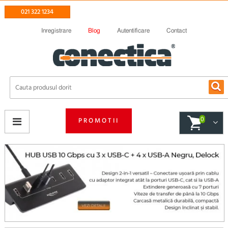
021 322 1234
Inregistrare
Blog
Autentificare
Contact
PROMOTII
0