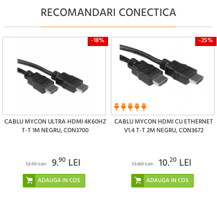
RECOMANDARI CONECTICA
-18%
-25%
CABLU MYCON ULTRA HDMI 4K60HZ
CABLU MYCON HDMI CU ETHERNET
T-T 1M NEGRU, CON3700
V1.4 T-T 2M NEGRU, CON3672
90
20
9.
LEI
10.
LEI
12.10 Lei
13.60 Lei