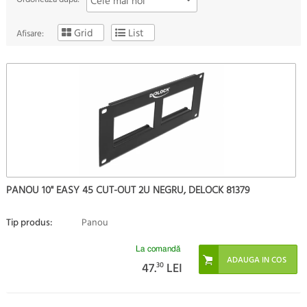
Cele mai noi
Grid
List
Afisare:
PANOU 10" EASY 45 CUT-OUT 2U NEGRU, DELOCK 81379
Tip produs:
Panou
La comandă
47.
30
LEI