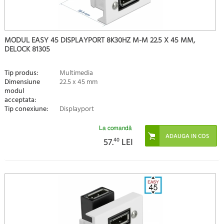
MODUL EASY 45 DISPLAYPORT 8K30HZ M-M 22.5 X 45 MM,
DELOCK 81305
Tip produs:
Multimedia
Dimensiune
22.5 x 45 mm
modul
acceptata:
Tip conexiune:
Displayport
La comandă
57.
40
LEI