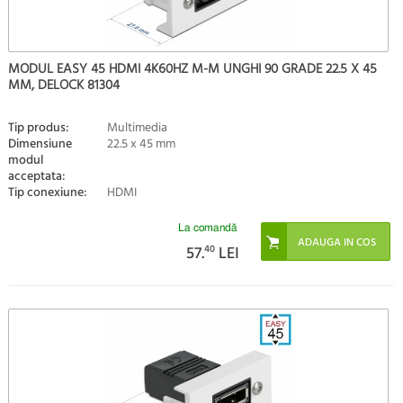
MODUL EASY 45 HDMI 4K60HZ M-M UNGHI 90 GRADE 22.5 X 45
MM, DELOCK 81304
Tip produs:
Multimedia
Dimensiune
22.5 x 45 mm
modul
acceptata:
Tip conexiune:
HDMI
La comandă
57.
40
LEI