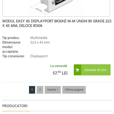
MODUL EASY 45 DISPLAYPORT 8K30HZ M-M UNGHI 90 GRADE 22.5
X 45 MM, DELOCK 81306
Tip produs:
Multimedia
Dimensiune
22.5 x 45 mm
modul
acceptata:
Tip conexiune:
Displayport
La comandă
57.
40
LEI
1
2
Inainte >
Ultima pagina
PRODUCATORI