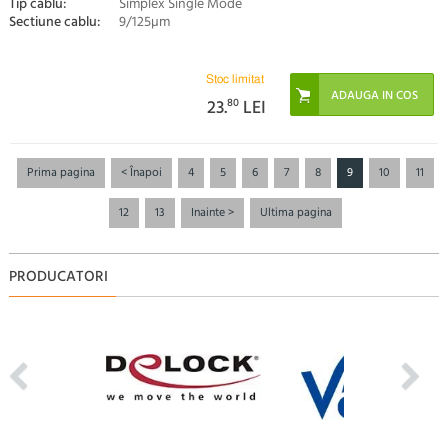
Tip cablu:
Simplex Single Mode
Sectiune cablu:
9/125µm
Stoc limitat
23.
80
LEI
Prima pagina
< Înapoi
4
5
6
7
8
9
10
11
12
13
Inainte >
Ultima pagina
PRODUCATORI