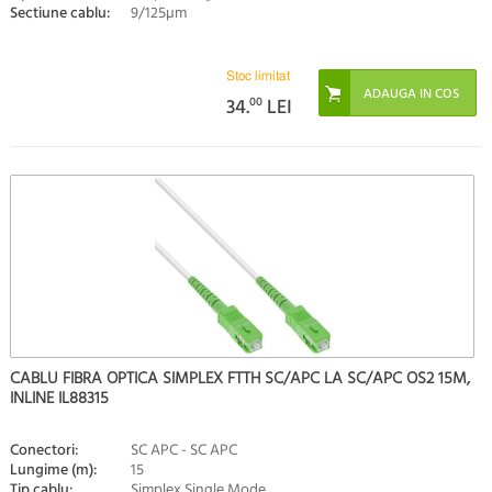
Sectiune cablu:
9/125µm
Stoc limitat
34.
00
LEI
CABLU FIBRA OPTICA SIMPLEX FTTH SC/APC LA SC/APC OS2 15M,
INLINE IL88315
Conectori:
SC APC - SC APC
Lungime (m):
15
Tip cablu:
Simplex Single Mode