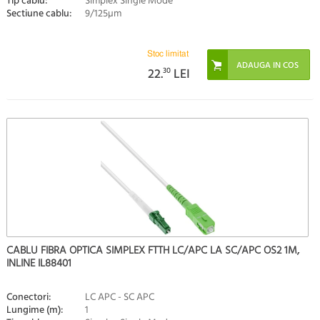
Tip cablu:
Simplex Single Mode
Sectiune cablu:
9/125µm
Stoc limitat
22.
30
LEI
CABLU FIBRA OPTICA SIMPLEX FTTH LC/APC LA SC/APC OS2 1M,
INLINE IL88401
Conectori:
LC APC - SC APC
Lungime (m):
1