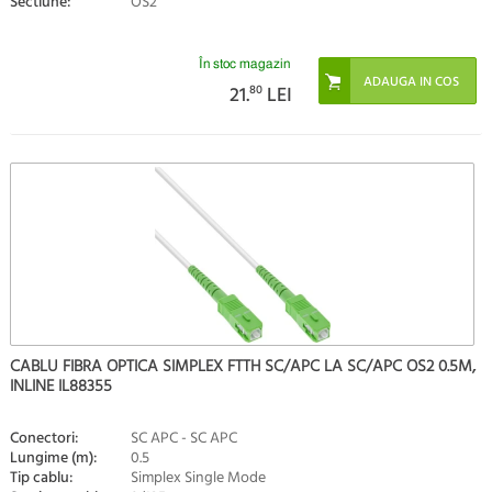
Sectiune:
OS2
În stoc magazin
21.
80
LEI
CABLU FIBRA OPTICA SIMPLEX FTTH SC/APC LA SC/APC OS2 0.5M,
INLINE IL88355
Conectori:
SC APC - SC APC
Lungime (m):
0.5
Tip cablu:
Simplex Single Mode