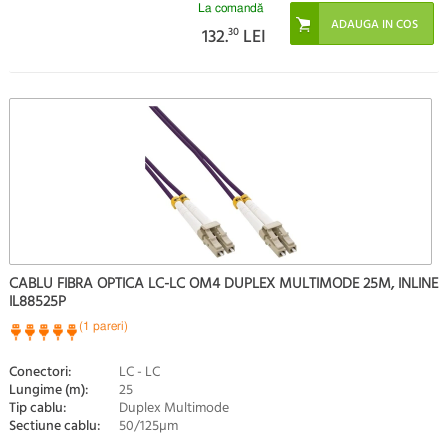
La comandă
132.
30
LEI
CABLU FIBRA OPTICA LC-LC OM4 DUPLEX MULTIMODE 25M, INLINE
IL88525P
(1 pareri)
Conectori:
LC - LC
Lungime (m):
25
Tip cablu:
Duplex Multimode
Sectiune cablu:
50/125µm