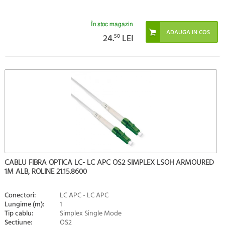
În stoc magazin
24.
50
LEI
CABLU FIBRA OPTICA LC- LC APC OS2 SIMPLEX LSOH ARMOURED
1M ALB, ROLINE 21.15.8600
Conectori:
LC APC - LC APC
Lungime (m):
1
Tip cablu:
Simplex Single Mode
Sectiune:
OS2