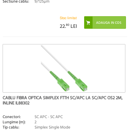
Sectiune cablu:
9/125µm
Stoc limitat
22.
80
LEI
CABLU FIBRA OPTICA SIMPLEX FTTH SC/APC LA SC/APC OS2 2M,
INLINE IL88302
Conectori:
SC APC - SC APC
Lungime (m):
2
Tip cablu:
Simplex Single Mode