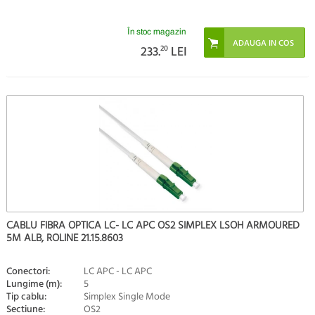
În stoc magazin
233.
20
LEI
CABLU FIBRA OPTICA LC- LC APC OS2 SIMPLEX LSOH ARMOURED
5M ALB, ROLINE 21.15.8603
Conectori:
LC APC - LC APC
Lungime (m):
5
Tip cablu:
Simplex Single Mode
Sectiune:
OS2