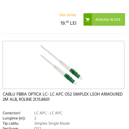
Stoc limitat
19.
20
LEI
CABLU FIBRA OPTICA LC- LC APC OS2 SIMPLEX LSOH ARMOURED
2M ALB, ROLINE 21.15.8601
Conectori:
LC APC - LC APC
Lungime (m):
2
Tip cablu:
Simplex Single Mode
Sectiune:
OS2