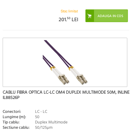
Stoc limitat
201.
50
LEI
CABLU FIBRA OPTICA LC-LC OM4 DUPLEX MULTIMODE 50M, INLINE
IL88526P
Conectori:
LC - LC
Lungime (m):
50
Tip cablu:
Duplex Multimode
Sectiune cablu:
50/125µm