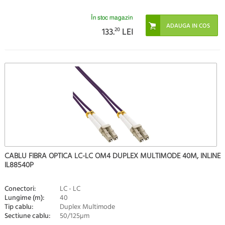
În stoc magazin
133.
20
LEI
CABLU FIBRA OPTICA LC-LC OM4 DUPLEX MULTIMODE 40M, INLINE
IL88540P
Conectori:
LC - LC
Lungime (m):
40
Tip cablu:
Duplex Multimode
Sectiune cablu:
50/125µm