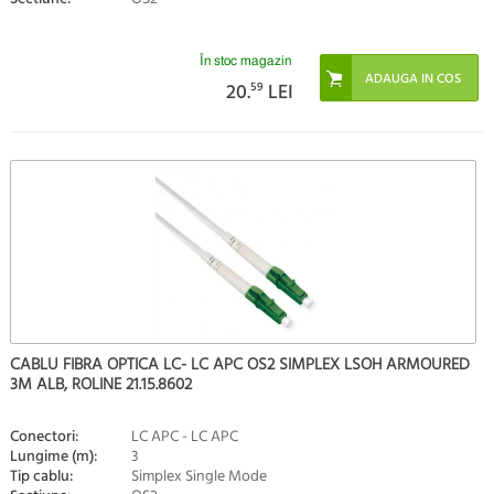
În stoc magazin
20.
59
LEI
CABLU FIBRA OPTICA LC- LC APC OS2 SIMPLEX LSOH ARMOURED
3M ALB, ROLINE 21.15.8602
Conectori:
LC APC - LC APC
Lungime (m):
3
Tip cablu:
Simplex Single Mode