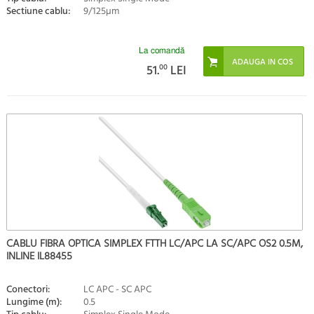
Sectiune cablu:
9/125µm
La comandă
51.
00
LEI
CABLU FIBRA OPTICA SIMPLEX FTTH LC/APC LA SC/APC OS2 0.5M,
INLINE IL88455
Conectori:
LC APC - SC APC
Lungime (m):
0.5