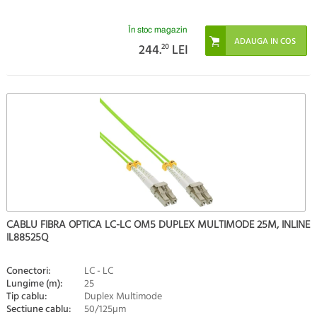
În stoc magazin
244.
20
LEI
CABLU FIBRA OPTICA LC-LC OM5 DUPLEX MULTIMODE 25M, INLINE
IL88525Q
Conectori:
LC - LC
Lungime (m):
25
Tip cablu:
Duplex Multimode
Sectiune cablu:
50/125µm