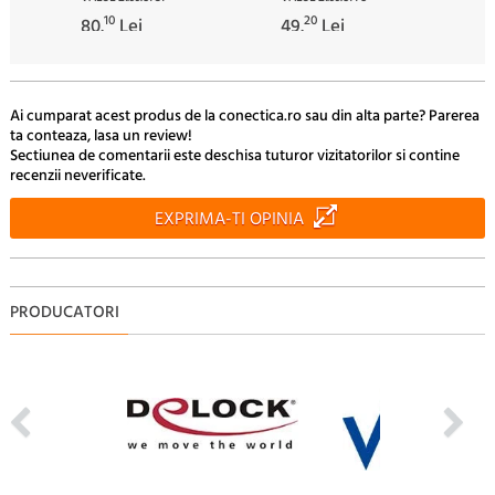
10
20
80.
Lei
49.
Lei
Ai cumparat acest produs de la conectica.ro sau din alta parte? Parerea
ta conteaza, lasa un review!
Sectiunea de comentarii este deschisa tuturor vizitatorilor si contine
recenzii neverificate.
EXPRIMA-TI OPINIA
PRODUCATORI