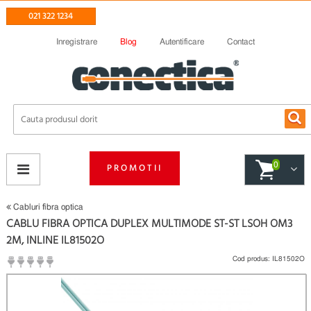
021 322 1234
Inregistrare
Blog
Autentificare
Contact
0
PROMOTII
Cabluri fibra optica
CABLU FIBRA OPTICA DUPLEX MULTIMODE ST-ST LSOH OM3
2M, INLINE IL81502O
Cod produs:
IL81502O
(
Fii primul care scrie un review