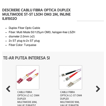
DESCRIERE CABLU FIBRA OPTICA DUPLEX
MULTIMODE ST-ST LSOH OM3 2M, INLINE
IL81502O
Duplex Fiber Optic Cable
Fiber: Multi Mode 50/125µm OM3, halogen-free LSZH
diameter 2.0mm (x2)
2x ST plug to 2x ST plug
Fiber Color: Turquoise
TE-AR PUTEA INTERESA SI
CABLU FIBRA
CABLU FIBRA
OPTICA LC-LC OM4
OPTICA LC-ST OM4
DUPLEX
DUPLEX
MULTIMODE 20M,
MULTIMODE 10M,
VALUE 21.99.8757
VALUE 21.99.8778