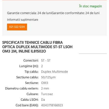
În stoc magazin
Garantie comerciala:
24 de luni
Garantie conformitate:
24 de luni
Informatii suplimentare
021 322 1234
SPECIFICATII TEHNICE CABLU FIBRA
OPTICA DUPLEX MULTIMODE ST-ST LSOH
OM3 2M, INLINE IL81502O
Conectori:
ST - ST
Lungime (m):
2
Tip cablu:
Duplex Multimode
Sectiune cablu:
50/125µm
Sectiune:
OM3
Diametru cablu extern:
2 mm
Culoare:
Turcoaz
Cablu LSOH:
Da
Cod bare (EAN):
4043718166923