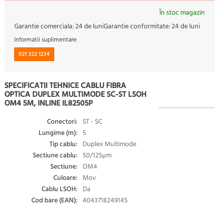
În stoc magazin
Garantie comerciala:
24 de luni
Garantie conformitate:
24 de luni
Informatii suplimentare
021 322 1234
SPECIFICATII TEHNICE CABLU FIBRA
OPTICA DUPLEX MULTIMODE SC-ST LSOH
OM4 5M, INLINE IL82505P
Conectori:
ST - SC
Lungime (m):
5
Tip cablu:
Duplex Multimode
Sectiune cablu:
50/125µm
Sectiune:
OM4
Culoare:
Mov
Cablu LSOH:
Da
Cod bare (EAN):
4043718249145