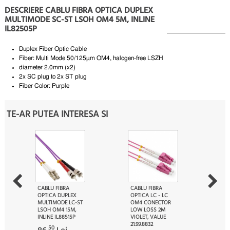
DESCRIERE CABLU FIBRA OPTICA DUPLEX
MULTIMODE SC-ST LSOH OM4 5M, INLINE
IL82505P
Duplex Fiber Optic Cable
Fiber: Multi Mode 50/125µm OM4, halogen-free LSZH
diameter 2.0mm (x2)
2x SC plug to 2x ST plug
Fiber Color: Purple
TE-AR PUTEA INTERESA SI
CABLU FIBRA
CABLU FIBRA
OPTICA DUPLEX
OPTICA LC - LC
MULTIMODE LC-ST
OM4 CONECTOR
LSOH OM4 15M,
LOW LOSS 2M
INLINE IL88515P
VIOLET, VALUE
21.99.8832
50