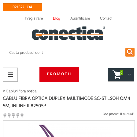
021 322 1234
Inregistrare
Blog
Autentificare
Contact
0
PROMOTII
Cabluri fibra optica
CABLU FIBRA OPTICA DUPLEX MULTIMODE SC-ST LSOH OM4
5M, INLINE IL82505P
Cod produs:
IL82505P
(
Fii primul care scrie un review