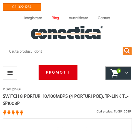
021 322 1234
Inregistrare
Blog
Autentificare
Contact
0
PROMOTII
Switch-uri
SWITCH 8 PORTURI 10/100MBPS (4 PORTURI POE), TP-LINK TL-
SF1008P
Cod produs:
TL-SF1008P
1 opinii
(
)