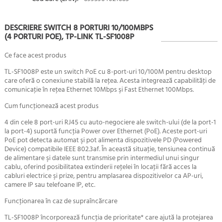
DESCRIERE SWITCH 8 PORTURI 10/100MBPS
(4 PORTURI POE), TP-LINK TL-SF1008P
Ce face acest produs
TL-SF1008P este un switch PoE cu 8-port-uri 10/100M pentru desktop
care oferă o conexiune stabilă la reţea. Acesta integrează capabilităţi de
comunicaţie în reţea Ethernet 10Mbps şi Fast Ethernet 100Mbps.
Cum funcţionează acest produs
4 din cele 8 port-uri RJ45 cu auto-negociere ale switch-ului (de la port-1
la port-4) suportă funcţia Power over Ethernet (PoE). Aceste port-uri
PoE pot detecta automat şi pot alimenta dispozitivele PD (Powered
Device) compatibile IEEE 802.3af. În această situaţie, tensiunea continuă
de alimentare şi datele sunt transmise prin intermediul unui singur
cablu, oferind posibilitatea extinderii reţelei în locaţii fără acces la
cabluri electrice şi prize, pentru amplasarea dispozitivelor ca AP-uri,
camere IP sau telefoane IP, etc.
Funcţionarea în caz de supraîncărcare
TL-SF1008P încorporează funcţia de prioritate* care ajută la protejarea