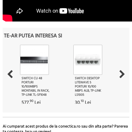
TE-AR PUTEA INTERESA SI
SWITCH CU 48
SWITCH DESKTOP
PORTURI
LITEWAVE 5
10/100MBPS
PORTURI 10/100
MONTABIL IN RACK,
MBPS ALB, TP-LINK
TP-LINK TL-SF1048
LS1005
90
10
577.
Lei
30.
Lei
Ai cumparat acest produs de la conectica.ro sau din alta parte? Parerea
ta conteaza, lasa un review!