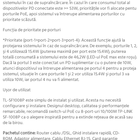
sistemului în caz de supraîncărcare. În cazul în care consumul total al
dispozitivelor PD conectate este >= 53W, priorităţile vor fi alocate pentu
porturile PoE, apoi sistemul va întrerupe alimentarea porturilor cu
prioritate scăzută.
Funcţia de prioritate pe porturi
*Prioritate (port-1>port-2>port-3>port-4): Această funcţie ajută la
protejarea sistemului în caz de supraîncărcare. De exemplu, porturile 1, 2,
şi 4 utilizează 15.4W (puterea maximă per port este 15.4W), puterea
totală consumată a sistemului este de 46,2W (LED-ul PoE max este roşu).
Dacă la portul 3 este conectat un PD suplimentar cu o putere de 10W,
atunci dispozitivul va întrerupe alimentarea pe portul 4 pentru a proteja
sistemul, situaţie în care porturile 1 şi 2 vor utiliza 15.4W şi portul 3 va
utiliza 10W, iar portul 4 nu va fi alimentat.
Uşor de utilizat
TL-SF1008P este simplu de instalat şi utilizat. Acesta nu necesită
configurare şi instalare. Designul desktop, calitatea şi performanţele
remarcabile, recomandă switch-ul PoE cu 8-port-uri 10/100M TP-LINK
SF-1008P ca o alegere inspirată pentru a extinde reţeaua de acasă sau
de la birou.
Pachetul contine:
Router cablu /DSL, Ghid instalare rapidă, CD-
ROM, Adaptor alimentare, Cablu Ethernet RJ-15, Card garanţie