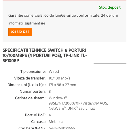
Stoc depozit
Garantie comerciala:
60 de luni
Garantie conformitate:
24 de luni
Informatii suplimentare
021 322 1234
SPECIFICATII TEHNICE SWITCH 8 PORTURI
10/100MBPS (4 PORTURI POE), TP-LINK TL-
SF1008P
Tip conexiune:
Wired
Viteza de transfer:
10/100 Mb/s
Dimensiuni (L x l x h): :
171 x 98 x 27 mm
Numar porturi:
8
Cerinte de sistem:
Windows®
98SE/NT/2000/XP/Vista/7/MAOS,
NetWare®, UNIX® sau Linux
Porturi PoE:
4
Carcasa:
Metalica
Cod bare (EAN):
6935364021665