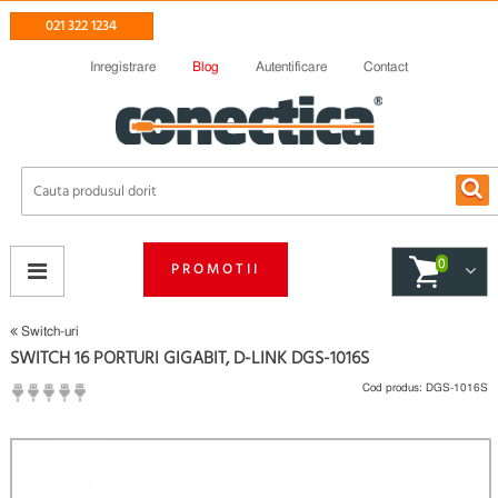
021 322 1234
Inregistrare
Blog
Autentificare
Contact
0
PROMOTII
Switch-uri
SWITCH 16 PORTURI GIGABIT, D-LINK DGS-1016S
Cod produs:
DGS-1016S
(
Fii primul care scrie un review
)