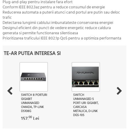
Plug-and-play pentru instalare fara efort
Conform IEEE 802.3az pentru a reduce consumul de energie
Reducerea automata a puterii atunci cand portul are putin sau deloc
trafic
Detectarea lungimii cablului imbunatateste conservarea energiei
Designul eficient din punct de vedere energetic reduce caldura
generata si permite functionarea silentioasa
Prioritizarea traficului IEEE 802.1p QoS pentru a optimiza performanta
TE-AR PUTEA INTERESA SI
SWITCH 8 PORTURI
SWITCH
GIGABIT
UNMANAGED 5
UNMANAGED
PORT-URI GIGABIT,
OMADA, TP-LINK
CARCASA
DS108G
METALICA, D-LINK
DGS-105
00
157.
Lei
52
116.
Lei