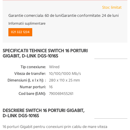
Stoc limitat
Garantie comerciala:
60 de luni
Garantie conformitate:
24 de luni
Informatii suplimentare
021 322 1234
SPECIFICATII TEHNICE SWITCH 16 PORTURI
GIGABIT, D-LINK DGS-1016S
Tip conexiune:
Wired
Viteza de transfer:
10/100/1000 Mb/s
Dimensiuni (L x l x h): :
280 x 110 x 25 mm
Numar porturi:
16
Cod bare (EAN):
790069455261
DESCRIERE SWITCH 16 PORTURI GIGABIT,
D-LINK DGS-1016S
16 porturi Gigabit pentru conexiuni prin cablu de mare viteza