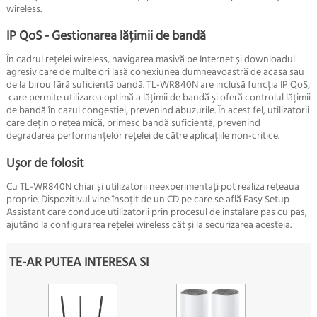
wireless.
IP QoS - Gestionarea lățimii de bandă
În cadrul rețelei wireless, navigarea masivă pe Internet și downloadul
agresiv care de multe ori lasă conexiunea dumneavoastră de acasa sau
de la birou fără suficientă bandă. TL-WR840N are inclusă funcția IP QoS,
care permite utilizarea optimă a lățimii de bandă și oferă controlul lățimii
de bandă în cazul congestiei, prevenind abuzurile. În acest fel, utilizatorii
care dețin o rețea mică, primesc bandă suficientă, prevenind
degradarea performanțelor rețelei de către aplicațiile non-critice.
Ușor de folosit
Cu TL-WR840N chiar și utilizatorii neexperimentați pot realiza rețeaua
proprie. Dispozitivul vine însoțit de un CD pe care se află Easy Setup
Assistant care conduce utilizatorii prin procesul de instalare pas cu pas,
ajutând la configurarea rețelei wireless cât și la securizarea acesteia.
TE-AR PUTEA INTERESA SI