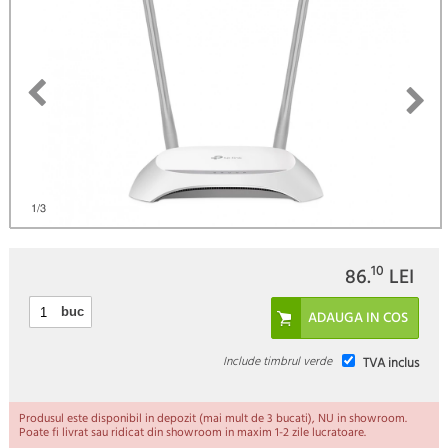
1
/3
10
86.
LEI
buc
Include timbrul verde
TVA inclus
Produsul este disponibil in depozit (mai mult de 3 bucati), NU in showroom.
Poate fi livrat sau ridicat din showroom in maxim 1-2 zile lucratoare.