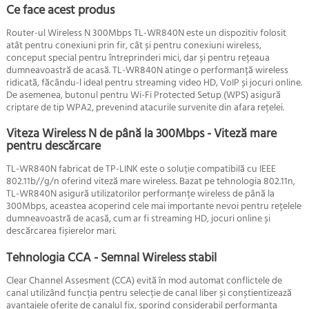
Ce face acest produs
Router-ul Wireless N 300Mbps TL-WR840N este un dispozitiv folosit
atât pentru conexiuni prin fir, cât și pentru conexiuni wireless,
conceput special pentru întreprinderi mici, dar și pentru rețeaua
dumneavoastră de acasă. TL-WR840N atinge o performanță wireless
ridicată, făcându-l ideal pentru streaming video HD, VoIP și jocuri online.
De asemenea, butonul pentru Wi-Fi Protected Setup (WPS) asigură
criptare de tip WPA2, prevenind atacurile survenite din afara rețelei.
Viteza Wireless N de până la 300Mbps - Viteză mare
pentru descărcare
TL-WR840N fabricat de TP-LINK este o soluție compatibilă cu IEEE
802.11b//g/n oferind viteză mare wireless. Bazat pe tehnologia 802.11n,
TL-WR840N asigură utilizatorilor performanțe wireless de până la
300Mbps, aceastea acoperind cele mai importante nevoi pentru rețelele
dumneavoastră de acasă, cum ar fi streaming HD, jocuri online și
descărcarea fișierelor mari.
Tehnologia CCA - Semnal Wireless stabil
Clear Channel Assesment (CCA) evită în mod automat conflictele de
canal utilizând funcția pentru selecție de canal liber și conștientizează
avantajele oferite de canalul fix, sporind considerabil performanța