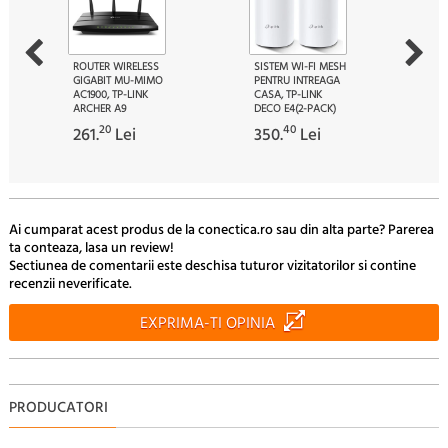
ROUTER WIRELESS
SISTEM WI-FI MESH
GIGABIT MU-MIMO
PENTRU INTREAGA
AC1900, TP-LINK
CASA, TP-LINK
ARCHER A9
DECO E4(2-PACK)
20
40
261.
Lei
350.
Lei
Ai cumparat acest produs de la conectica.ro sau din alta parte? Parerea
ta conteaza, lasa un review!
Sectiunea de comentarii este deschisa tuturor vizitatorilor si contine
recenzii neverificate.
EXPRIMA-TI OPINIA
PRODUCATORI