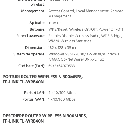
wireless:
Management:
Access Control, Local Management, Remote
Management
Aplicatie:
Interior
Butoane:
WPS/Reset, Wireless On/Off, Power On/Off
Functii avansate:
Enable/Disable Wireless Radio, WDS Bridge,
WMM, Wireless Statistics
Dimensiuni:
182 x 128 x 35 mm
Sistem de operare:
Windows 98SE/2000/XP/Vista/Windows
7/MAC OS/NetWare/UNIX/Linux
Cod bare (EAN):
6935364070533
PORTURI ROUTER WIRELESS N 300MBPS,
TP-LINK TL-WR840N
Porturi LAN:
4 x 10/100 Mbps
Porturi WAN:
1 x 10/100 Mbps
DESCRIERE ROUTER WIRELESS N 300MBPS,
TP-LINK TL-WR840N