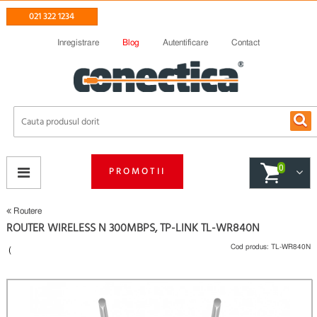
021 322 1234
Inregistrare
Blog
Autentificare
Contact
0
PROMOTII
Routere
ROUTER WIRELESS N 300MBPS, TP-LINK TL-WR840N
Cod produs:
TL-WR840N
(
Fii primul care scrie un review
)