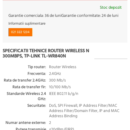
Stoc depozit
Garantie comerciala:
36 de luni
Garantie conformitate:
24 de luni
Informatii suplimentare
021 322 1234
SPECIFICATII TEHNICE ROUTER WIRELESS N
300MBPS, TP-LINK TL-WR840N
Tip router:
Router Wireless
Frecventa:
2.4GHz
Rata de transfer 2.4GHz:
300 Mb/s
Rata de transfer fir:
10/100 Mb/s
Standarde Wireless 2.4
IEEE 802.11 b/g/n
GHz:
Securitate:
DoS, SPI Firewall, IP Address Filter/MAC
Address Filter/Domain Filter, IP and MAC
Address Binding
Numar antene externe:
2
Putere transmisie
<20dBm (EIRP)