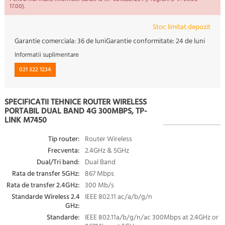
17.00).
Stoc limitat depozit
Garantie comerciala:
36 de luni
Garantie conformitate:
24 de luni
Informatii suplimentare
021 322 1234
SPECIFICATII TEHNICE ROUTER WIRELESS
PORTABIL DUAL BAND 4G 300MBPS, TP-
LINK M7450
Tip router:
Router Wireless
Frecventa:
2.4GHz & 5GHz
Dual/Tri band:
Dual Band
Rata de transfer 5GHz:
867 Mbps
Rata de transfer 2.4GHz:
300 Mb/s
Standarde Wireless 2.4
IEEE 802.11 ac/a/b/g/n
GHz:
Standarde:
IEEE 802.11a/b/g/n/ac 300Mbps at 2.4GHz or