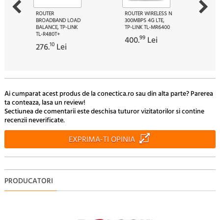
ROUTER
ROUTER WIRELESS N
BROADBAND LOAD
300MBPS 4G LTE,
BALANCE, TP-LINK
TP-LINK TL-MR6400
TL-R480T+
99
400.
Lei
10
276.
Lei
Ai cumparat acest produs de la conectica.ro sau din alta parte? Parerea
ta conteaza, lasa un review!
Sectiunea de comentarii este deschisa tuturor vizitatorilor si contine
recenzii neverificate.
EXPRIMA-TI OPINIA
PRODUCATORI