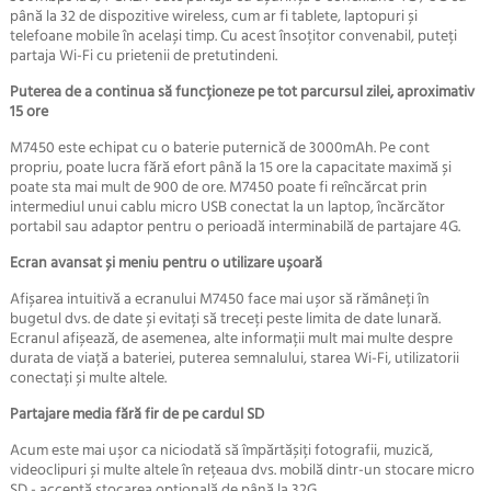
până la 32 de dispozitive wireless, cum ar fi tablete, laptopuri și
telefoane mobile în același timp.
Cu acest însoțitor convenabil, puteți
partaja Wi-Fi cu prietenii de pretutindeni.
Puterea de a continua să funcționeze p
e tot parcursul zilei, aproximativ
15 ore
M7450 este echipat cu o baterie puternică de 3000mAh.
Pe cont
propriu, poate lucra fără efort până la 15 ore la capacitate maximă și
poate sta mai mult de 900 de ore.
M7450 poate fi reîncărcat prin
intermediul unui cablu micro USB conectat la un laptop, încărcător
portabil sau adaptor pentru o perioadă interminabilă de partajare 4G.
Ecran avansat și meniu pentru o utilizare ușoară
Afișarea intuitivă a ecranului M7450 face mai ușor să rămâneți în
bugetul dvs. de date și evitați să treceți peste limita de date lunară.
Ecranul afișează, de asemenea, alte informații mult mai multe despre
durata de viață a bateriei, puterea semnalului, starea Wi-Fi, utilizatorii
conectați și multe altele.
Partajare media fără fir de pe cardul SD
Acum este mai ușor ca niciodată să împărtășiți fotografii, muzică,
videoclipuri și multe altele în rețeaua dvs. mobilă dintr-un stocare micro
SD - acceptă stocarea opțională de până la 32G.