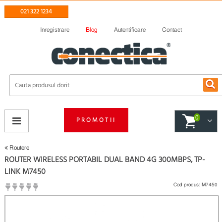
021 322 1234
Inregistrare
Blog
Autentificare
Contact
0
PROMOTII
Routere
ROUTER WIRELESS PORTABIL DUAL BAND 4G 300MBPS, TP-
LINK M7450
Cod produs:
M7450
(
Fii primul care scrie un review