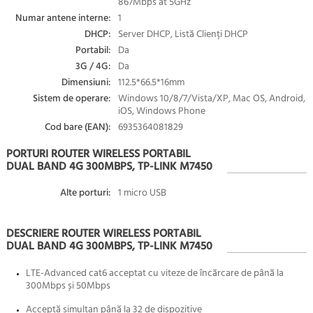
867Mbps at 5GHz
Numar antene interne:
1
DHCP:
Server DHCP, Listă Clienți DHCP
Portabil:
Da
3G / 4G:
Da
Dimensiuni:
112.5*66.5*16mm
Sistem de operare:
Windows 10/8/7/Vista/XP, Mac OS, Android,
iOS, Windows Phone
Cod bare (EAN):
6935364081829
PORTURI ROUTER WIRELESS PORTABIL
DUAL BAND 4G 300MBPS, TP-LINK M7450
Alte porturi:
1 micro USB
DESCRIERE ROUTER WIRELESS PORTABIL
DUAL BAND 4G 300MBPS, TP-LINK M7450
LTE-Advanced cat6 acceptat cu viteze de încărcare de până la
300Mbps și 50Mbps
Acceptă simultan până la 32 de dispozitive