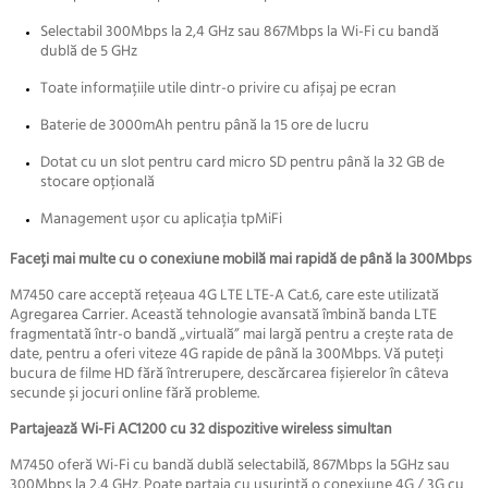
Selectabil 300Mbps la 2,4 GHz sau 867Mbps la Wi-Fi cu bandă
dublă de 5 GHz
Toate informațiile utile dintr-o privire cu afișaj pe ecran
Baterie de 3000mAh pentru până la 15 ore de lucru
Dotat cu un slot pentru card micro SD pentru până la 32 GB de
stocare opțională
Management ușor cu aplicația tpMiFi
Faceți mai multe cu o conexiune mobilă mai rapidă de până la 300Mbps
M7450 care acceptă rețeaua 4G LTE LTE-A Cat.6, care este utilizată
Agregarea Carrier.
Această tehnologie avansată îmbină banda LTE
fragmentată într-o bandă „virtuală” mai largă pentru a crește rata de
date, pentru a oferi viteze 4G rapide de până la 300Mbps.
Vă puteți
bucura de filme HD fără întrerupere, descărcarea fișierelor în câteva
secunde și jocuri online fără probleme.
Partajează Wi-Fi AC1200 cu 32 dispozitive wireless simultan
M7450 oferă Wi-Fi cu bandă dublă selectabilă, 867Mbps la 5GHz sau
300Mbps la 2,4 GHz.
Poate partaja cu ușurință o conexiune 4G / 3G cu