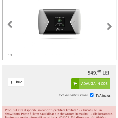
)
1
/4
40
549.
LEI
buc
Include timbrul verde
TVA inclus
Produsul este disponibil in depozit (cantitate limitata 1 - 2 bucati), NU in
showroom. Poate fi livrat sau ridicat din showroom in maxim 1-2 zile lucratoare.
Pentru mai multe informatii sunati la nr. 021.322.1234 (Program L-V: 09.00 -