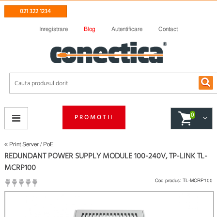
021 322 1234
Inregistrare
Blog
Autentificare
Contact
0
PROMOTII
Print Server / PoE
REDUNDANT POWER SUPPLY MODULE 100-240V, TP-LINK TL-
MCRP100
Cod produs:
TL-MCRP100
(
Fii primul care scrie un review