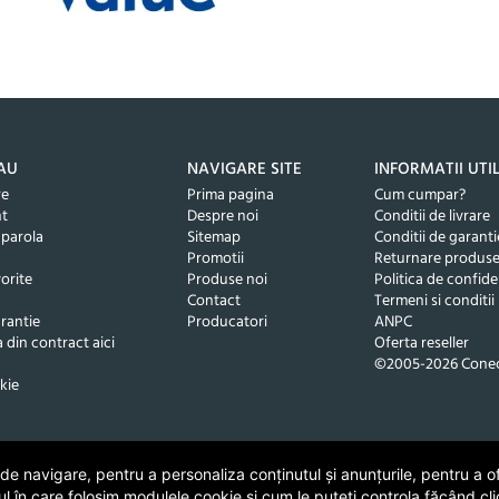
AU
NAVIGARE SITE
INFORMATII UTI
re
Prima pagina
Cum cumpar?
nt
Despre noi
Conditii de livrare
 parola
Sitemap
Conditii de garanti
Promotii
Returnare produs
orite
Produse noi
Politica de confide
Contact
Termeni si conditii
rantie
Producatori
ANPC
 din contract aici
Oferta reseller
©2005-2026 Conec
kie
 navigare, pentru a personaliza conținutul și anunțurile, pentru a ofe
ul în care folosim modulele cookie și cum le puteți controla făcând cli