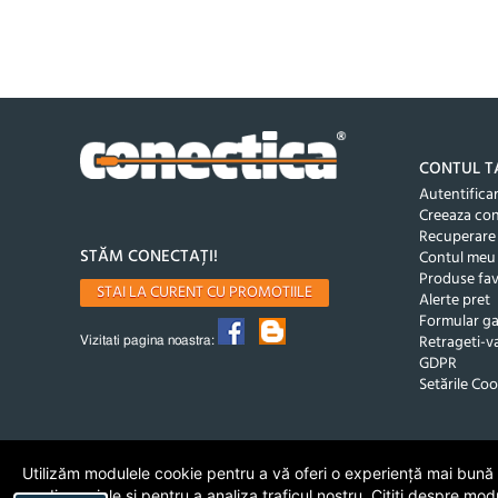
CONTUL T
Autentifica
Creeaza co
Recuperare
STĂM CONECTAȚI!
Contul meu
Produse fav
STAI LA CURENT CU PROMOTIILE
Alerte pret
Formular ga
Retrageti-va
Vizitati pagina noastra:
GDPR
Setările Coo
Utilizăm modulele cookie pentru a vă oferi o experiență mai bună de
media sociale și pentru a analiza traficul nostru. Citiți despre mod