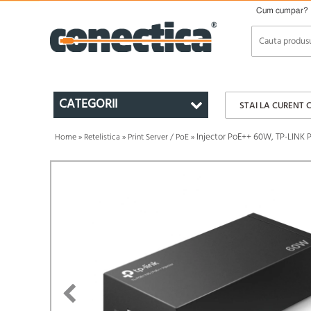
Cum cumpar?
CATEGORII
STAI LA CURENT 
Injector PoE++ 60W, TP-LINK 
Home
»
Retelistica
»
Print Server / PoE
»