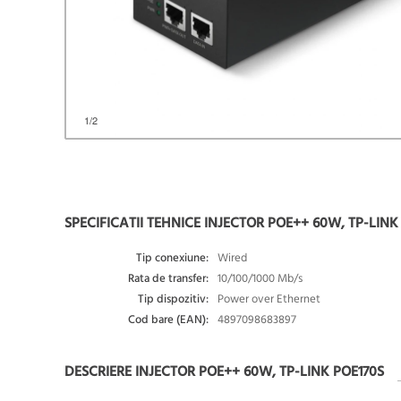
1
/2
SPECIFICATII TEHNICE INJECTOR POE++ 60W, TP-LINK
Tip conexiune:
Wired
Rata de transfer:
10/100/1000 Mb/s
Tip dispozitiv:
Power over Ethernet
Cod bare (EAN):
4897098683897
DESCRIERE INJECTOR POE++ 60W, TP-LINK POE170S