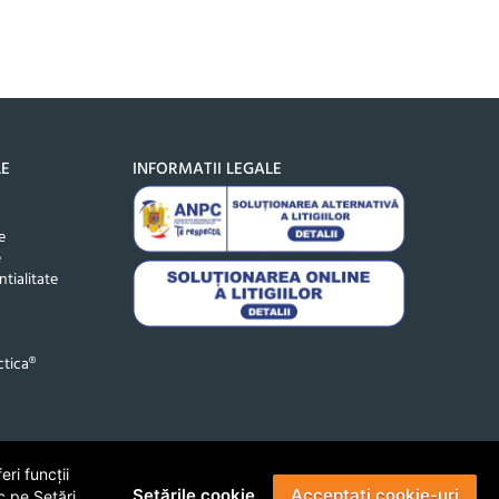
LE
INFORMATII LEGALE
e
e
ntialitate
tica®
ri funcții
Setările cookie
Acceptați cookie-uri
c pe Setări