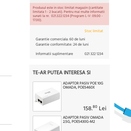
Produsul este in stoc limitat magazin (cantitate
limitata 1 - 2 bucati). Pentru mai multe informatii
sunati la nr. 021.322.1234 (Program L-V: 09.00 -
17.00).
Stoc limitat
Garantie comerciala:
60 de luni
Garantie conformitate:
24 de luni
Informatii suplimentare
021 322 1234
TE-AR PUTEA INTERESA SI
ADAPTOR PASIV POE 10G
OMADA, POE5460X
80
158.
Lei
ADAPTOR PASIV OMADA
2.5G, POE5430G-M2