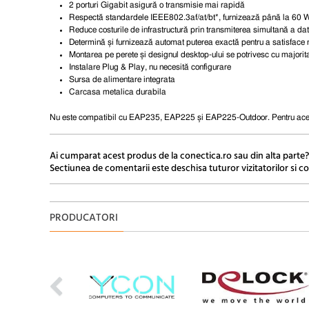
2 porturi Gigabit asigură o transmisie mai rapidă
Respectă standardele IEEE802.3af/at/bt*, furnizează până la 60 
Reduce costurile de infrastructură prin transmiterea simultană a date
Determină și furnizează automat puterea exactă pentru a satisface n
Montarea pe perete și designul desktop-ului se potrivesc cu majorita
Instalare Plug & Play, nu necesită configurare
Sursa de alimentare integrata
Carcasa metalica durabila
Nu este compatibil cu EAP235, EAP225 și EAP225-Outdoor. Pentru ace
Ai cumparat acest produs de la conectica.ro sau din alta parte?
Sectiunea de comentarii este deschisa tuturor vizitatorilor si co
PRODUCATORI