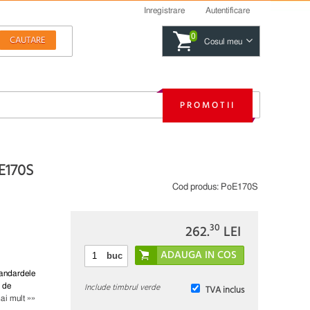
Inregistrare
Autentificare
0
Cosul meu
PROMOTII
E170S
Cod produs:
PoE170S
30
262.
LEI
buc
tandardele
Include timbrul verde
 de
TVA inclus
ai mult »»