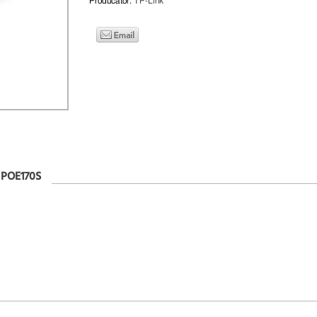
Producator:
TP-Link
 POE170S