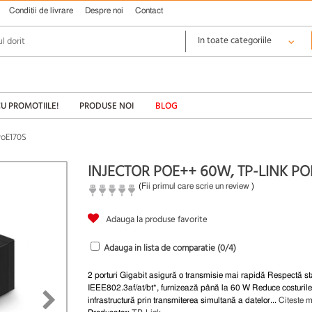
Conditii de livrare
Despre noi
Contact
CU PROMOTIILE!
PRODUSE NOI
BLOG
PoE170S
INJECTOR POE++ 60W, TP-LINK PO
(
Fii primul care scrie un review
)
Adauga la produse favorite
Adauga in lista de comparatie (
0
/4)
2 porturi Gigabit asigură o transmisie mai rapidă Respectă s
IEEE802.3af/at/bt*, furnizează până la 60 W Reduce costurile
infrastructură prin transmiterea simultană a datelor...
Citeste m