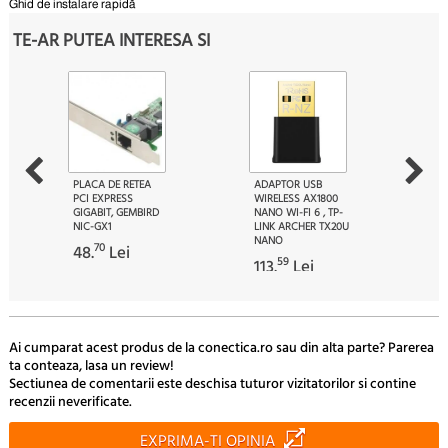
Ghid de instalare rapidă
TE-AR PUTEA INTERESA SI
PLACA DE RETEA
ADAPTOR USB
PCI EXPRESS
WIRELESS AX1800
GIGABIT, GEMBIRD
NANO WI-FI 6 , TP-
NIC-GX1
LINK ARCHER TX20U
NANO
70
48.
Lei
59
113.
Lei
Ai cumparat acest produs de la conectica.ro sau din alta parte? Parerea
ta conteaza, lasa un review!
Sectiunea de comentarii este deschisa tuturor vizitatorilor si contine
recenzii neverificate.
EXPRIMA-TI OPINIA