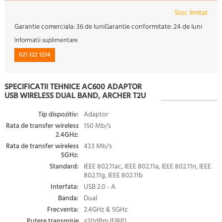
Stoc limitat
Garantie comerciala:
36 de luni
Garantie conformitate:
24 de luni
Informatii suplimentare
021 322 1234
SPECIFICATII TEHNICE AC600 ADAPTOR
USB WIRELESS DUAL BAND, ARCHER T2U
Tip dispozitiv:
Adaptor
Rata de transfer wireless
150 Mb/s
2.4GHz:
Rata de transfer wireless
433 Mb/s
5GHz:
Standard:
IEEE 802.11ac, IEEE 802.11a, IEEE 802.11n, IEEE
802.11g, IEEE 802.11b
Interfata:
USB 2.0 - A
Banda:
Dual
Frecventa:
2.4GHz & 5GHz
Putere transmisie
<20dBm (EIRP)