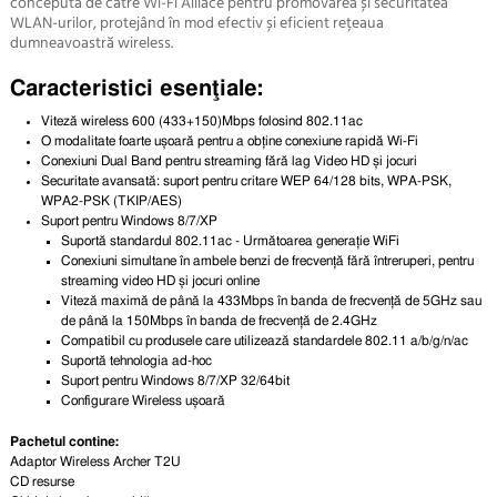
concepută de către Wi-Fi Alliace pentru promovarea și securitatea
WLAN-urilor, protejând în mod efectiv și eficient rețeaua
dumneavoastră wireless.
Caracteristici esenţiale:
Viteză wireless 600 (433+150)Mbps folosind 802.11ac
O modalitate foarte ușoară pentru a obține conexiune rapidă Wi-Fi
Conexiuni Dual Band pentru streaming fără lag Video HD și jocuri
Securitate avansată
: suport pentru critare WEP 64/128 bits, WPA-PSK,
WPA2-PSK (TKIP/AES)
Suport pentru Windows 8/7/XP
Suportă standardul 802.11ac - Următoarea generație WiFi
Conexiuni simultane în ambele benzi de frecvență fără întreruperi, pentru
streaming video HD și jocuri online
Viteză maximă de până la 433Mbps în banda de frecvență de 5GHz sau
de până la 150Mbps în banda de frecvență de 2.4GHz
Compatibil cu produsele care utilizează standardele 802.11 a/b/g/n/ac
Suportă tehnologia ad-hoc
Suport pentru Windows 8/7/XP 32/64bit
Configurare Wireless ușoară
Pachetul contine:
Adaptor Wireless Archer T2U
CD resurse