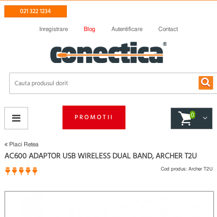
021 322 1234
Inregistrare
Blog
Autentificare
Contact
0
PROMOTII
Placi Retea
AC600 ADAPTOR USB WIRELESS DUAL BAND, ARCHER T2U
Cod produs:
Archer T2U
1 opinii
(
)