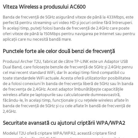
Viteza Wireless a produsului AC600
Banda de frecvență de 5GHz asigurând viteze de până la 433Mbps, este
perfectă pentru streaming-uri video HD și jocuri online fără întreruperi.
În același timp, puteți folosi banda de frecvență de 2.4GHz care poate
oferi viteze de până la 150Mbps pentru navigarea pe Internet sau pentru
aplicații care nu necesită bandă mare.
Punctele forte ale celor două benzi de frecvență
Produsul Archer T2U, fabricat de către TP-LINK este un Adaptor USB
Dual Band, care folosește benzile de frecvență de 5GHz și 2.4GHz penru
cel mai recent standard WiFi, dar în același timp fiind compatibil cu
toate standardele WiFi actuale. Acesta
oferă utilizatorilor posibilitatea
de a folosi conexiuni în banda de frecvența liberă de 5GHz sau în banda
de frecvența de 2,4GHz. Acest adaptor îmbunătățește capacitățile
wireless aflate pe laptopurile sau calculatoarele dumneavoastră,
făcându-le, în același timp, funcționale și cu rețelele wireless aflate în
banda de frecvență de 5GHz și cu cele aflate în bandă de frecvență de
2,4GHz.
Securitate avansată cu ajutorul criptării WPA/WPA2
Modelul T2U oferă criptare WPA/WPA2, această criptare fiind