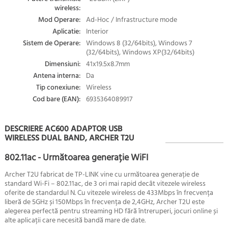
wireless:
Mod Operare:
Ad-Hoc / Infrastructure mode
Aplicatie:
Interior
Sistem de Operare:
Windows 8 (32/64bits), Windows 7
(32/64bits), Windows XP(32/64bits)
Dimensiuni:
41x19.5x8.7mm
Antena interna:
Da
Tip conexiune:
Wireless
Cod bare (EAN):
6935364089917
DESCRIERE AC600 ADAPTOR USB
WIRELESS DUAL BAND, ARCHER T2U
802.11ac - Următoarea generație WiFI
Archer T2U fabricat de TP-LINK vine cu următoarea generație de
standard Wi-Fi – 802.11ac, de 3 ori mai rapid decât vitezele wireless
oferite de standardul N.
Cu vitezele wireless de 433Mbps în frecvența
liberă de 5GHz și 150Mbps în frecvența de 2,4GHz, Archer T2U este
alegerea perfectă pentru streaming HD fără întreruperi, jocuri online și
alte aplicații care necesită bandă mare de date.