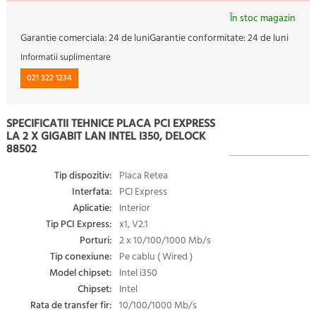
În stoc magazin
Garantie comerciala:
24 de luni
Garantie conformitate:
24 de luni
Informatii suplimentare
021 322 1234
SPECIFICATII TEHNICE PLACA PCI EXPRESS
LA 2 X GIGABIT LAN INTEL I350, DELOCK
88502
Tip dispozitiv:
Placa Retea
Interfata:
PCI Express
Aplicatie:
Interior
Tip PCI Express:
x1, V2.1
Porturi:
2 x 10/100/1000 Mb/s
Tip conexiune:
Pe cablu ( Wired )
Model chipset:
Intel i350
Chipset:
Intel
Rata de transfer fir:
10/100/1000 Mb/s