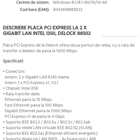
Cerinte de sistem:
Windows 8.1/8.1-64/10/10-64
Cod bare (EAN):
4043619885022
DESCRIERE PLACA PCI EXPRESS LA 2 X
GIGABIT LAN INTEL I350, DELOCK 88502
Placa PCI Express de la Delock ofera doua porturi de retea, cu o rata de
transfer a datelor de pana la 1000 Mbps.
Specificatii
• Conectori:
extern: 2 x Gigabit LAN RJ45 mama
intern: 1 x PCI Express x1, V2.1
• Chipset: Intel i350
• Rata transfer date:
Ethernet pana la 10 Mbps
Fast Ethernet pana la 100 Mbps
Gigabit Ethernet pana la 1.000 Mbps
PCI Express x1 de pana la 4 Gbps
• Suporta IEEE 802.3 / 802.3u / 802.3z / 802.3ab
• Suporta retele LAN virtuale IEEE 802.1Q (VLAN)
• Suporta IEEE 802.3az (Ethernet eficient energetic)
• Suporta Wake on LAN (WOL - Activare prin LAN)