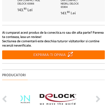
LAN COMPACT ALB,
LAN COMPACT
DELOCK 65906
NEGRU, DELOCK
65904
80
143.
Lei
80
143.
Lei
Ai cumparat acest produs de la conectica.ro sau din alta parte? Parerea
ta conteaza, lasa un review!
Sectiunea de comentarii este deschisa tuturor vizitatorilor si contine
recenzii neverificate.
EXPRIMA-TI OPINIA
PRODUCATORI