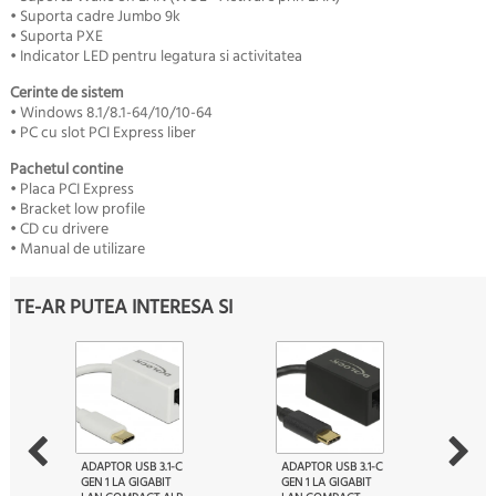
• Suporta cadre Jumbo 9k
• Suporta PXE
• Indicator LED pentru legatura si activitatea
Cerinte de sistem
• Windows 8.1/8.1-64/10/10-64
• PC cu slot PCI Express liber
Pachetul contine
• Placa PCI Express
• Bracket low profile
• CD cu drivere
• Manual de utilizare
TE-AR PUTEA INTERESA SI
ADAPTOR USB 3.1-C
ADAPTOR USB 3.1-C
GEN 1 LA GIGABIT
GEN 1 LA GIGABIT