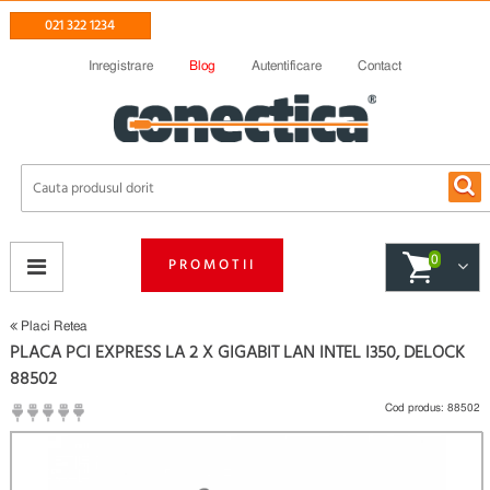
021 322 1234
Inregistrare
Blog
Autentificare
Contact
0
PROMOTII
Placi Retea
PLACA PCI EXPRESS LA 2 X GIGABIT LAN INTEL I350, DELOCK
88502
Cod produs:
88502
(
Fii primul care scrie un review