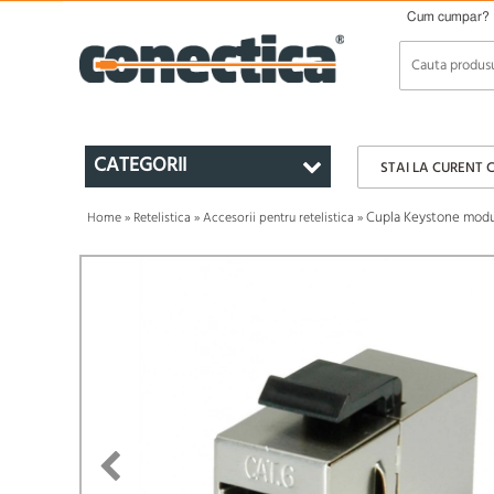
Cum cumpar?
CATEGORII
STAI LA CURENT 
Cupla Keystone modul
Home
»
Retelistica
»
Accesorii pentru retelistica
»