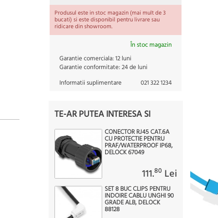
Produsul este in stoc magazin (mai mult de 3
bucati) si este disponibil pentru livrare sau
ridicare din showroom.
În stoc magazin
Garantie comerciala:
12 luni
Garantie conformitate:
24 de luni
Informatii suplimentare
021 322 1234
TE-AR PUTEA INTERESA SI
CONECTOR RJ45 CAT.6A
CU PROTECTIE PENTRU
PRAF/WATERPROOF IP68,
DELOCK 67049
80
111.
Lei
SET 8 BUC CLIPS PENTRU
INDOIRE CABLU UNGHI 90
GRADE ALB, DELOCK
88128