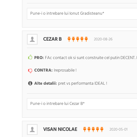
Doresc sa fiu anuntat pe e-mail cand apar noi comentarii
CEZAR B
2020-08-26
PRO:
FAc contact ok si sunt construite cel putin DECENT. IS
CONTRA:
Ireprosabile !
Alte detalii:
pret vs performanta IDEAL !
Doresc sa fiu anuntat pe e-mail cand apar noi comentarii
VISAN NICOLAE
2020-05-01