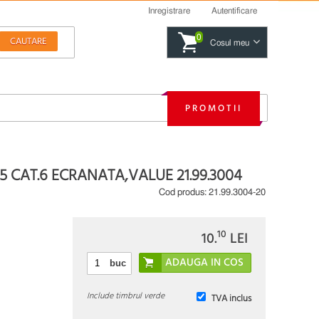
Inregistrare
Autentificare
0
Cosul meu
PROMOTII
CAT.6 ECRANATA,VALUE 21.99.3004
Cod produs:
21.99.3004-20
10
10.
LEI
buc
Include timbrul verde
TVA inclus