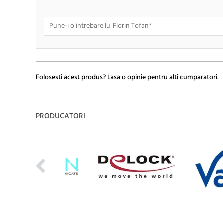
Doresc sa fiu anuntat pe e-mail cand apar noi comentarii
Folosesti acest produs? Lasa o opinie pentru alti cumparatori.
PRODUCATORI