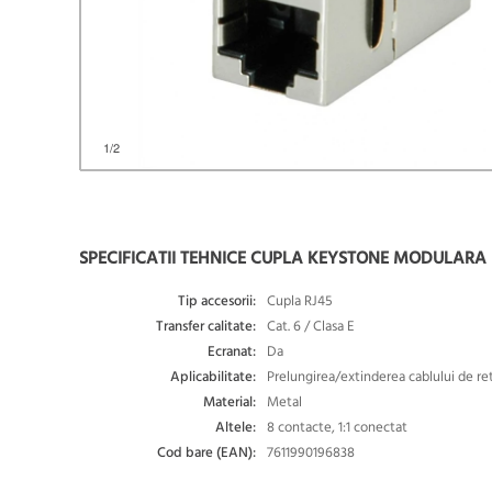
1
/2
SPECIFICATII TEHNICE CUPLA KEYSTONE MODULARA R
Tip accesorii:
Cupla RJ45
Transfer calitate:
Cat. 6 / Clasa E
Ecranat:
Da
Aplicabilitate:
Prelungirea/extinderea cablului de re
Material:
Metal
Altele:
8 contacte, 1:1 conectat
Cod bare (EAN):
7611990196838