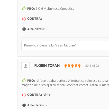
PRO:
E Ok! Multumesc,Conectica!
CONTRA:
Alte detalii:
-
Doresc sa fiu anuntat pe e-mail cand apar noi comentarii
FLORIN TOFAN
2018-01-22
PRO:
Isi face treaba perfect. A trebuit sa folosesc cateva 
magazin de bricolaj si nu faceau contact corect. Astea isi merit
CONTRA:
Nimic
Alte detalii:
-