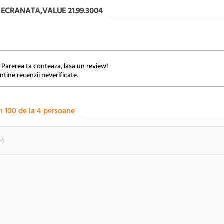
ECRANATA,VALUE 21.99.3004
 Parerea ta conteaza, lasa un review!
ntine recenzii neverificate.
n
100
de la
4
persoane
04