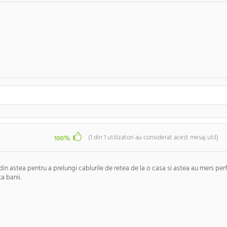
(
1
din
1
utilizatori au considerat acest mesaj util)
100%
din astea pentru a prelungi cablurile de retea de la o casa si astea au mers per
a banii.