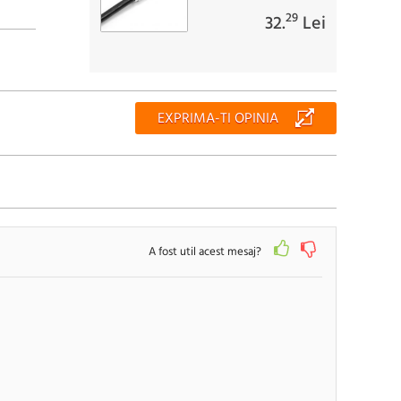
29
32.
Lei
EXPRIMA-TI OPINIA
A fost util acest mesaj?