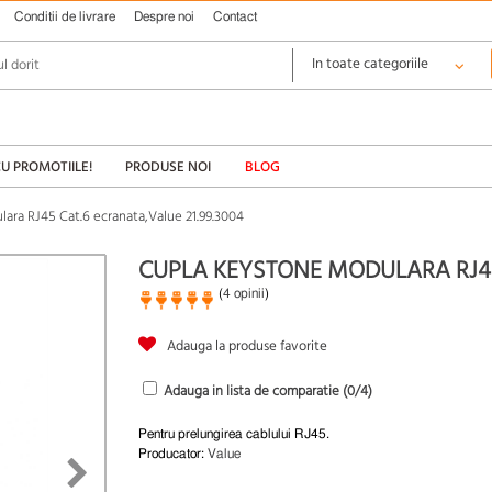
Conditii de livrare
Despre noi
Contact
CU PROMOTIILE!
PRODUSE NOI
BLOG
ara RJ45 Cat.6 ecranata,Value 21.99.3004
CUPLA KEYSTONE MODULARA RJ45 
(
4 opinii
)
Adauga la produse favorite
Adauga in lista de comparatie (
0
/4)
Pentru prelungirea cablului RJ45.
Producator:
Value