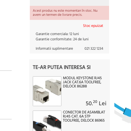
Acest produs nu este momentan în stoc. Nu
avem un termen de livrare precis.
Stoc epuizat
Garantie comerciala:
12 luni
Garantie conformitate:
24 de luni
Informatii suplimentare
021 322 1234
TE-AR PUTEA INTERESA SI
MODUL KEYSTONE RJ45
JACK CAT.6A TOOLFREE,
DELOCK 86288
20
50.
Lei
CONECTOR DE ASAMBLAT
RJ45 CAT. 6A STP
TOOLFREE, DELOCK 86965