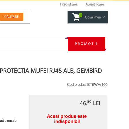
Inregistrare
Autentificare
0
Cosul meu
PROMOTII
PROTECTIA MUFEI RJ45 ALB, GEMBIRD
Cod produs:
BT5WH/100
50
46.
LEI
Acest produs este
astic moale.
indisponibil