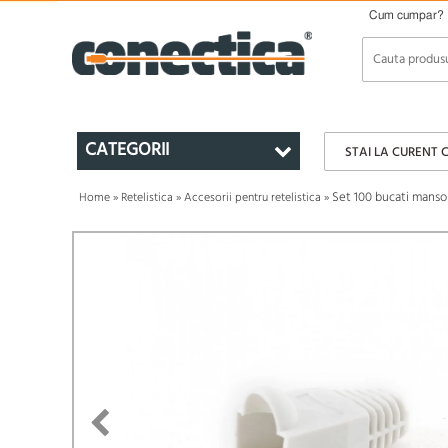
Cum cumpar?
CATEGORII
STAI LA CURENT 
Set 100 bucati mans
Home
»
Retelistica
»
Accesorii pentru retelistica
»