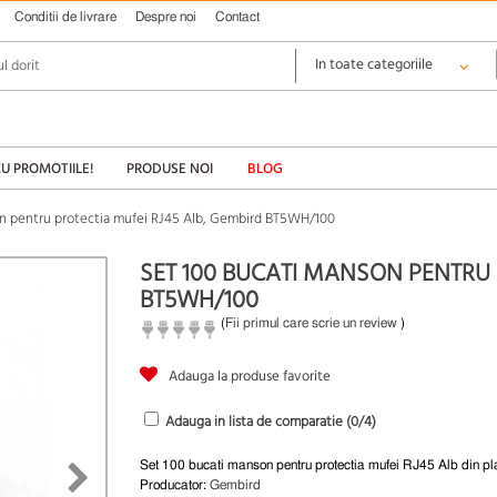
Conditii de livrare
Despre noi
Contact
CU PROMOTIILE!
PRODUSE NOI
BLOG
on pentru protectia mufei RJ45 Alb, Gembird BT5WH/100
SET 100 BUCATI MANSON PENTRU 
BT5WH/100
(
Fii primul care scrie un review
)
Adauga la produse favorite
Adauga in lista de comparatie (
0
/4)
Set 100 bucati manson pentru protectia mufei RJ45 Alb din pl
Producator:
Gembird