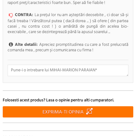
raport preț/caracteristici foarte bun . Sper aă fie fiabile !
CONTRA:
La prețul lor nu am așteptări deosebite , ci doar să-și
facă treaba ! Vânzătorul putea ( dacă dorea ... ) să ofere ( din partea
casei , nu contra cost ! ) o amărâtă de pungă din acelea bio-
execrabile , care se dezintegrează până la apusul soarelui ...
Alte detalii:
Apreciez promptitudinea cu care a fost prelucrată
comanda mea , precum și comunicarea cu firma !
Doresc sa fiu anuntat pe e-mail cand apar noi comentarii
Folosesti acest produs? Lasa o opinie pentru alti cumparatori.
RENUNTA
TRIMITE
EXPRIMA-TI OPINIA