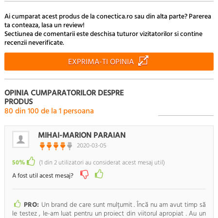
Ai cumparat acest produs de la conectica.ro sau din alta parte? Parerea
ta conteaza, lasa un review!
Sectiunea de comentarii este deschisa tuturor vizitatorilor si contine
recenzii neverificate.
EXPRIMA-TI OPINIA
OPINIA CUMPARATORILOR DESPRE
PRODUS
80
din
100
de la
1
persoana
MIHAI-MARION PARAIAN
2020-03-05
50%
(
1
din
2
utilizatori au considerat acest mesaj util)
A fost util acest mesaj?
PRO:
Un brand de care sunt mulțumit . Încă nu am avut timp să
le testez , le-am luat pentru un proiect din viitorul apropiat . Au un