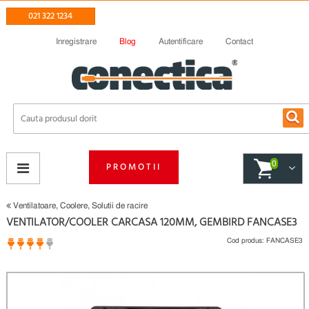
021 322 1234
Inregistrare
Blog
Autentificare
Contact
0
PROMOTII
Ventilatoare, Coolere, Solutii de racire
VENTILATOR/COOLER CARCASA 120MM, GEMBIRD FANCASE3
Cod produs:
FANCASE3
1 opinii
(
)