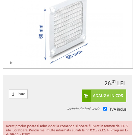
)
1
/1
31
26.
LEI
buc
Include timbrul verde
TVA inclus
Acest produs poate fi adus doar la comanda si poate fi livrat in termen de 10-15
zile lucratoare. Pentru mai multe informatii sunati la nr. 021.322.1234 (Program L-
V: 09.00 - 17.00).