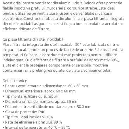
Acest grilaj pentru ventilator din aluminiu de la Delock ofera protectie
fiabila impotriva prafului, murdariei si corpurilor straine. Este ideal
pentru utilizarea pe ventilatoare, sisteme de ventilatie si carcase
electronice. Constructia robusta din aluminiu si plasa filtranta integrata
din otel inoxidabil asigura in acelasi timp o buna circulatie a aerului si o
eficienta ridicata de filtrare.
Cu plasa filtranta din otel inoxidabil
Plasa filtranta integrata din otel inoxidabil 304 este fabricata dintr-o
singura bucata printr-un proces de taiere de precizie. Este rezistenta la
temperaturi ridicate, la coroziune si este proiectata pentru utilizare
indelungata. Cu o eficienta de filtrare a prafului de aproximativ 89%,
ajuta eficient la protejarea componentelor sensibile impotriva
contaminarii si la prelungirea duratei de viata a echipamentelor.
Detalii tehnice
• Pentru ventilatoare cu dimensiunea: 60 x 60 mm
• Dimensiuni exterioare: aprox. 60 x 60 mm
• Tip montare: fixare cu suruburi
• Diametru orificii de montare: aprox. 5.5 mm
• Distanta intre orificiile de montare: aprox. 50.0 mm
• Clasa de protectie: IP40
• Tip filtru: otel inoxidabil 304
• Rata de eliminare a prafului: 89 %
• Interval de temperatura: -10 °C ~ 55 °C