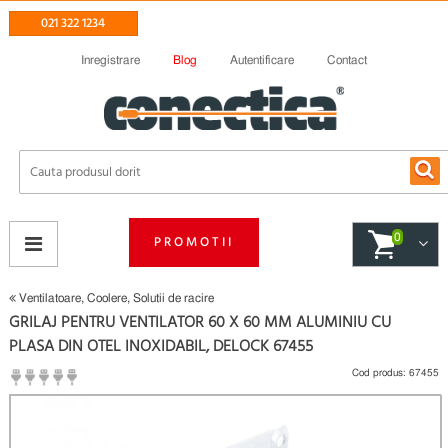
021 322 1234
Inregistrare
Blog
Autentificare
Contact
0
PROMOTII
Ventilatoare, Coolere, Solutii de racire
GRILAJ PENTRU VENTILATOR 60 X 60 MM ALUMINIU CU
PLASA DIN OTEL INOXIDABIL, DELOCK 67455
Cod produs:
67455
(
Fii primul care scrie un review