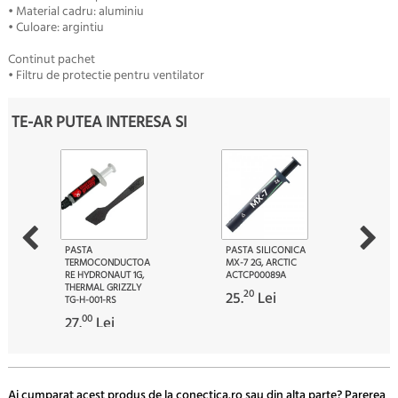
• Material cadru: aluminiu
• Culoare: argintiu
Continut pachet
• Filtru de protectie pentru ventilator
TE-AR PUTEA INTERESA SI
PASTA
PASTA SILICONICA
TERMOCONDUCTOA
MX-7 2G, ARCTIC
RE HYDRONAUT 1G,
ACTCP00089A
THERMAL GRIZZLY
20
25.
Lei
TG-H-001-RS
00
27.
Lei
Ai cumparat acest produs de la conectica.ro sau din alta parte? Parerea