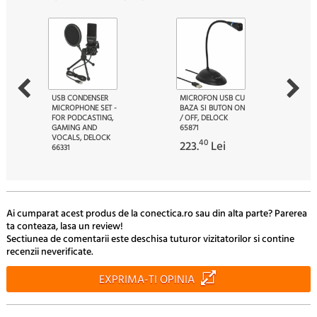
USB CONDENSER
MICROFON USB CU
MICROPHONE SET -
BAZA SI BUTON ON
FOR PODCASTING,
/ OFF, DELOCK
GAMING AND
65871
VOCALS, DELOCK
40
223.
Lei
66331
30
201.
Lei
Ai cumparat acest produs de la conectica.ro sau din alta parte? Parerea
ta conteaza, lasa un review!
Sectiunea de comentarii este deschisa tuturor vizitatorilor si contine
recenzii neverificate.
EXPRIMA-TI OPINIA