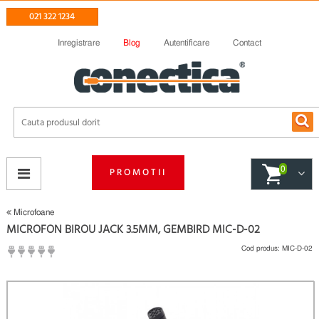
021 322 1234
Inregistrare
Blog
Autentificare
Contact
0
PROMOTII
Microfoane
MICROFON BIROU JACK 3.5MM, GEMBIRD MIC-D-02
Cod produs:
MIC-D-02
(
Fii primul care scrie un review
)