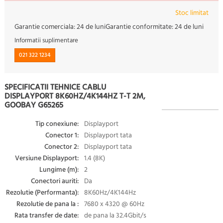
Stoc limitat
Garantie comerciala:
24 de luni
Garantie conformitate:
24 de luni
Informatii suplimentare
021 322 1234
SPECIFICATII TEHNICE CABLU
DISPLAYPORT 8K60HZ/4K144HZ T-T 2M,
GOOBAY G65265
Tip conexiune:
Displayport
Conector 1:
Displayport tata
Conector 2:
Displayport tata
Versiune Displayport:
1.4 (8K)
Lungime (m):
2
Conectori auriti:
Da
Rezolutie (Performanta):
8K60Hz/4K144Hz
Rezolutie de pana la :
7680 x 4320 @ 60Hz
Rata transfer de date:
de pana la 32.4Gbit/s