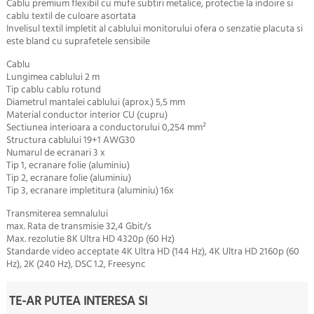
Cablu premium flexibil cu mufe subtiri metalice, protectie la indoire si
cablu textil de culoare asortata
Invelisul textil impletit al cablului monitorului ofera o senzatie placuta si
este bland cu suprafetele sensibile
Cablu
Lungimea cablului 2 m
Tip cablu cablu rotund
Diametrul mantalei cablului (aprox.) 5,5 mm
Material conductor interior CU (cupru)
Sectiunea interioara a conductorului 0,254 mm²
Structura cablului 19+1 AWG30
Numarul de ecranari 3 x
Tip 1, ecranare folie (aluminiu)
Tip 2, ecranare folie (aluminiu)
Tip 3, ecranare impletitura (aluminiu) 16x
Transmiterea semnalului
max. Rata de transmisie 32,4 Gbit/s
Max. rezolutie 8K Ultra HD 4320p (60 Hz)
Standarde video acceptate 4K Ultra HD (144 Hz), 4K Ultra HD 2160p (60
Hz), 2K (240 Hz), DSC 1.2, Freesync
TE-AR PUTEA INTERESA SI