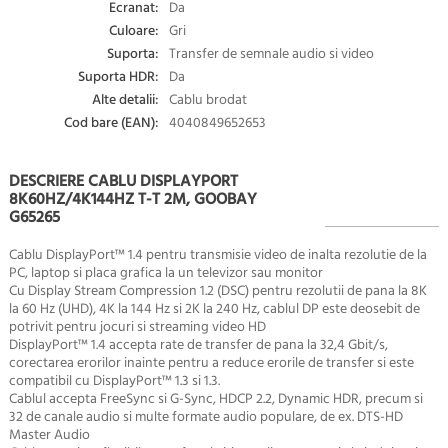
Ecranat:
Da
Culoare:
Gri
Suporta:
Transfer de semnale audio si video
Suporta HDR:
Da
Alte detalii:
Cablu brodat
Cod bare (EAN):
4040849652653
DESCRIERE CABLU DISPLAYPORT
8K60HZ/4K144HZ T-T 2M, GOOBAY
G65265
Cablu DisplayPort™ 1.4 pentru transmisie video de inalta rezolutie de la
PC, laptop si placa grafica la un televizor sau monitor
Cu Display Stream Compression 1.2 (DSC) pentru rezolutii de pana la 8K
la 60 Hz (UHD), 4K la 144 Hz si 2K la 240 Hz, cablul DP este deosebit de
potrivit pentru jocuri si streaming video HD
DisplayPort™ 1.4 accepta rate de transfer de pana la 32,4 Gbit/s,
corectarea erorilor inainte pentru a reduce erorile de transfer si este
compatibil cu DisplayPort™ 1.3 si 1.3.
Cablul accepta FreeSync si G-Sync, HDCP 2.2, Dynamic HDR, precum si
32 de canale audio si multe formate audio populare, de ex. DTS-HD
Master Audio