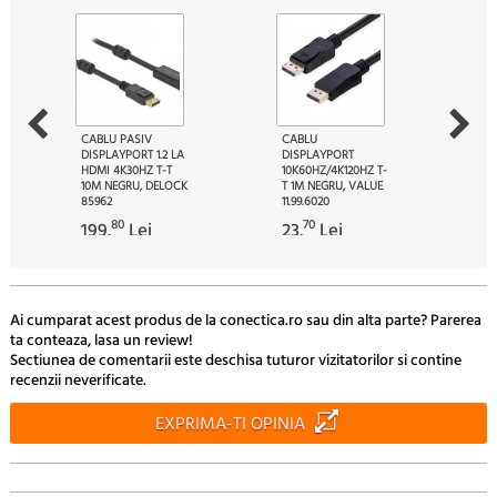
CABLU PASIV
CABLU
DISPLAYPORT 1.2 LA
DISPLAYPORT
HDMI 4K30HZ T-T
10K60HZ/4K120HZ T-
10M NEGRU, DELOCK
T 1M NEGRU, VALUE
85962
11.99.6020
80
70
199.
Lei
23.
Lei
Ai cumparat acest produs de la conectica.ro sau din alta parte? Parerea
ta conteaza, lasa un review!
Sectiunea de comentarii este deschisa tuturor vizitatorilor si contine
recenzii neverificate.
EXPRIMA-TI OPINIA