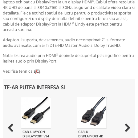
laptop echipat cu DisplayPort la un display HDMI®. Cablul ofera rezolutie
4K UHD de pana la 3840x2160 la 30Hz, asigurand o calitate video clara si
detaliata. Fie ca extinzi spatiul de lucru pentru o productivitate sporita
sau configurezi un display de inalta definitie pentru birou sau acasa,
cablul de adaptor DisplayPort la HDMI® Lindy este perfect pentru
aceasta sarcina.
Adaptorul suporta, de asemenea, audio necomprimat 7.1 si formate
audio avansate, cum ar fi DTS-HD Master Audio si Dolby TrueHD.
Nota: Iesirea audio prin HDMI® depinde de suportul placii grafice pentru
iesirea audio prin DisplayPort
Vezi fisa tehnica
aici
.
TE-AR PUTEA INTERESA SI
CABLU MYCON
CABLU
DISPLAYPORT V1.4
DISPLAYPORT 4K