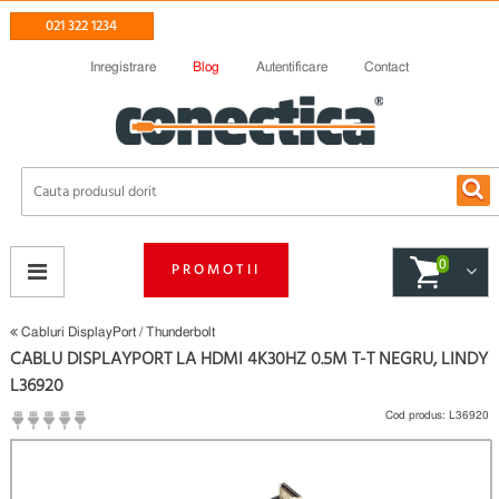
021 322 1234
Inregistrare
Blog
Autentificare
Contact
0
PROMOTII
Cabluri DisplayPort / Thunderbolt
CABLU DISPLAYPORT LA HDMI 4K30HZ 0.5M T-T NEGRU, LINDY
L36920
Cod produs:
L36920
(
Fii primul care scrie un review