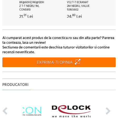
8K@60HZ/4K@120H
V1.2 T-T ECRANAT
Z T-T NEGRU 1M,
2M NEGRU, VALUE
CON5810
11.99.5602
01
80
21.
Lei
24.
Lei
Ai cumparat acest produs de la conectica.ro sau din alta parte? Parerea
ta conteaza, lasa un review!
Sectiunea de comentarii este deschisa tuturor vizitatorilor si contine
recenzii neverificate.
EXPRIMA-TI OPINIA
PRODUCATORI