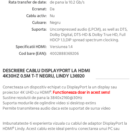
Rata transfer de date:
de pana la 10.2 Gb/s
Ecranat:
Da
Cablu activ:
Nu
Culoare:
Negru
Suporta:
Uncompressed audio (LPCM), as well as DTS,
Dolby Digital, DTS-HD & Dolby True HD, Full
HDCP 1.3,DIP spread spectrum clocking.
Specificatii HDMI:
Versiunea 1.4
Cod bare (EAN):
4002888369206
DESCRIERE CABLU DISPLAYPORT LA HDMI
4K30HZ 0.5M T-T NEGRU, LINDY L36920
Conecteaza un dispozitiv echipat cu DisplayPort la un display sau
proiector 4K UHD cu HDMI®.
Functioneaza doar in acest sens!
Sustine rezolutii de pana la 3840x2160@30Hz
Suporta modurile de oglindire video si desktop extins
Permite transmiterea audio daca este suportat de sursa video
Imbunatateste-ti experienta vizuala cu cablul de adaptor DisplayPort la
HDMI® Lindy. Acest cablu este ideal pentru conectarea unui PC sau