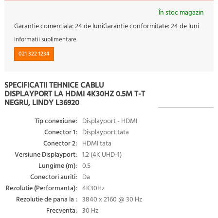
În stoc magazin
Garantie comerciala:
24 de luni
Garantie conformitate:
24 de luni
Informatii suplimentare
021 322 1234
SPECIFICATII TEHNICE CABLU
DISPLAYPORT LA HDMI 4K30HZ 0.5M T-T
NEGRU, LINDY L36920
Tip conexiune:
Displayport - HDMI
Conector 1:
Displayport tata
Conector 2:
HDMI tata
Versiune Displayport:
1.2 (4K UHD-1)
Lungime (m):
0.5
Conectori auriti:
Da
Rezolutie (Performanta):
4K30Hz
Rezolutie de pana la :
3840 x 2160 @ 30 Hz
Frecventa:
30 Hz