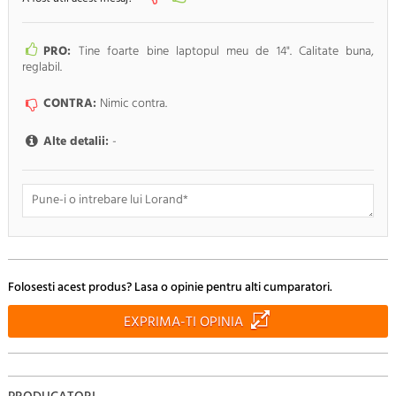
PRO:
Tine foarte bine laptopul meu de 14". Calitate buna,
reglabil.
CONTRA:
Nimic contra.
Alte detalii:
-
Doresc sa fiu anuntat pe e-mail cand apar noi comentarii
Folosesti acest produs? Lasa o opinie pentru alti cumparatori.
RENUNTA
TRIMITE
EXPRIMA-TI OPINIA