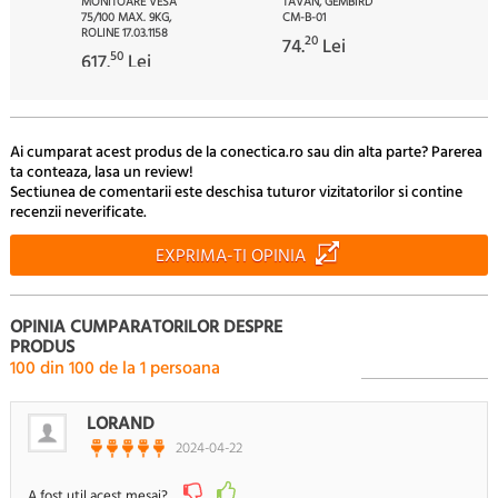
MONITOARE VESA
TAVAN, GEMBIRD
75/100 MAX. 9KG,
CM-B-01
ROLINE 17.03.1158
20
74.
Lei
50
617.
Lei
Ai cumparat acest produs de la conectica.ro sau din alta parte? Parerea
ta conteaza, lasa un review!
Sectiunea de comentarii este deschisa tuturor vizitatorilor si contine
recenzii neverificate.
EXPRIMA-TI OPINIA
OPINIA CUMPARATORILOR DESPRE
PRODUS
100
din
100
de la
1
persoana
LORAND
2024-04-22
A fost util acest mesaj?