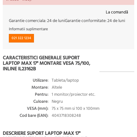
La comandă
Garantie comerciala:
24 de luni
Garantie conformitate:
24 de luni
Informatii suplimentare
021 322 1234
CARACTERISTICI GENERALE SUPORT
LAPTOP MAX 17" MONTARE VESA 75/100,
INLINE IL23162B
Utilizare:
Tableta/laptop
Montare:
Altele
Pentru:
1 monitor/proiector etc.
Culoare:
Negru
VESA (mm):
75 x 75 mm si 100 x 100mm
Cod bare (EAN):
4043718308248
DESCRIERE SUPORT LAPTOP MAX 17"