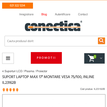
021 322 1234
Inregistrare
Blog
Autentificare
Contact
0
PROMOTII
Suporturi LCD / Plasma / Proiector
SUPORT LAPTOP MAX 17" MONTARE VESA 75/100, INLINE
IL23162B
Cod produs:
IL23162B
1 opinii
(
)