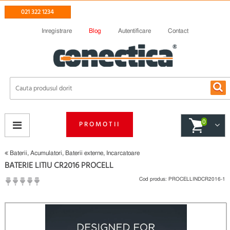
021 322 1234
Inregistrare
Blog
Autentificare
Contact
0
PROMOTII
Baterii, Acumulatori, Baterii externe, Incarcatoare
BATERIE LITIU CR2016 PROCELL
Cod produs:
PROCELLINDCR2016-1
(
Fii primul care scrie un review
)