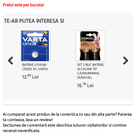
Pretul este per bucata!
TE-AR PUTEA INTERESA SI
BATERIE LITHIUM
SET 2 BUC BATERIE
CR1225 3V, VARTA
ALCALINA TIP
C/LR14/MN1400,
90
12.
Lei
DURACELL
78
16.
Lei
Ai cumparat acest produs de la conectica.ro sau din alta parte? Parerea
ta conteaza, lasa un review!
Sectiunea de comentarii este deschisa tuturor vizitatorilor si contine
recenzii neverificate.