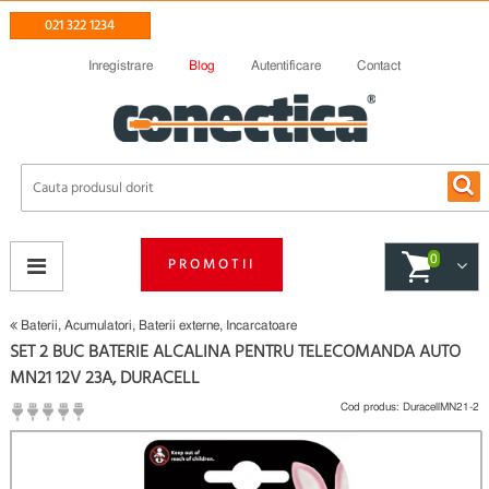
021 322 1234
Inregistrare
Blog
Autentificare
Contact
0
PROMOTII
Baterii, Acumulatori, Baterii externe, Incarcatoare
SET 2 BUC BATERIE ALCALINA PENTRU TELECOMANDA AUTO
MN21 12V 23A, DURACELL
Cod produs:
DuracellMN21-2
(
Fii primul care scrie un review