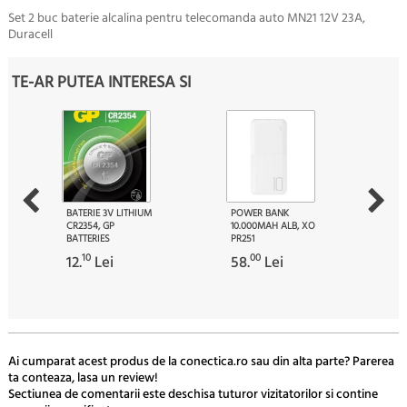
Set 2 buc baterie alcalina pentru telecomanda auto MN21 12V 23A,
Duracell
TE-AR PUTEA INTERESA SI
BATERIE 3V LITHIUM
POWER BANK
CR2354, GP
10.000MAH ALB, XO
BATTERIES
PR251
10
00
12.
Lei
58.
Lei
Ai cumparat acest produs de la conectica.ro sau din alta parte? Parerea
ta conteaza, lasa un review!
Sectiunea de comentarii este deschisa tuturor vizitatorilor si contine