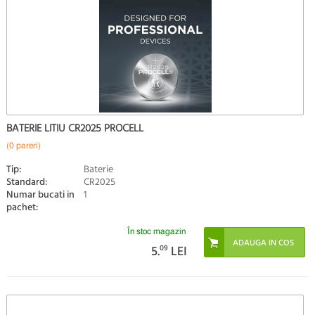
BATERIE LITIU CR2025 PROCELL
(0 pareri)
Tip:
Baterie
Standard:
CR2025
Numar bucati in
1
pachet:
În stoc magazin
5.
09
LEI