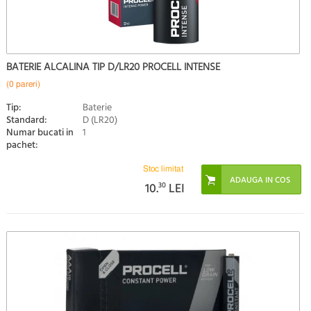
BATERIE ALCALINA TIP D/LR20 PROCELL INTENSE
(0 pareri)
Tip:
Baterie
Standard:
D (LR20)
Numar bucati in
1
pachet:
Stoc limitat
10.
30
LEI