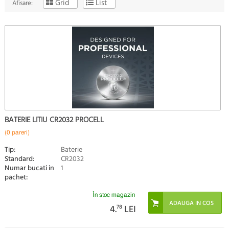
Grid
List
Afisare:
BATERIE LITIU CR2032 PROCELL
(0 pareri)
Tip:
Baterie
Standard:
CR2032
Numar bucati in
1
pachet:
În stoc magazin
4.
78
LEI