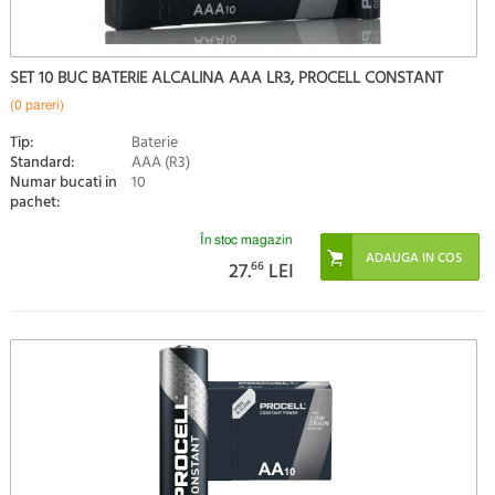
SET 10 BUC BATERIE ALCALINA AAA LR3, PROCELL CONSTANT
(0 pareri)
Tip:
Baterie
Standard:
AAA (R3)
Numar bucati in
10
pachet:
În stoc magazin
27.
66
LEI