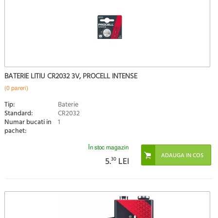
BATERIE LITIU CR2032 3V, PROCELL INTENSE
(0 pareri)
Tip:
Baterie
Standard:
CR2032
Numar bucati in
1
pachet:
În stoc magazin
5.
30
LEI