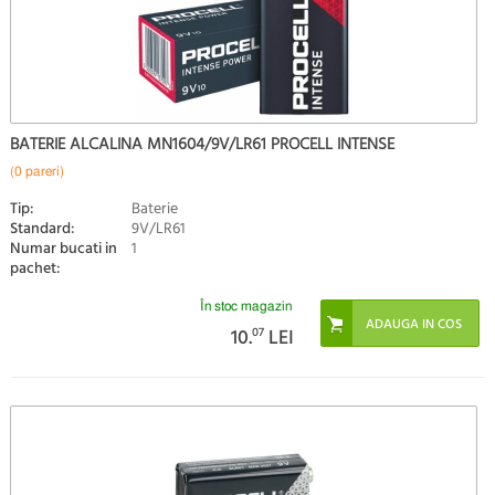
BATERIE ALCALINA MN1604/9V/LR61 PROCELL INTENSE
(0 pareri)
Tip:
Baterie
Standard:
9V/LR61
Numar bucati in
1
pachet:
În stoc magazin
10.
07
LEI