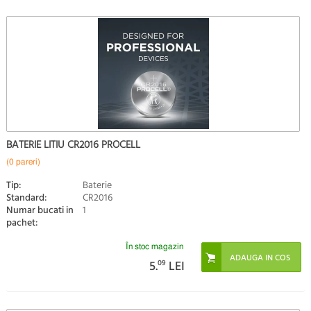
BATERIE LITIU CR2016 PROCELL
(0 pareri)
Tip:
Baterie
Standard:
CR2016
Numar bucati in
1
pachet:
În stoc magazin
5.
09
LEI