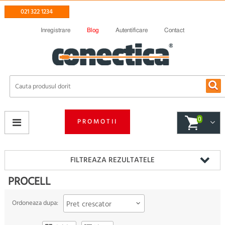
021 322 1234
Inregistrare
Blog
Autentificare
Contact
0
PROMOTII
FILTREAZA REZULTATELE
PROCELL
Ordoneaza dupa:
Pret crescator