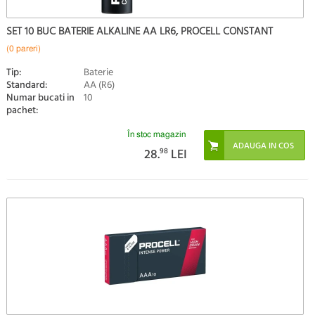
SET 10 BUC BATERIE ALKALINE AA LR6, PROCELL CONSTANT
(0 pareri)
Tip:
Baterie
Standard:
AA (R6)
Numar bucati in
10
pachet:
În stoc magazin
28.
98
LEI