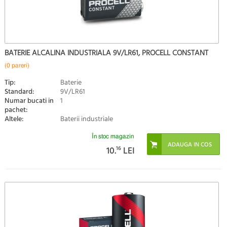
BATERIE ALCALINA INDUSTRIALA 9V/LR61, PROCELL CONSTANT
(0 pareri)
Tip:
Baterie
Standard:
9V/LR61
Numar bucati in
1
pachet:
Altele:
Baterii industriale
În stoc magazin
10.
16
LEI