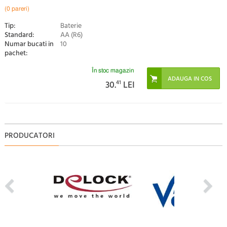
(0 pareri)
Tip:
Baterie
Standard:
AA (R6)
Numar bucati in
10
pachet:
În stoc magazin
30.
41
LEI
PRODUCATORI