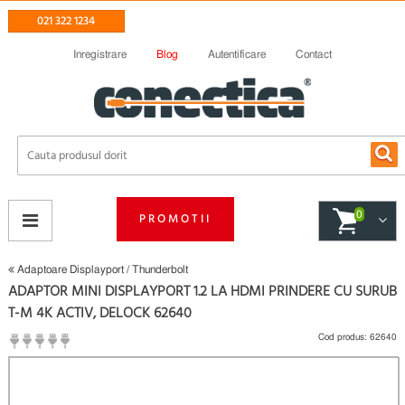
021 322 1234
Inregistrare
Blog
Autentificare
Contact
0
PROMOTII
Adaptoare Displayport / Thunderbolt
ADAPTOR MINI DISPLAYPORT 1.2 LA HDMI PRINDERE CU SURUB
T-M 4K ACTIV, DELOCK 62640
Cod produs:
62640
(
Fii primul care scrie un review