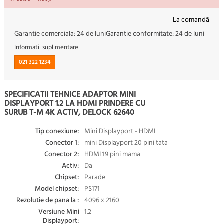
La comandă
Garantie comerciala:
24 de luni
Garantie conformitate:
24 de luni
Informatii suplimentare
021 322 1234
SPECIFICATII TEHNICE ADAPTOR MINI
DISPLAYPORT 1.2 LA HDMI PRINDERE CU
SURUB T-M 4K ACTIV, DELOCK 62640
Tip conexiune:
Mini Displayport - HDMI
Conector 1:
mini Displayport 20 pini tata
Conector 2:
HDMI 19 pini mama
Activ:
Da
Chipset:
Parade
Model chipset:
PS171
Rezolutie de pana la :
4096 x 2160
Versiune Mini
1.2
Displayport: