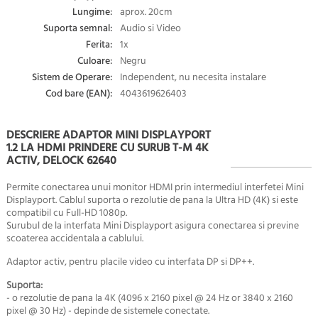
Lungime:
aprox. 20cm
Suporta semnal:
Audio si Video
Ferita:
1x
Culoare:
Negru
Sistem de Operare:
Independent, nu necesita instalare
Cod bare (EAN):
4043619626403
DESCRIERE ADAPTOR MINI DISPLAYPORT
1.2 LA HDMI PRINDERE CU SURUB T-M 4K
ACTIV, DELOCK 62640
Permite conectarea unui monitor HDMI prin intermediul interfetei Mini
Displayport. Cablul suporta o rezolutie de pana la Ultra HD (4K) si este
compatibil cu Full-HD 1080p.
Surubul de la interfata Mini Displayport asigura conectarea si previne
scoaterea accidentala a cablului.
Adaptor activ, pentru placile video cu interfata DP si DP++.
Suporta:
- o rezolutie de pana la
4K (4096 x 2160 pixel @ 24 Hz or 3840 x 2160
pixel @ 30
Hz)
- depinde de sistemele conectate.