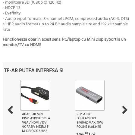
- monitoare 3D (1080p @ 120 Hz)
- HDCP 1.3
- Eyefinity
- Audio input formats: 8-channel LPCM, compressed audio (AC-3, DTS)
si HBR audio
format up to 24 Bit audio sample size and 192 kHz sample
rate
Functioneaza doar in acest sens: PC/laptop cu Mini Displayport la un
monitor/TV cu HDMI!
TE-AR PUTEA INTERESA SI
ADAPTOR MINI
REPEATER
DISPLAYPORT 1.2 LA
DISPLAYPORT
VGA / HDMI / DVI
8K60HZ MAX. 10M,
4K PASIV NEGRU T-
ROLINE 14.01.3475
M, DELOCK 62855
10
146.
Lei