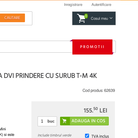
Inregistrare
Autentificare
0
Cosul meu
PROMOTII
A DVI PRINDERE CU SURUB T-M 4K
Cod produs:
62639
50
155.
LEI
buc
Mini
Include timbrul verde
) si este
TVA inclus