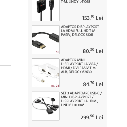
T-M, LINDY L41068
10
153.
Lei
ADAPTOR DISPLAYPORT
LA HDMI FULL HD T-M
PASIV, DELOCK 61011
30
80.
Lei
ADAPTOR MINI
DISPLAYPORT LA VGA /
HDMI / DVI PASIV T-M
ALB, DELOCK 62630
70
84.
Lei
SET 3 ADAPTOARE USB-C /
MINI DISPLAYPORT /
DISPLAYPORT LA HDMI,
LINDY L38304*
90
299.
Lei