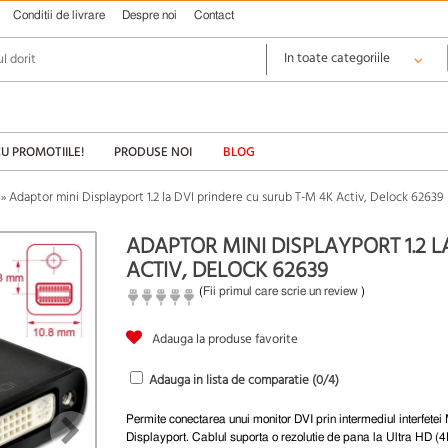
Conditii de livrare
Despre noi
Contact
CU PROMOTIILE!
PRODUSE NOI
BLOG
Adaptor mini Displayport 1.2 la DVI prindere cu surub T-M 4K Activ, Delock 62639
»
ADAPTOR MINI DISPLAYPORT 1.2 L
ACTIV, DELOCK 62639
(
Fii primul care scrie un review
)
Adauga la produse favorite
Adauga in lista de comparatie (
0
/4)
Permite conectarea unui monitor DVI prin intermediul interfetei 
Displayport. Cablul suporta o rezolutie de pana la Ultra HD (4K