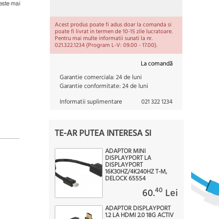
este mai
Acest produs poate fi adus doar la comanda si
poate fi livrat in termen de 10-15 zile lucratoare.
Pentru mai multe informatii sunati la nr.
021.322.1234 (Program L-V: 09.00 - 17.00).
La comandă
Garantie comerciala:
24 de luni
Garantie conformitate:
24 de luni
Informatii suplimentare
021 322 1234
TE-AR PUTEA INTERESA SI
ADAPTOR MINI
DISPLAYPORT LA
DISPLAYPORT
16K30HZ/4K240HZ T-M,
DELOCK 65554
40
60.
Lei
ADAPTOR DISPLAYPORT
1.2 LA HDMI 2.0 18G ACTIV