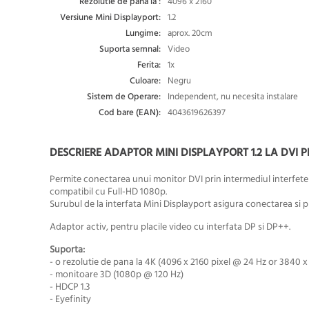
Rezolutie de pana la :
4096 x 2160
Versiune Mini Displayport:
1.2
Lungime:
aprox. 20cm
Suporta semnal:
Video
Ferita:
1x
Culoare:
Negru
Sistem de Operare:
Independent, nu necesita instalare
Cod bare (EAN):
4043619626397
DESCRIERE ADAPTOR MINI DISPLAYPORT 1.2 LA DVI P
Permite conectarea unui monitor DVI prin intermediul interfetei 
compatibil cu Full-HD 1080p.
Surubul de la interfata Mini Displayport asigura conectarea si p
Adaptor activ, pentru placile video cu interfata DP si DP++.
Suporta:
- o rezolutie de pana la
4K (4096 x 2160 pixel @ 24 Hz or 3840 x
- monitoare 3D (1080p @ 120 Hz)
- HDCP 1.3
- Eyefinity