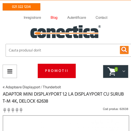
021 322 1234
Inregistrare
Blog
Autentificare
Contact
0
PROMOTII
Adaptoare Displayport / Thunderbolt
ADAPTOR MINI DISPLAYPORT 1.2 LA DISPLAYPORT CU SURUB
T-M 4K, DELOCK 62638
Cod produs:
62638
(
Fii primul care scrie un review