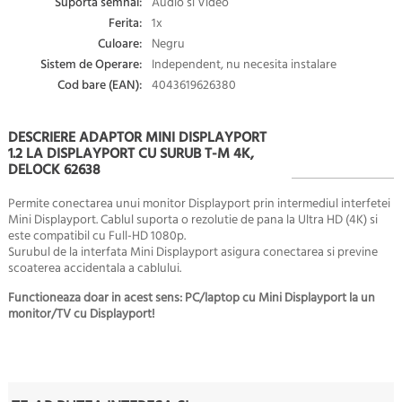
Suporta semnal:
Audio si Video
Ferita:
1x
Culoare:
Negru
Sistem de Operare:
Independent, nu necesita instalare
Cod bare (EAN):
4043619626380
DESCRIERE ADAPTOR MINI DISPLAYPORT
1.2 LA DISPLAYPORT CU SURUB T-M 4K,
DELOCK 62638
Permite conectarea unui monitor Displayport prin intermediul interfetei
Mini Displayport. Cablul suporta o rezolutie de pana la Ultra HD (4K) si
este compatibil cu Full-HD 1080p.
Surubul de la interfata Mini Displayport asigura conectarea si previne
scoaterea accidentala a cablului.
Functioneaza doar in acest sens: PC/laptop cu Mini Displayport la un
monitor/TV cu Displayport!