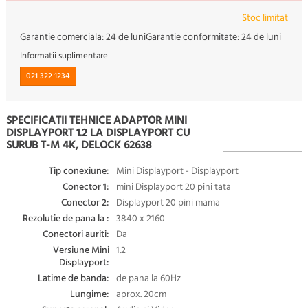
Stoc limitat
Garantie comerciala:
24 de luni
Garantie conformitate:
24 de luni
Informatii suplimentare
021 322 1234
SPECIFICATII TEHNICE ADAPTOR MINI
DISPLAYPORT 1.2 LA DISPLAYPORT CU
SURUB T-M 4K, DELOCK 62638
Tip conexiune:
Mini Displayport - Displayport
Conector 1:
mini Displayport 20 pini tata
Conector 2:
Displayport 20 pini mama
Rezolutie de pana la :
3840 x 2160
Conectori auriti:
Da
Versiune Mini
1.2
Displayport:
Latime de banda:
de pana la 60Hz
Lungime:
aprox. 20cm