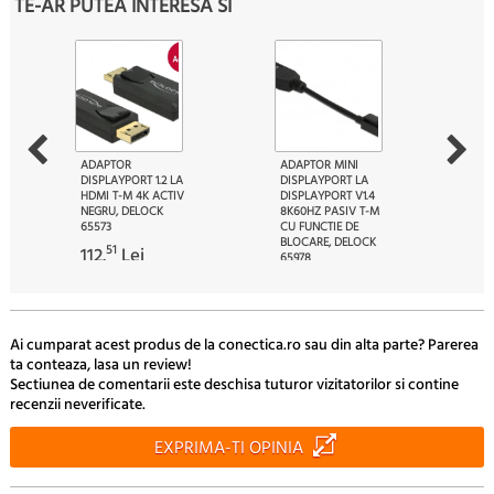
TE-AR PUTEA INTERESA SI
ADAPTOR
ADAPTOR MINI
DISPLAYPORT 1.2 LA
DISPLAYPORT LA
HDMI T-M 4K ACTIV
DISPLAYPORT V1.4
NEGRU, DELOCK
8K60HZ PASIV T-M
65573
CU FUNCTIE DE
BLOCARE, DELOCK
51
112.
Lei
65978
00
126.
Lei
Ai cumparat acest produs de la conectica.ro sau din alta parte? Parerea
ta conteaza, lasa un review!
Sectiunea de comentarii este deschisa tuturor vizitatorilor si contine
recenzii neverificate.
EXPRIMA-TI OPINIA