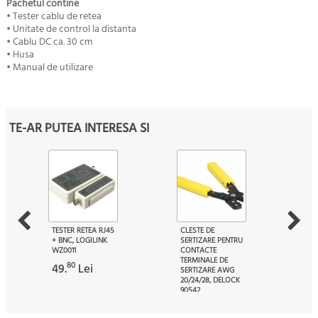
Pachetul contine
• Tester cablu de retea
• Unitate de control la distanta
• Cablu DC ca. 30 cm
• Husa
• Manual de utilizare
TE-AR PUTEA INTERESA SI
TESTER RETEA RJ45
CLESTE DE
+ BNC, LOGILINK
SERTIZARE PENTRU
WZ0011
CONTACTE
TERMINALE DE
80
49.
Lei
SERTIZARE AWG
20/24/28, DELOCK
90542
20
67.
Lei