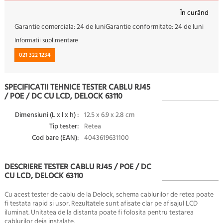
În curând
Garantie comerciala:
24 de luni
Garantie conformitate:
24 de luni
Informatii suplimentare
021 322 1234
SPECIFICATII TEHNICE TESTER CABLU RJ45
/ POE / DC CU LCD, DELOCK 63110
Dimensiuni (L x l x h) :
12.5 x 6.9 x 2.8 cm
Tip tester:
Retea
Cod bare (EAN):
4043619631100
DESCRIERE TESTER CABLU RJ45 / POE / DC
CU LCD, DELOCK 63110
Cu acest tester de cablu de la Delock, schema cablurilor de retea poate
fi testata rapid si usor. Rezultatele sunt afisate clar pe afisajul LCD
iluminat. Unitatea de la distanta poate fi folosita pentru testarea
cablurilor deja instalate.