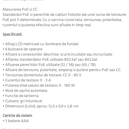
Masurarea PoE si CC
Standardul PoE si perechile de cabluri folosite ale unei surse de tensiune
PoE pot fi determinate. Cu o sarcina conectata, tensiunea, polaritatea,
curentul si puterea efectiva sunt afisate in timp real.
Specificatii:
• Afisaj LCD matriceal cu iluminare de fundal
• 6 butoane de operare
• Afisare a conexiunilor deschise, scurtcircuitate sau incrucisate
• Afilarea standardelor PoE utilizate 802.3af sau 802.3at
• Afisarea perechilor PoE utilizate (12 / 36) sau (45 / 78)
• Afisare de tensiune, polaritate, amperaj si putere pentru PoE sau CC
• Tensiunea domeniului de testare: CC 0 - 60 V
• Curentul de testare: 0 - 3 A
• Puterea intervalului de testare: 0 - 180 W
• Mod de oprire automata
• Functie de lanterna
• Culoare: gri intunecat
• Dimensiuni (LxlxI): aprox. 12,5 x 6,9 x 2,8 cm
Cerinte de sistem
• 3 baterie AAA