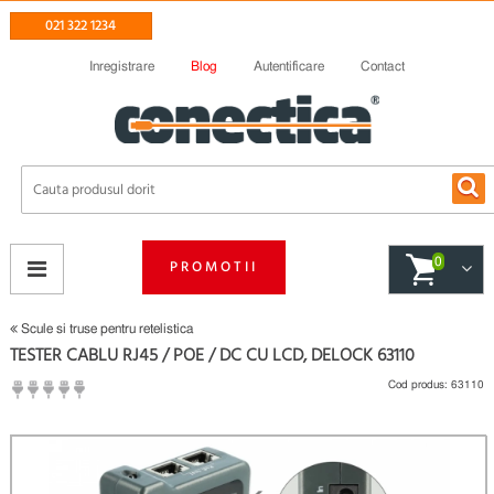
021 322 1234
Inregistrare
Blog
Autentificare
Contact
0
PROMOTII
Scule si truse pentru retelistica
TESTER CABLU RJ45 / POE / DC CU LCD, DELOCK 63110
Cod produs:
63110
(
Fii primul care scrie un review
)