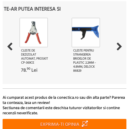
TE-AR PUTEA INTERESA SI
CLESTE DE
CLESTE PENTRU
DEZIZOLAT
STRANGEREA
AUTOMAT, PROSKIT
BRIDELOR DE
CP-369CE
PLASTIC 2.2MM -
4.8MM, DELOCK
90
78.
Lei
86829
30
92.
Lei
Ai cumparat acest produs de la conectica.ro sau din alta parte? Parerea
ta conteaza, lasa un review!
Sectiunea de comentarii este deschisa tuturor vizitatorilor si contine
recenzii neverificate.
EXPRIMA-TI OPINIA