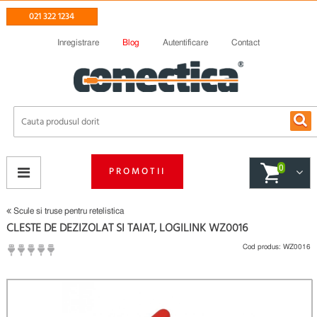
021 322 1234
Inregistrare
Blog
Autentificare
Contact
0
PROMOTII
Scule si truse pentru retelistica
CLESTE DE DEZIZOLAT SI TAIAT, LOGILINK WZ0016
Cod produs:
WZ0016
(
Fii primul care scrie un review
)