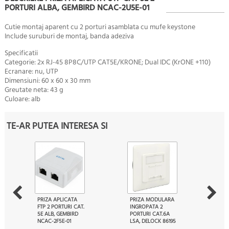
PORTURI ALBA, GEMBIRD NCAC-2U5E-01
Cutie montaj aparent cu 2 porturi asamblata cu mufe keystone
Include suruburi de montaj, banda adeziva
Specificatii
Categorie: 2x RJ-45 8P8C/UTP CAT5E/KRONE; Dual IDC (KrONE +110)
Ecranare: nu, UTP
Dimensiuni: 60 x 60 x 30 mm
Greutate neta: 43 g
Culoare: alb
TE-AR PUTEA INTERESA SI
PRIZA APLICATA
PRIZA MODULARA
FTP 2 PORTURI CAT.
INGROPATA 2
5E ALB, GEMBIRD
PORTURI CAT.6A
NCAC-2F5E-01
LSA, DELOCK 86195