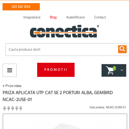
021 322 1234
Inregistrare
Blog
Autentificare
Contact
0
PROMOTII
Prize retea
PRIZA APLICATA UTP CAT 5E 2 PORTURI ALBA, GEMBIRD
NCAC-2U5E-01
Cod produs:
NCAC-2U5E-01
(
Fii primul care scrie un review