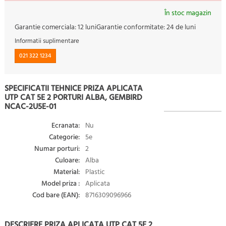
În stoc magazin
Garantie comerciala:
12 luni
Garantie conformitate:
24 de luni
Informatii suplimentare
021 322 1234
SPECIFICATII TEHNICE PRIZA APLICATA
UTP CAT 5E 2 PORTURI ALBA, GEMBIRD
NCAC-2U5E-01
Ecranata:
Nu
Categorie:
5e
Numar porturi:
2
Culoare:
Alba
Material:
Plastic
Model priza :
Aplicata
Cod bare (EAN):
8716309096966
DESCRIERE PRIZA APLICATA UTP CAT 5E 2