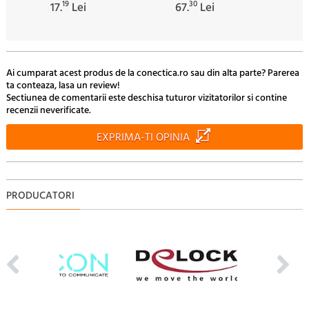
19
30
17.
Lei
67.
Lei
Ai cumparat acest produs de la conectica.ro sau din alta parte? Parerea
ta conteaza, lasa un review!
Sectiunea de comentarii este deschisa tuturor vizitatorilor si contine
recenzii neverificate.
EXPRIMA-TI OPINIA
PRODUCATORI