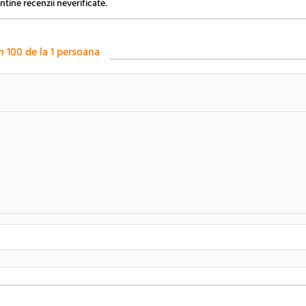
ntine recenzii neverificate.
n
100
de la
1
persoana