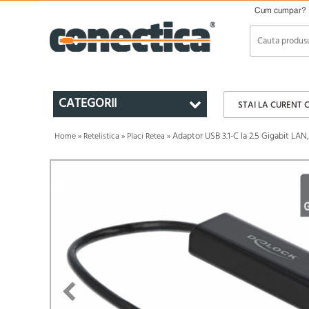
Cum cumpar?
CATEGORII
STAI LA CURENT 
Adaptor USB 3.1-C la 2.5 Gigabit LAN
Home
»
Retelistica
»
Placi Retea
»