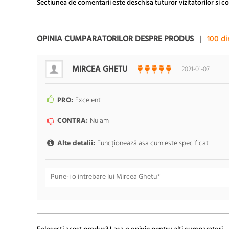
Sectiunea de comentarii este deschisa tuturor vizitatorilor si co
OPINIA CUMPARATORILOR DESPRE PRODUS
|
100
di
MIRCEA GHETU
2021-01-07
PRO:
Excelent
CONTRA:
Nu am
Alte detalii:
Funcționează asa cum este specificat
Doresc sa fiu anuntat pe e-mail cand apar noi comentarii