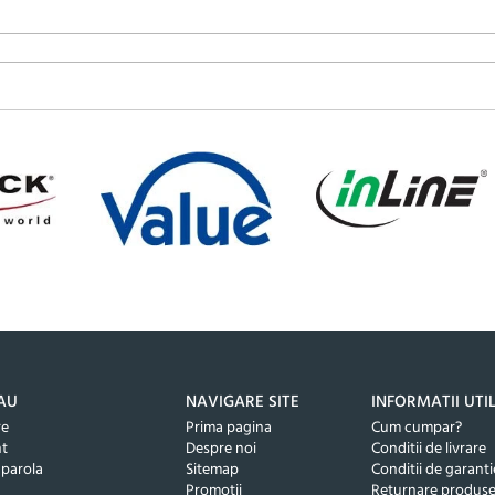
AU
NAVIGARE SITE
INFORMATII UTI
re
Prima pagina
Cum cumpar?
nt
Despre noi
Conditii de livrare
 parola
Sitemap
Conditii de garanti
Promotii
Returnare produs