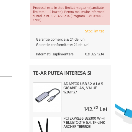
Produsul este in stoc limitat magazin (cantitate
limitata 1 - 2 bucati). Pentru mai multe informatii
sunati la nr. 021.322.1234 (Program L-V: 09.00 -
17.00).
Stoc limitat
Garantie comerciala:
24 de luni
Garantie conformitate:
24 de luni
Informatii suplimentare
021 322 1234
TE-AR PUTEA INTERESA SI
ADAPTOR USB 3.2-A LA 5
GIGABIT LAN, VALUE
12.99.1127
80
142.
Lei
PCI EXPRESS BE9300 WI-FI
7 BLUETOOTH 5.4, TP-LINK
ARCHER TBE552E