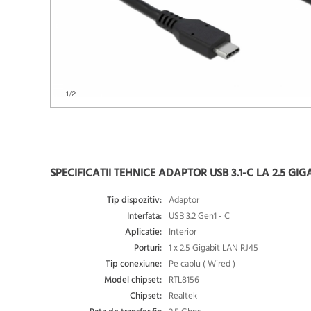
1
/2
SPECIFICATII TEHNICE ADAPTOR USB 3.1-C LA 2.5 GI
Tip dispozitiv:
Adaptor
Interfata:
USB 3.2 Gen1 - C
Aplicatie:
Interior
Porturi:
1 x 2.5 Gigabit LAN RJ45
Tip conexiune:
Pe cablu ( Wired )
Model chipset:
RTL8156
Chipset:
Realtek