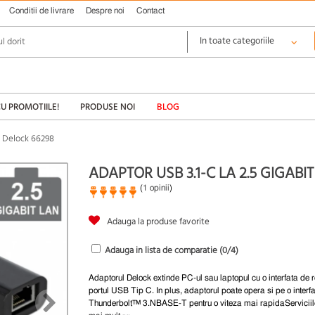
Conditii de livrare
Despre noi
Contact
CU PROMOTIILE!
PRODUSE NOI
BLOG
, Delock 66298
ADAPTOR USB 3.1-C LA 2.5 GIGABI
(
1 opinii
)
Adauga la produse favorite
Adauga in lista de comparatie (
0
/4)
Adaptorul Delock extinde PC-ul sau laptopul cu o interfata de r
portul USB Tip C. In plus, adaptorul poate opera si pe o interf
Thunderbolt™ 3.NBASE-T pentru o viteza mai rapidaServiciil