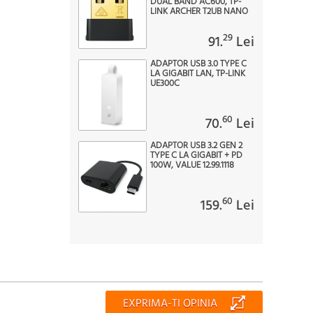
DUAL BAND AC600, TP-
LINK ARCHER T2UB NANO
29
91.
Lei
ADAPTOR USB 3.0 TYPE C
LA GIGABIT LAN, TP-LINK
UE300C
60
70.
Lei
ADAPTOR USB 3.2 GEN 2
TYPE C LA GIGABIT + PD
100W, VALUE 12.99.1118
60
159.
Lei
EXPRIMA-TI OPINIA