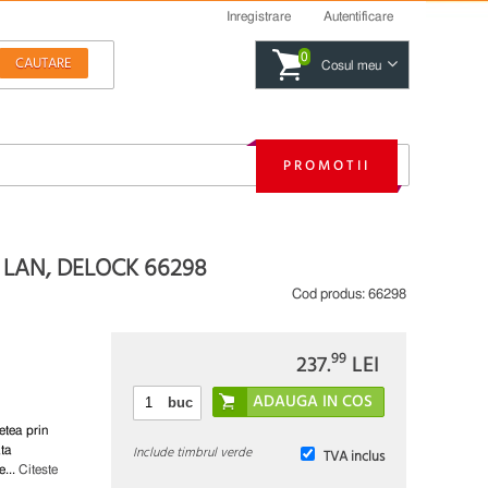
Inregistrare
Autentificare
0
Cosul meu
PROMOTII
T LAN, DELOCK 66298
Cod produs:
66298
99
237.
LEI
buc
etea prin
Include timbrul verde
ata
TVA inclus
e...
Citeste