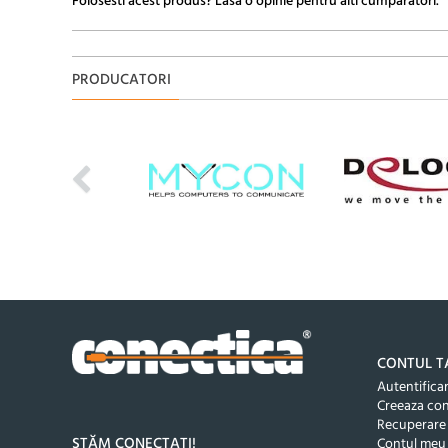
Folosesti acest produs? Lasa o opinie pentru alti cumparatori.
PRODUCATORI
CONTUL T
Autentifica
Creeaza co
Recuperare
STĂM CONECTAȚI!
Contul meu