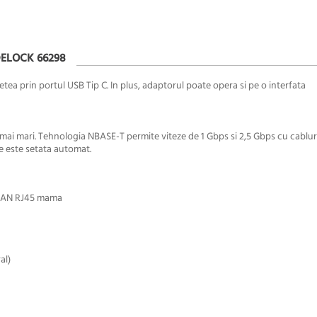
DELOCK 66298
tea prin portul USB Tip C. I
n plus, adaptorul poate opera si pe o interfata
 mai mari. Tehnologia NBASE-T permite viteze de 1 Gbps si 2,5 Gbps cu cablur
e este setata automat.
t LAN RJ45 mama
al)