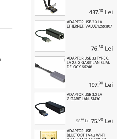
10
437.
Lei
ADAPTOR USB 2.0 LA
ETHERNET, VALUE 12.99.1107
30
76.
Lei
ADAPTOR USB 3.1 TYPE C
i
LA 2.5 GIGABIT LAN SLIM,
DELOCK 66248
90
197.
Lei
ADAPTOR USB 3.0 LA
GIGABIT LAN, S1430
00
75.
Lei
63
98.
Lei
ADAPTOR USB
BLUETOOTH V4.2 WI-FI