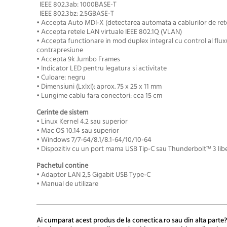
IEEE 802.3ab: 1000BASE-T
IEEE 802.3bz: 2.5GBASE-T
• Accepta Auto MDI-X (detectarea automata a cablurilor de ret
• Accepta retele LAN virtuale IEEE 802.1Q (VLAN)
• Accepta functionare in mod duplex integral cu control al fluxu
contrapresiune
• Accepta
9k Jumbo Frames
• Indicator LED pentru legatura si activitate
• Culoare: negru
• Dimensiuni (LxlxI): aprox. 75 x 25 x 11 mm
• Lungime cablu fara conectori: cca 15 cm
Cerinte de sistem
• Linux Kernel 4.2 sau superior
• Mac OS 10.14 sau superior
• Windows 7/7-64/8.1/8.1-64/10/10-64
• Dispozitiv cu un port mama USB Tip-C sau
Thunderbolt™ 3
lib
Pachetul contine
• Adaptor LAN 2,5 Gigabit USB Type-C
• Manual de utilizare
Ai cumparat acest produs de la conectica.ro sau din alta parte?