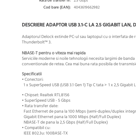
Rata de transfer fir:
2.5 Gbps
Cod bare (EAN):
4043619662982
DESCRIERE ADAPTOR USB 3.1-C LA 2.5 GIGABIT LAN, 
Adaptorul Delock extinde PC-ul sau laptopul cu o interfata de re
Thunderbolt™ 3.
NBASE-T pentru o viteza mai rapida
Serviciile moderne si noile tehnologii necesita largimi de banda
conventionale de retea. Cea mai buna rata posibila de transmisi
Specificatii
• Conectori:
1 x SuperSpeed USB (USB 3.1 Gen 1) Tip C tata > 1 x 2,5 Gigabi
• Chipset: Realtek RTL8156
• SuperSpeed USB - 5 Gbps
• Rata transfer date:
Fast Ethernet de pana la 100 Mbps (semi-duplex/duplex integr
Gigabit Ethernet pana la 1000 Mbps (Half/Full Duplex)
NBASE-T de pana la 2,5 Gbps (Half/Full Duplex)
• Compatibil cu:
IEEE 802.3u: 100BASE-TX