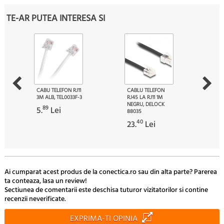
TE-AR PUTEA INTERESA SI
CABU TELEFON RJ11
CABLU TELEFON
3M ALB, TEL0033F-3
RJ45 LA RJ11 1M
NEGRU, DELOCK
89
5.
Lei
88035
40
23.
Lei
Ai cumparat acest produs de la conectica.ro sau din alta parte? Parerea
ta conteaza, lasa un review!
Sectiunea de comentarii este deschisa tuturor vizitatorilor si contine
recenzii neverificate.
EXPRIMA-TI OPINIA