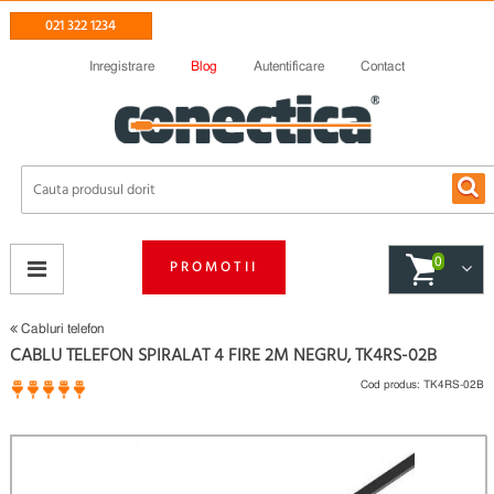
021 322 1234
Inregistrare
Blog
Autentificare
Contact
0
PROMOTII
Cabluri telefon
CABLU TELEFON SPIRALAT 4 FIRE 2M NEGRU, TK4RS-02B
Cod produs:
TK4RS-02B
1 opinii
(
)