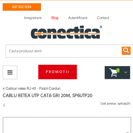
021 322 1234
Inregistrare
Blog
Autentificare
Contact
0
PROMOTII
Cabluri retea RJ 45 - Patch Corduri
CABLU RETEA UTP CAT.6 GRI 20M, SP6UTP20
Cod produs:
sp6utp20
(
Fii primul care scrie un review
)