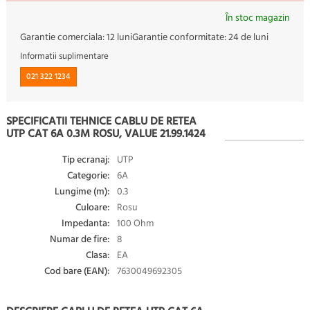
În stoc magazin
Garantie comerciala:
12 luni
Garantie conformitate:
24 de luni
Informatii suplimentare
021 322 1234
SPECIFICATII TEHNICE CABLU DE RETEA
UTP CAT 6A 0.3M ROSU, VALUE 21.99.1424
Tip ecranaj:
UTP
Categorie:
6A
Lungime (m):
0.3
Culoare:
Rosu
Impedanta:
100 Ohm
Numar de fire:
8
Clasa:
EA
Cod bare (EAN):
7630049692305