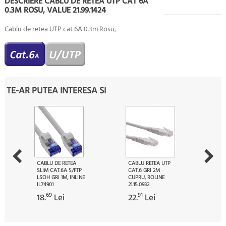
DESCRIERE CABLU DE RETEA UTP CAT 6A
0.3M ROSU, VALUE 21.99.1424
Cablu de retea UTP cat 6A 0.3m Rosu,
TE-AR PUTEA INTERESA SI
CABLU DE RETEA
CABLU RETEA UTP
SLIM CAT.6A S/FTP
CAT.6 GRI 2M
LSOH GRI 1M, INLINE
CUPRU, ROLINE
IL74901
21.15.0932
69
91
18.
Lei
22.
Lei