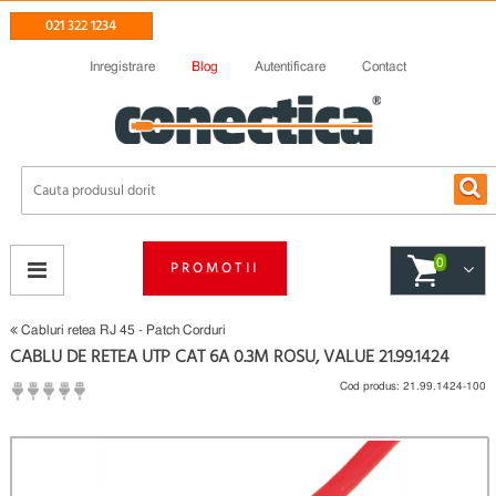
021 322 1234
Inregistrare
Blog
Autentificare
Contact
0
PROMOTII
Cabluri retea RJ 45 - Patch Corduri
CABLU DE RETEA UTP CAT 6A 0.3M ROSU, VALUE 21.99.1424
Cod produs:
21.99.1424-100
(
Fii primul care scrie un review
)