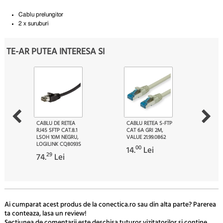
Cablu prelungitor
2 x suruburi
TE-AR PUTEA INTERESA SI
CABLU DE RETEA
CABLU RETEA S-FTP
RJ45 SFTP CAT.8.1
CAT 6A GRI 2M,
LSOH 10M NEGRU,
VALUE 21.99.0862
LOGILINK CQ8093S
00
14.
Lei
29
74.
Lei
Ai cumparat acest produs de la conectica.ro sau din alta parte? Parerea
ta conteaza, lasa un review!
Sectiunea de comentarii este deschisa tuturor vizitatorilor si contine