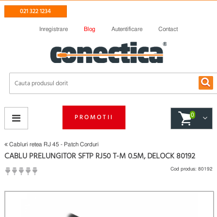
021 322 1234
Inregistrare
Blog
Autentificare
Contact
0
PROMOTII
Cabluri retea RJ 45 - Patch Corduri
CABLU PRELUNGITOR SFTP RJ50 T-M 0.5M, DELOCK 80192
Cod produs:
80192
(
Fii primul care scrie un review
)