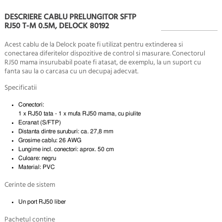
DESCRIERE CABLU PRELUNGITOR SFTP
RJ50 T-M 0.5M, DELOCK 80192
Acest cablu de la Delock poate fi utilizat pentru extinderea si
conectarea diferitelor dispozitive de control si masurare. Conectorul
RJ50 mama insurubabil poate fi atasat, de exemplu, la un suport cu
fanta sau la o carcasa cu un decupaj adecvat.
Specificatii
Conectori:
1 x RJ50 tata - 1 x mufa RJ50 mama, cu piulite
Ecranat (S/FTP)
Distanta dintre suruburi: ca. 27,8 mm
Grosime cablu: 26 AWG
Lungime incl. conectori: aprox. 50 cm
Culoare: negru
Material: PVC
Cerinte de sistem
Un port RJ50 liber
Pachetul contine