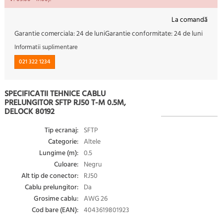
La comandă
Garantie comerciala:
24 de luni
Garantie conformitate:
24 de luni
Informatii suplimentare
021 322 1234
SPECIFICATII TEHNICE CABLU
PRELUNGITOR SFTP RJ50 T-M 0.5M,
DELOCK 80192
Tip ecranaj:
SFTP
Categorie:
Altele
Lungime (m):
0.5
Culoare:
Negru
Alt tip de conector:
RJ50
Cablu prelungitor:
Da
Grosime cablu:
AWG 26
Cod bare (EAN):
4043619801923