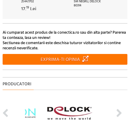
21.44.1702
5M NEGRU, DELOCK
80314
19
17.
Lei
40
68.
Lei
Ai cumparat acest produs de la conectica.ro sau din alta parte? Parerea
ta conteaza, lasa un review!
Sectiunea de comentarii este deschisa tuturor vizitatorilor si contine
recenzii neverificate.
EXPRIMA-TI OPINIA
PRODUCATORI