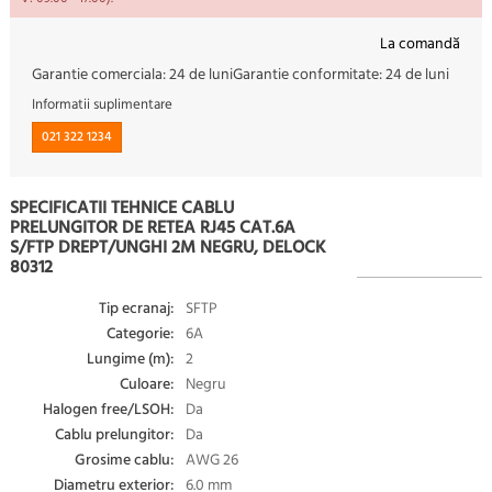
La comandă
Garantie comerciala:
24 de luni
Garantie conformitate:
24 de luni
Informatii suplimentare
021 322 1234
SPECIFICATII TEHNICE CABLU
PRELUNGITOR DE RETEA RJ45 CAT.6A
S/FTP DREPT/UNGHI 2M NEGRU, DELOCK
80312
Tip ecranaj:
SFTP
Categorie:
6A
Lungime (m):
2
Culoare:
Negru
Halogen free/LSOH:
Da
Cablu prelungitor:
Da
Grosime cablu:
AWG 26
Diametru exterior:
6.0 mm