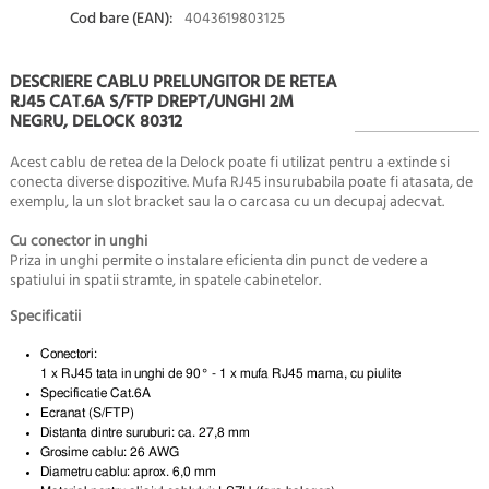
Cod bare (EAN):
4043619803125
DESCRIERE CABLU PRELUNGITOR DE RETEA
RJ45 CAT.6A S/FTP DREPT/UNGHI 2M
NEGRU, DELOCK 80312
Acest cablu de retea de la Delock poate fi utilizat pentru a extinde si
conecta diverse dispozitive. Mufa RJ45 insurubabila poate fi atasata, de
exemplu, la un slot bracket sau la o carcasa cu un decupaj adecvat.
Cu conector in unghi
Priza in unghi permite o instalare eficienta din punct de vedere a
spatiului in spatii stramte, in spatele cabinetelor.
Specificatii
Conectori:
1 x RJ45 tata in unghi de 90° - 1 x mufa RJ45 mama, cu piulite
Specificatie Cat.6A
Ecranat (S/FTP)
Distanta dintre suruburi: ca. 27,8 mm
Grosime cablu: 26 AWG
Diametru cablu: aprox. 6,0 mm