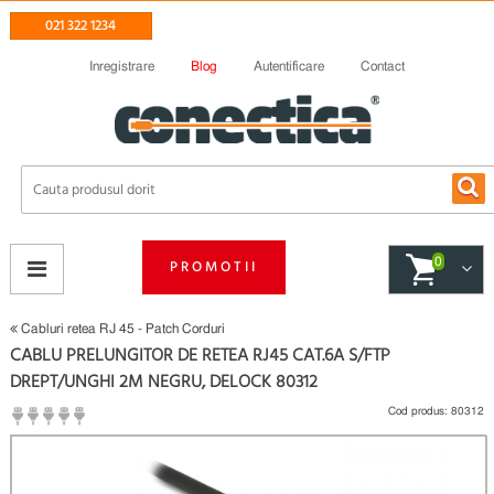
021 322 1234
Inregistrare
Blog
Autentificare
Contact
0
PROMOTII
Cabluri retea RJ 45 - Patch Corduri
CABLU PRELUNGITOR DE RETEA RJ45 CAT.6A S/FTP
DREPT/UNGHI 2M NEGRU, DELOCK 80312
Cod produs:
80312
(
Fii primul care scrie un review