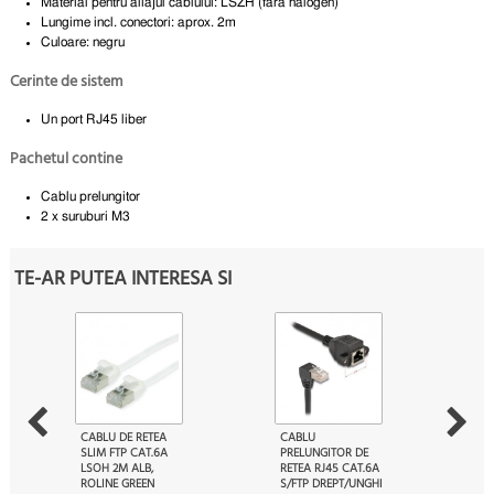
Material pentru aliajul cablului: LSZH (fara halogen)
Lungime incl. conectori: aprox. 2m
Culoare: negru
Cerinte de sistem
Un port RJ45 liber
Pachetul contine
Cablu prelungitor
2 x suruburi M3
TE-AR PUTEA INTERESA SI
CABLU DE RETEA
CABLU
SLIM FTP CAT.6A
PRELUNGITOR DE
LSOH 2M ALB,
RETEA RJ45 CAT.6A
ROLINE GREEN
S/FTP DREPT/UNGHI