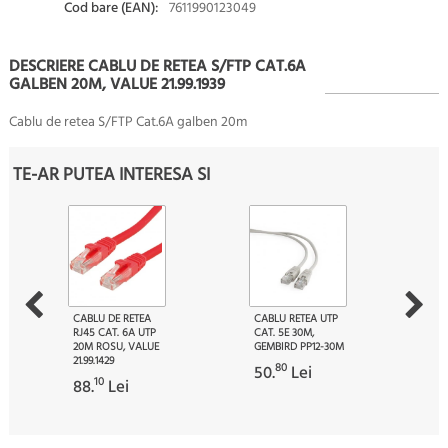
Cod bare (EAN):
7611990123049
DESCRIERE CABLU DE RETEA S/FTP CAT.6A
GALBEN 20M, VALUE 21.99.1939
Cablu de retea S/FTP Cat.6A galben 20m
TE-AR PUTEA INTERESA SI
CABLU DE RETEA
CABLU RETEA UTP
RJ45 CAT. 6A UTP
CAT. 5E 30M,
20M ROSU, VALUE
GEMBIRD PP12-30M
21.99.1429
80
50.
Lei
10
88.
Lei