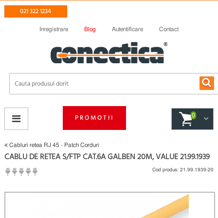
021 322 1234
Inregistrare
Blog
Autentificare
Contact
0
PROMOTII
Cabluri retea RJ 45 - Patch Corduri
CABLU DE RETEA S/FTP CAT.6A GALBEN 20M, VALUE 21.99.1939
Cod produs:
21.99.1939-20
(
Fii primul care scrie un review
)