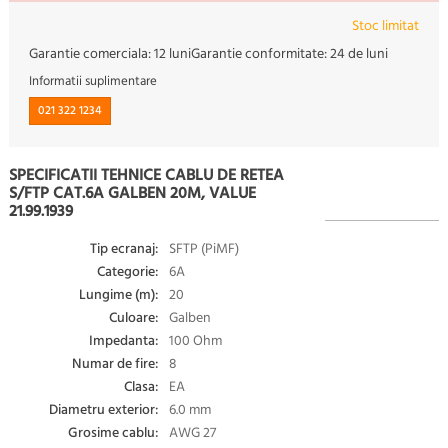
Stoc limitat
Garantie comerciala:
12 luni
Garantie conformitate:
24 de luni
Informatii suplimentare
021 322 1234
SPECIFICATII TEHNICE CABLU DE RETEA
S/FTP CAT.6A GALBEN 20M, VALUE
21.99.1939
Tip ecranaj:
SFTP (PiMF)
Categorie:
6A
Lungime (m):
20
Culoare:
Galben
Impedanta:
100 Ohm
Numar de fire:
8
Clasa:
EA
Diametru exterior:
6.0 mm
Grosime cablu:
AWG 27