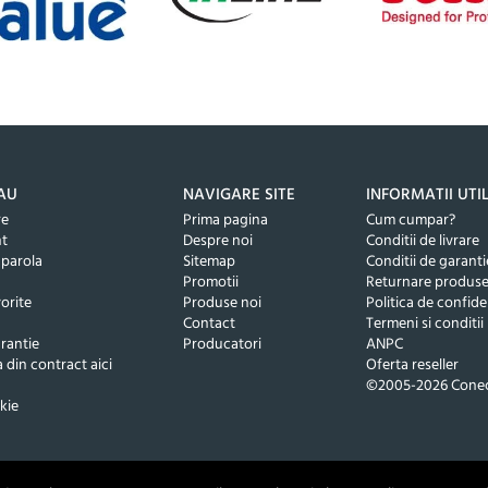
AU
NAVIGARE SITE
INFORMATII UTI
re
Prima pagina
Cum cumpar?
nt
Despre noi
Conditii de livrare
 parola
Sitemap
Conditii de garanti
Promotii
Returnare produs
orite
Produse noi
Politica de confide
Contact
Termeni si conditii
rantie
Producatori
ANPC
 din contract aici
Oferta reseller
©2005-2026 Conec
kie