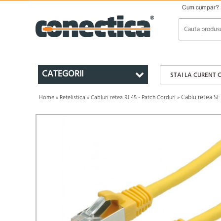
Cum cumpar?
CATEGORII
STAI LA CURENT 
Cablu retea SFT
Home
»
Retelistica
»
Cabluri retea RJ 45 - Patch Corduri
»