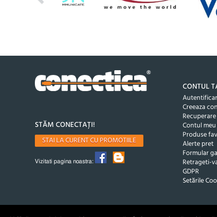
CONTUL T
Autentifica
Creeaza co
Recuperare
STĂM CONECTAȚI!
Contul meu
Produse fav
STAI LA CURENT CU PROMOTIILE
Alerte pret
Formular ga
Retrageti-va
Vizitati pagina noastra:
GDPR
Setările Coo