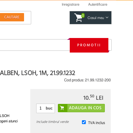
Inregistrare
Autentificare
0
Cosul meu
PROMOTII
LBEN, LSOH, 1M, 21.99.1232
Cod produs:
21.99.1232-200
50
10.
LEI
buc
s LSOH
Include timbrul verde
ogeni atunci
TVA inclus