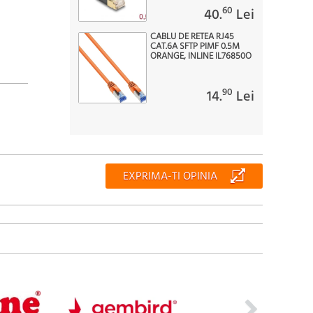
60
40.
Lei
CABLU DE RETEA RJ45
CAT.6A SFTP PIMF 0.5M
ORANGE, INLINE IL76850O
90
14.
Lei
EXPRIMA-TI OPINIA