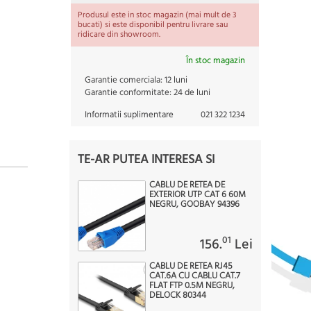
Produsul este in stoc magazin (mai mult de 3
bucati) si este disponibil pentru livrare sau
ridicare din showroom.
În stoc magazin
Garantie comerciala:
12 luni
Garantie conformitate:
24 de luni
Informatii suplimentare
021 322 1234
TE-AR PUTEA INTERESA SI
CABLU DE RETEA DE
EXTERIOR UTP CAT 6 60M
NEGRU, GOOBAY 94396
01
156.
Lei
CABLU DE RETEA RJ45
CAT.6A CU CABLU CAT.7
FLAT FTP 0.5M NEGRU,
DELOCK 80344