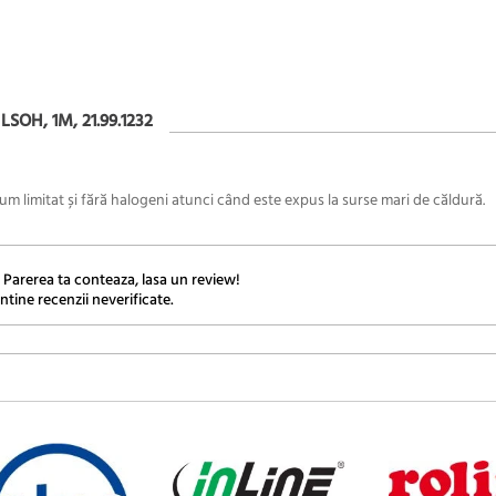
OH, 1M, 21.99.1232
 limitat și fără halogeni atunci când este expus la surse mari de căldură.
 Parerea ta conteaza, lasa un review!
ntine recenzii neverificate.