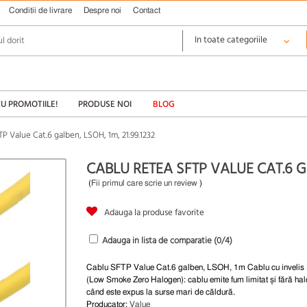
Conditii de livrare
Despre noi
Contact
CU PROMOTIILE!
PRODUSE NOI
BLOG
P Value Cat.6 galben, LSOH, 1m, 21.99.1232
CABLU RETEA SFTP VALUE CAT.6 GA
(
Fii primul care scrie un review
)
Adauga la produse favorite
Adauga in lista de comparatie (
0
/4)
Cablu SFTP Value Cat.6 galben, LSOH, 1m Cablu cu inveli
(Low Smoke Zero Halogen): cablu emite fum limitat și fără hal
când este expus la surse mari de căldură.
Producator:
Value