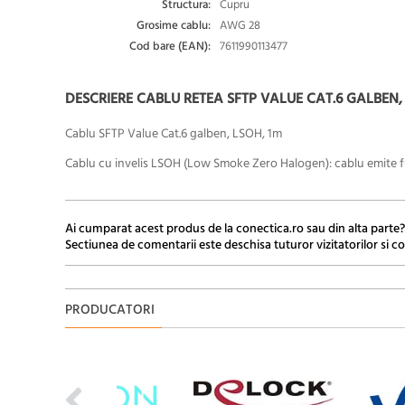
Structura:
Cupru
Grosime cablu:
AWG 28
Cod bare (EAN):
7611990113477
DESCRIERE CABLU RETEA SFTP VALUE CAT.6 GALBEN, LS
Cablu SFTP Value Cat.6 galben, LSOH, 1m
Cablu cu invelis LSOH (Low Smoke Zero Halogen): cablu emite fum
Ai cumparat acest produs de la conectica.ro sau din alta parte?
Sectiunea de comentarii este deschisa tuturor vizitatorilor si co
PRODUCATORI