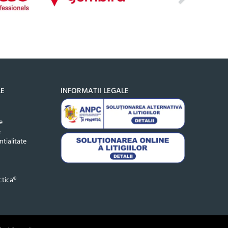
LE
INFORMATII LEGALE
e
e
ntialitate
tica®