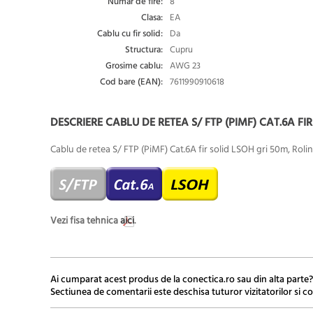
Numar de fire:
8
Clasa:
EA
Cablu cu fir solid:
Da
Structura:
Cupru
Grosime cablu:
AWG 23
Cod bare (EAN):
7611990910618
DESCRIERE CABLU DE RETEA S/ FTP (PIMF) CAT.6A FIR 
Cablu de retea S/ FTP (PiMF) Cat.6A fir solid LSOH gri 50m, Rolin
Vezi fisa tehnica
aici
.
Ai cumparat acest produs de la conectica.ro sau din alta parte?
Sectiunea de comentarii este deschisa tuturor vizitatorilor si co