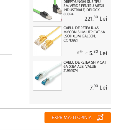
DREPT/UNGHI SUS TPU
5M VERDE PENTRU MEDII
INDUSTRIALE, DELOCK
80894
30
221.
Lei
CABLU DE RETEA RJ45
MYCON SLIM UTP CAT.6A
LSOH 0.3M GALBEN,
CON3921
80
5.
Lei
50
6.
Lei
CABLU DE RETEA SFTP CAT
6A 0.3M ALB, VALUE
21.99.1974
90
7.
Lei
EXPRIMA-TI OPINIA