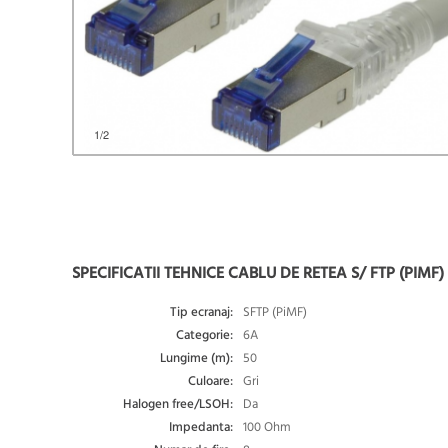
1
/2
SPECIFICATII TEHNICE CABLU DE RETEA S/ FTP (PIMF) 
Tip ecranaj:
SFTP (PiMF)
Categorie:
6A
Lungime (m):
50
Culoare:
Gri
Halogen free/LSOH:
Da
Impedanta:
100 Ohm