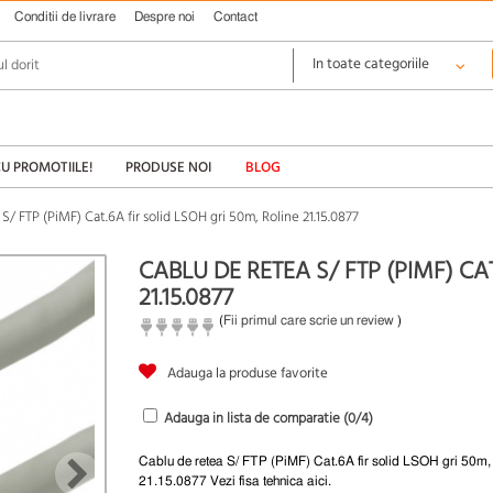
Conditii de livrare
Despre noi
Contact
CU PROMOTIILE!
PRODUSE NOI
BLOG
S/ FTP (PiMF) Cat.6A fir solid LSOH gri 50m, Roline 21.15.0877
CABLU DE RETEA S/ FTP (PIMF) CA
21.15.0877
(
Fii primul care scrie un review
)
Adauga la produse favorite
Adauga in lista de comparatie (
0
/4)
Cablu de retea S/ FTP (PiMF) Cat.6A fir solid LSOH gri 50m,
21.15.0877 Vezi fisa tehnica aici.