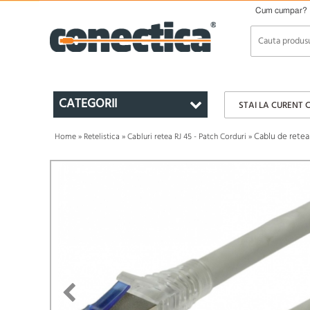
Cum cumpar?
CATEGORII
STAI LA CURENT 
Cablu de retea 
Home
»
Retelistica
»
Cabluri retea RJ 45 - Patch Corduri
»