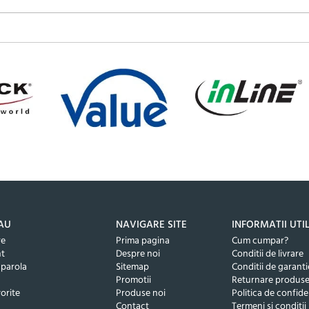
AU
NAVIGARE SITE
INFORMATII UTI
re
Prima pagina
Cum cumpar?
nt
Despre noi
Conditii de livrare
 parola
Sitemap
Conditii de garanti
Promotii
Returnare produs
orite
Produse noi
Politica de confide
Contact
Termeni si conditii