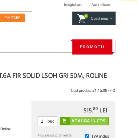
Inregistrare
Autentificare
0
Cosul meu
PROMOTII
T.6A FIR SOLID LSOH GRI 50M, ROLINE
Cod produs:
21.15.0877-2
80
515.
LEI
buc
 Roline
Include timbrul verde
TVA inclus