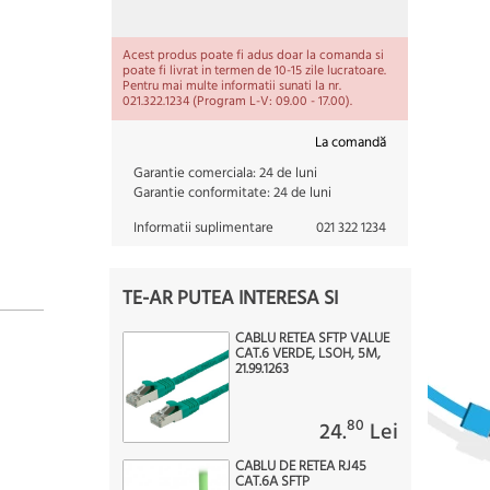
Acest produs poate fi adus doar la comanda si
poate fi livrat in termen de 10-15 zile lucratoare.
Pentru mai multe informatii sunati la nr.
021.322.1234 (Program L-V: 09.00 - 17.00).
La comandă
Garantie comerciala:
24 de luni
Garantie conformitate:
24 de luni
Informatii suplimentare
021 322 1234
TE-AR PUTEA INTERESA SI
CABLU RETEA SFTP VALUE
CAT.6 VERDE, LSOH, 5M,
21.99.1263
80
24.
Lei
CABLU DE RETEA RJ45
CAT.6A SFTP