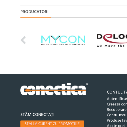
PRODUCATORI
CONTUL T
Autentifica
Creeaza co
Recuperare
STĂM CONECTAȚI!
Contul meu
Produse fav
STAI LA CURENT CU PROMOTIILE
Alerte pret