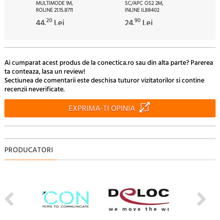
MULTIMODE 1M,
SC/APC OS2 2M,
ROLINE 21.15.8711
INLINE IL88402
20
90
44.
Lei
24.
Lei
Ai cumparat acest produs de la conectica.ro sau din alta parte? Parerea
ta conteaza, lasa un review!
Sectiunea de comentarii este deschisa tuturor vizitatorilor si contine
recenzii neverificate.
EXPRIMA-TI OPINIA
PRODUCATORI