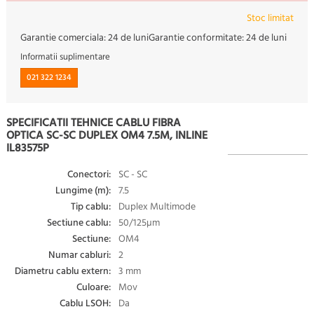
Stoc limitat
Garantie comerciala:
24 de luni
Garantie conformitate:
24 de luni
Informatii suplimentare
021 322 1234
SPECIFICATII TEHNICE CABLU FIBRA
OPTICA SC-SC DUPLEX OM4 7.5M, INLINE
IL83575P
Conectori:
SC - SC
Lungime (m):
7.5
Tip cablu:
Duplex Multimode
Sectiune cablu:
50/125µm
Sectiune:
OM4
Numar cabluri:
2
Diametru cablu extern:
3 mm
Culoare:
Mov
Cablu LSOH:
Da