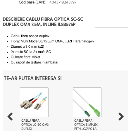
Cod bare (EAN):
4043718248797
DESCRIERE CABLU FIBRA OPTICA SC-SC
DUPLEX OM4 7.5M, INLINE IL83575P
Cablu fibra optica duplex
Fibra: Multi Mode 50/125µm OM4, LSZH fara halogeni
Diametru 3,0 mm (x2)
2x mufe SC la 2x mufe SC
Culoare fibre:
violet
Cu raport de testare in ambalaj
TE-AR PUTEA INTERESA SI
CABLU FIBRA
CABLU FIBRA
OPTICA LC-SC OM3
OPTICA SIMPLEX
DUPLEX
FTTH LC/APC LA