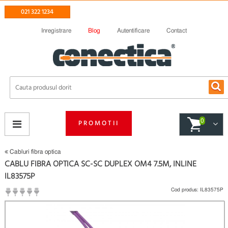
021 322 1234
Inregistrare
Blog
Autentificare
Contact
0
PROMOTII
Cabluri fibra optica
CABLU FIBRA OPTICA SC-SC DUPLEX OM4 7.5M, INLINE
IL83575P
Cod produs:
IL83575P
(
Fii primul care scrie un review