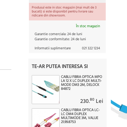
Produsul este in stoc magazin (mai mult de 3
bucati) si este disponibil pentru livrare sau
ridicare din showroom.
În stoc magazin
Garantie comerciala:
24 de luni
Garantie conformitate:
24 de luni
Informatii suplimentare
021 322 1234
TE-AR PUTEA INTERESA SI
CABLU FIBRA OPTICA MPO
LA 12 X LC DUPLEX MULTI-
MODE OM3 2M, DELOCK
84872
80
230.
Lei
CABLU FIBRA OPTICA LC-
LC OM4 DUPLEX
MULTIMODE 3M, VALUE
21.99.8753