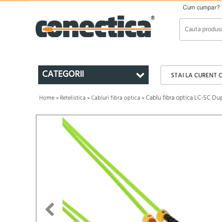
Cum cumpar?
CATEGORII
STAI LA CURENT 
Cablu fibra optica LC-SC D
Home
»
Retelistica
»
Cabluri fibra optica
»