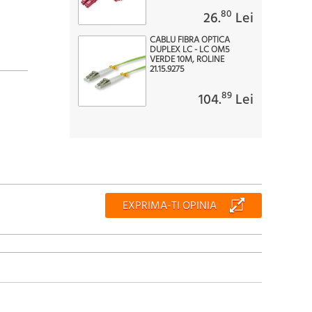
80
26.
Lei
CABLU FIBRA OPTICA
DUPLEX LC - LC OM5
VERDE 10M, ROLINE
21.15.9275
89
104.
Lei
EXPRIMA-TI OPINIA