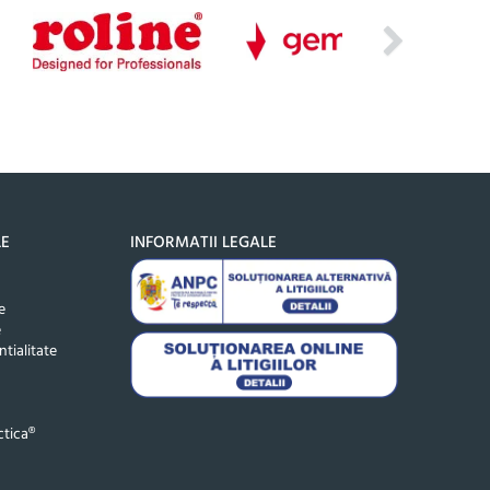
LE
INFORMATII LEGALE
e
e
ntialitate
tica®