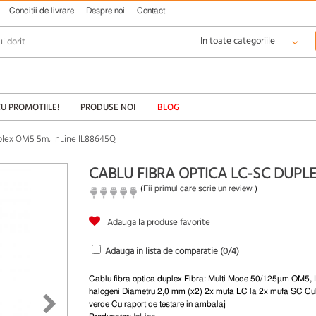
Conditii de livrare
Despre noi
Contact
CU PROMOTIILE!
PRODUSE NOI
BLOG
uplex OM5 5m, InLine IL88645Q
CABLU FIBRA OPTICA LC-SC DUPLE
(
Fii primul care scrie un review
)
Adauga la produse favorite
Adauga in lista de comparatie (
0
/4)
Cablu fibra optica duplex Fibra: Multi Mode 50/125µm OM5,
halogeni Diametru 2,0 mm (x2) 2x mufa LC la 2x mufa SC Culo
verde Cu raport de testare in ambalaj