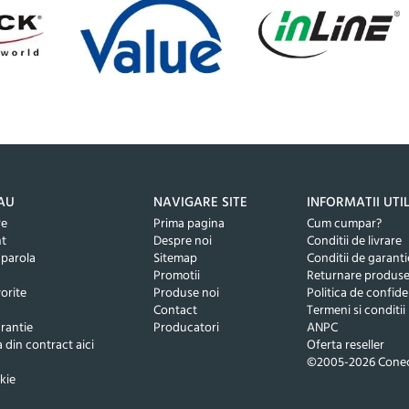
AU
NAVIGARE SITE
INFORMATII UTI
re
Prima pagina
Cum cumpar?
nt
Despre noi
Conditii de livrare
 parola
Sitemap
Conditii de garanti
Promotii
Returnare produs
orite
Produse noi
Politica de confide
Contact
Termeni si conditii
rantie
Producatori
ANPC
 din contract aici
Oferta reseller
©2005-2026 Conec
kie