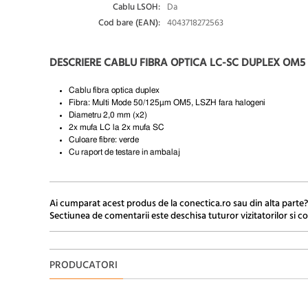
Cablu LSOH:
Da
Cod bare (EAN):
4043718272563
DESCRIERE CABLU FIBRA OPTICA LC-SC DUPLEX OM5 
Cablu fibra optica duplex
Fibra: Multi Mode 50/125µm OM5, LSZH fara halogeni
Diametru 2,0 mm (x2)
2x mufa LC la 2x mufa SC
Culoare fibre: verde
Cu raport de testare in ambalaj
Ai cumparat acest produs de la conectica.ro sau din alta parte?
Sectiunea de comentarii este deschisa tuturor vizitatorilor si co
PRODUCATORI