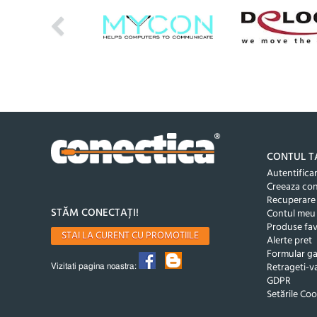
CONTUL T
Autentifica
Creeaza co
Recuperare
STĂM CONECTAȚI!
Contul meu
Produse fav
STAI LA CURENT CU PROMOTIILE
Alerte pret
Formular ga
Retrageti-va
Vizitati pagina noastra:
GDPR
Setările Coo