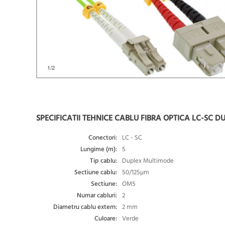
1
/2
SPECIFICATII TEHNICE CABLU FIBRA OPTICA LC-SC D
Conectori:
LC - SC
Lungime (m):
5
Tip cablu:
Duplex Multimode
Sectiune cablu:
50/125µm
Sectiune:
OM5
Numar cabluri:
2
Diametru cablu extern:
2 mm
Culoare:
Verde