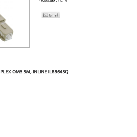
Producator:
InLine
UPLEX OM5 5M, INLINE IL88645Q