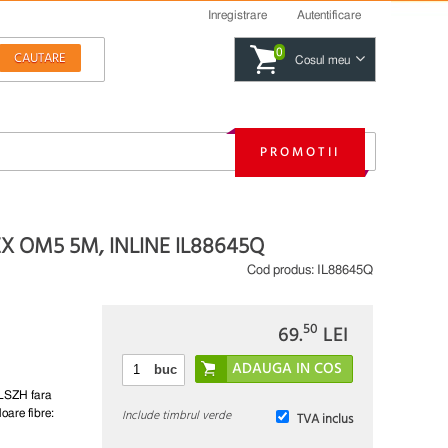
Inregistrare
Autentificare
0
Cosul meu
PROMOTII
X OM5 5M, INLINE IL88645Q
Cod produs:
IL88645Q
50
69.
LEI
buc
 LSZH fara
Include timbrul verde
are fibre:
TVA inclus