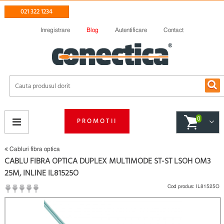
021 322 1234
Inregistrare
Blog
Autentificare
Contact
0
PROMOTII
Cabluri fibra optica
CABLU FIBRA OPTICA DUPLEX MULTIMODE ST-ST LSOH OM3
25M, INLINE IL81525O
Cod produs:
IL81525O
(
Fii primul care scrie un review