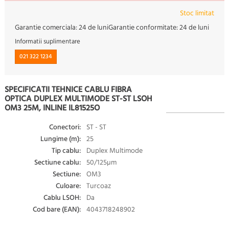
Stoc limitat
Garantie comerciala:
24 de luni
Garantie conformitate:
24 de luni
Informatii suplimentare
021 322 1234
SPECIFICATII TEHNICE CABLU FIBRA
OPTICA DUPLEX MULTIMODE ST-ST LSOH
OM3 25M, INLINE IL81525O
Conectori:
ST - ST
Lungime (m):
25
Tip cablu:
Duplex Multimode
Sectiune cablu:
50/125µm
Sectiune:
OM3
Culoare:
Turcoaz
Cablu LSOH:
Da
Cod bare (EAN):
4043718248902