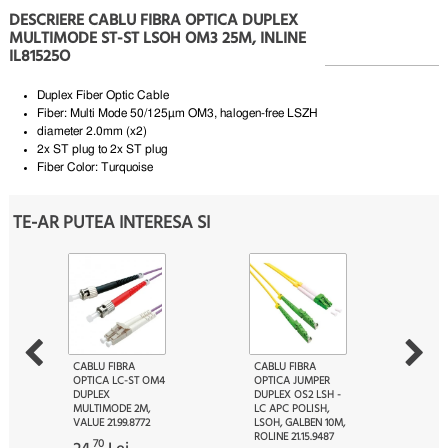
DESCRIERE CABLU FIBRA OPTICA DUPLEX
MULTIMODE ST-ST LSOH OM3 25M, INLINE
IL81525O
Duplex Fiber Optic Cable
Fiber: Multi Mode 50/125µm OM3, halogen-free LSZH
diameter 2.0mm (x2)
2x ST plug to 2x ST plug
Fiber Color: Turquoise
TE-AR PUTEA INTERESA SI
CABLU FIBRA
CABLU FIBRA
OPTICA LC-ST OM4
OPTICA JUMPER
DUPLEX
DUPLEX OS2 LSH -
MULTIMODE 2M,
LC APC POLISH,
VALUE 21.99.8772
LSOH, GALBEN 10M,
ROLINE 21.15.9487
70