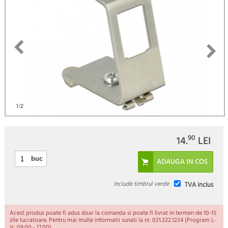
)
1
/2
90
14.
LEI
buc
Include timbrul verde
TVA inclus
Acest produs poate fi adus doar la comanda si poate fi livrat in termen de 10-15
zile lucratoare. Pentru mai multe informatii sunati la nr. 021.322.1234 (Program L-
V: 09.00 - 17.00).