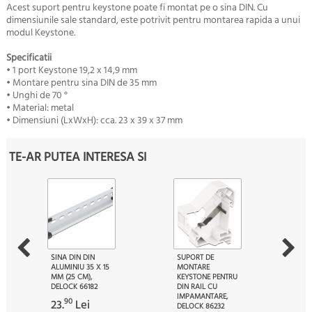
Acest suport pentru keystone poate fi montat pe o sina DIN. Cu
dimensiunile sale standard, este potrivit pentru montarea rapida a unui
modul Keystone.
Specificatii
• 1 port Keystone 19,2 x 14,9 mm
• Montare pentru sina DIN de 35 mm
• Unghi de 70 °
• Material: metal
• Dimensiuni (LxWxH): cca. 23 x 39 x 37 mm
TE-AR PUTEA INTERESA SI
SINA DIN DIN
SUPORT DE
ALUMINIU 35 X 15
MONTARE
MM (25 CM),
KEYSTONE PENTRU
DELOCK 66182
DIN RAIL CU
IMPAMANTARE,
90
23.
Lei
DELOCK 86232