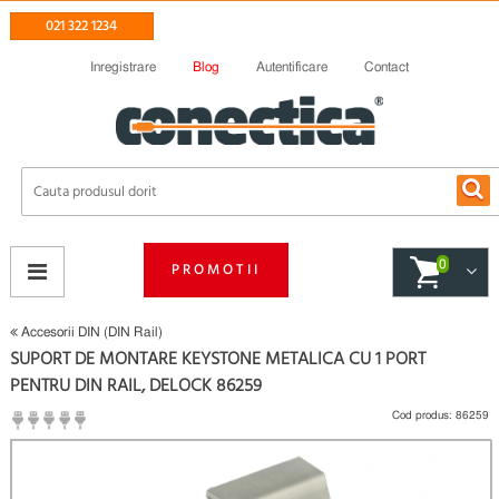
021 322 1234
Inregistrare
Blog
Autentificare
Contact
0
PROMOTII
Accesorii DIN (DIN Rail)
SUPORT DE MONTARE KEYSTONE METALICA CU 1 PORT
PENTRU DIN RAIL, DELOCK 86259
Cod produs:
86259
(
Fii primul care scrie un review