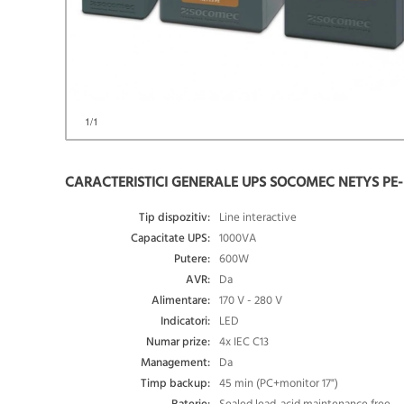
1
/1
CARACTERISTICI GENERALE UPS SOCOMEC NETYS PE-
Tip dispozitiv:
Line interactive
Capacitate UPS:
1000VA
Putere:
600W
AVR:
Da
Alimentare:
170 V - 280 V
Indicatori:
LED
Numar prize:
4x IEC C13
Management:
Da
Timp backup:
45 min (PC+monitor 17")