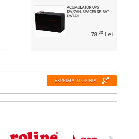
ACUMULATOR UPS
12V/7AH, SPACER SP-BAT-
12V7AH
20
78.
Lei
EXPRIMA-TI OPINIA