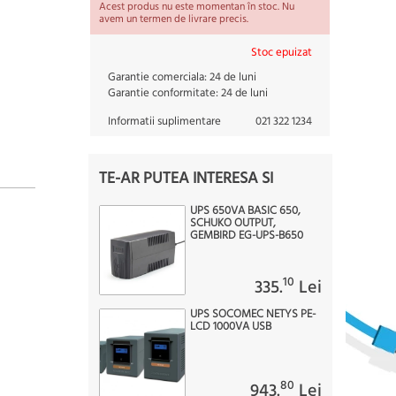
Acest produs nu este momentan în stoc. Nu
avem un termen de livrare precis.
Stoc epuizat
Garantie comerciala:
24 de luni
Garantie conformitate:
24 de luni
Informatii suplimentare
021 322 1234
TE-AR PUTEA INTERESA SI
UPS 650VA BASIC 650,
SCHUKO OUTPUT,
GEMBIRD EG-UPS-B650
10
335.
Lei
UPS SOCOMEC NETYS PE-
LCD 1000VA USB
80
943.
Lei