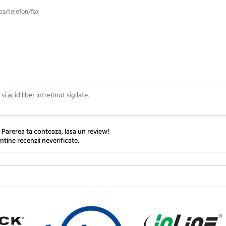
tea/telefon/fax
i acid liber intretinut sigilate.
 Parerea ta conteaza, lasa un review!
ntine recenzii neverificate.