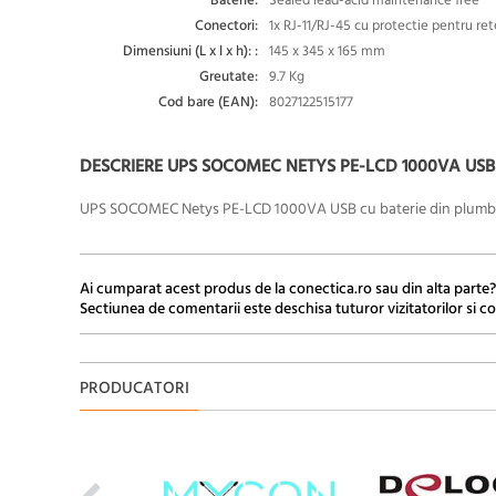
Baterie:
Sealed lead-acid maintenance free
Conectori:
1x RJ-11/RJ-45 cu protectie pentru re
Dimensiuni (L x l x h): :
145 x 345 x 165 mm
Greutate:
9.7 Kg
Cod bare (EAN):
8027122515177
DESCRIERE UPS SOCOMEC NETYS PE-LCD 1000VA USB
UPS SOCOMEC Netys PE-LCD 1000VA USB
cu baterie din plumb s
Ai cumparat acest produs de la conectica.ro sau din alta parte?
Sectiunea de comentarii este deschisa tuturor vizitatorilor si co
PRODUCATORI