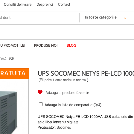
Conditii de livrare
Despre noi
Contact
CU PROMOTIILE!
PRODUSE NOI
BLOG
00VA USB
GRATUITA
UPS SOCOMEC NETYS PE-LCD 100
(
Fii primul care scrie un review
)
Adauga la produse favorite
Adauga in lista de comparatie (
0
/4)
UPS SOCOMEC Netys PE-LCD 1000VA USB cu baterie din 
acid liber intretinut sigilate.
Producator:
Socomec