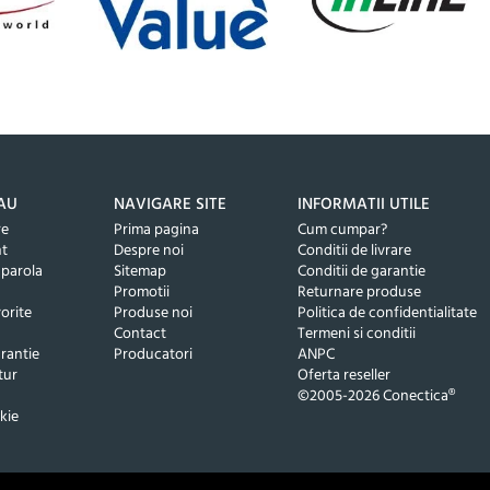
AU
NAVIGARE SITE
INFORMATII UTILE
re
Prima pagina
Cum cumpar?
nt
Despre noi
Conditii de livrare
 parola
Sitemap
Conditii de garantie
Promotii
Returnare produse
orite
Produse noi
Politica de confidentialitate
Contact
Termeni si conditii
rantie
Producatori
ANPC
tur
Oferta reseller
©2005-2026 Conectica®
kie