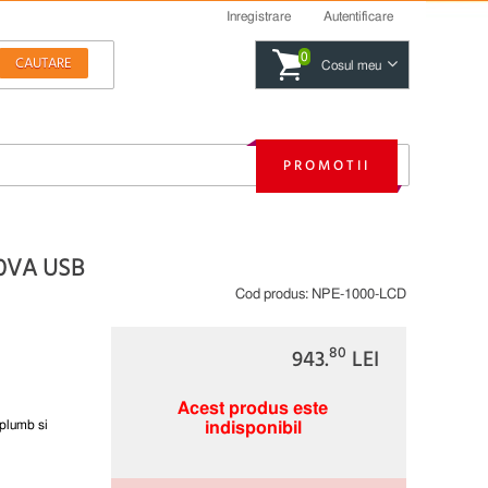
Inregistrare
Autentificare
0
Cosul meu
PROMOTII
0VA USB
Cod produs:
NPE-1000-LCD
80
943.
LEI
Acest produs este
plumb si
indisponibil