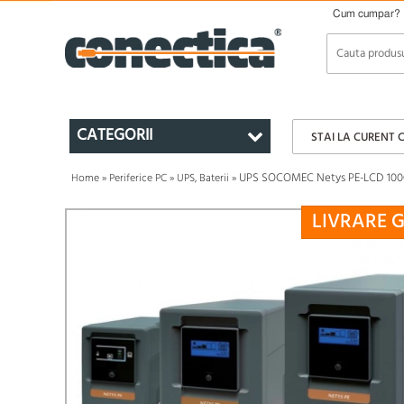
Cum cumpar?
CATEGORII
STAI LA CURENT 
UPS SOCOMEC Netys PE-LCD 10
Home
»
Periferice PC
»
UPS, Baterii
»
LIVRARE 