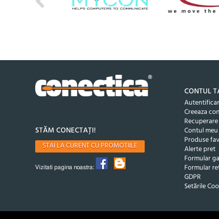
CONTUL T
Autentifica
Creeaza co
Recuperare
STĂM CONECTAȚI!
Contul meu
Produse fav
STAI LA CURENT CU PROMOTIILE
Alerte pret
Formular ga
Formular re
Vizitati pagina noastra:
GDPR
Setările Coo