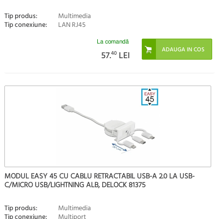
Tip produs:
Multimedia
Tip conexiune:
LAN RJ45
La comandă
57.
40
LEI
MODUL EASY 45 CU CABLU RETRACTABIL USB-A 2.0 LA USB-
C/MICRO USB/LIGHTNING ALB, DELOCK 81375
Tip produs:
Multimedia
Tip conexiune:
Multiport