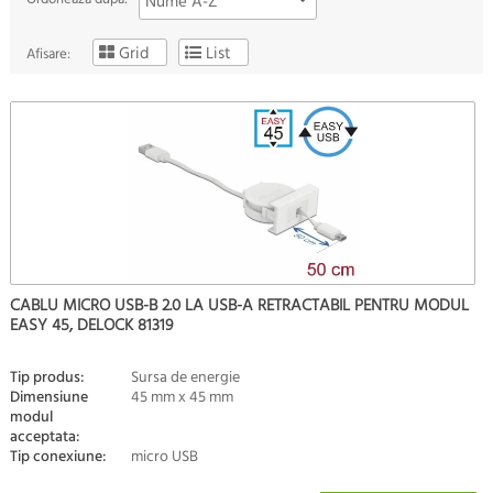
Nume A-Z
Grid
List
Afisare:
CABLU MICRO USB-B 2.0 LA USB-A RETRACTABIL PENTRU MODUL
EASY 45, DELOCK 81319
Tip produs:
Sursa de energie
Dimensiune
45 mm x 45 mm
modul
acceptata:
Tip conexiune:
micro USB