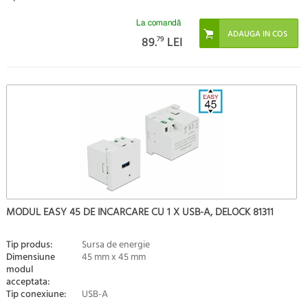
La comandă
89.
79
LEI
MODUL EASY 45 DE INCARCARE CU 1 X USB-A, DELOCK 81311
Tip produs:
Sursa de energie
Dimensiune
45 mm x 45 mm
modul
acceptata:
Tip conexiune:
USB-A