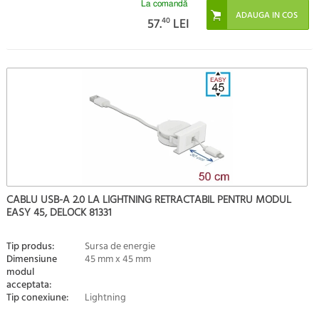
La comandă
57.
40
LEI
CABLU USB-A 2.0 LA LIGHTNING RETRACTABIL PENTRU MODUL
EASY 45, DELOCK 81331
Tip produs:
Sursa de energie
Dimensiune
45 mm x 45 mm
modul
acceptata:
Tip conexiune:
Lightning