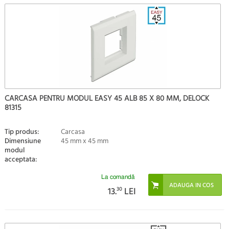
CARCASA PENTRU MODUL EASY 45 ALB 85 X 80 MM, DELOCK
81315
Tip produs:
Carcasa
Dimensiune
45 mm x 45 mm
modul
acceptata:
La comandă
13.
30
LEI