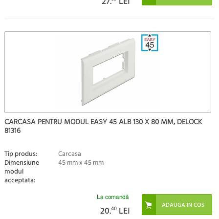
27.
LEI
CARCASA PENTRU MODUL EASY 45 ALB 130 X 80 MM, DELOCK
81316
Tip produs:
Carcasa
Dimensiune
45 mm x 45 mm
modul
acceptata:
La comandă
20.
40
LEI