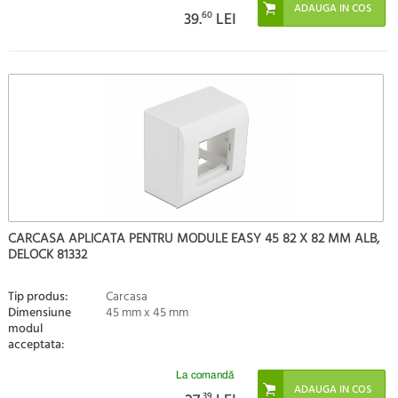
39.
60
LEI
CARCASA APLICATA PENTRU MODULE EASY 45 82 X 82 MM ALB,
DELOCK 81332
Tip produs:
Carcasa
Dimensiune
45 mm x 45 mm
modul
acceptata:
La comandă
39