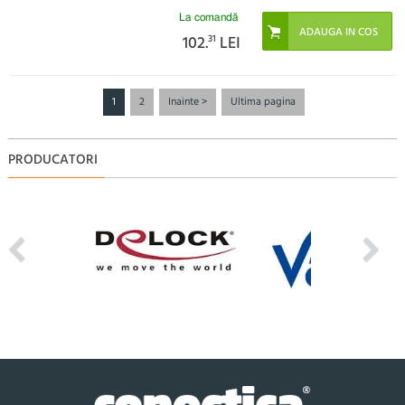
La comandă
102.
31
LEI
1
2
Inainte >
Ultima pagina
PRODUCATORI