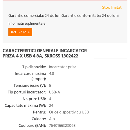
Stoc limitat
Garantie comerciala:
24 de luni
Garantie conformitate:
24 de luni
Informatii suplimentare
021 322 1234
CARACTERISTICI GENERALE INCARCATOR
PRIZA 4 X USB 4.8A, SKROSS 1.302422
Tip dispozitiv:
Incarcator priza
Incarcare maxima
4.8
(amper):
Tensiune iesire (V):
5
Tip porturi incarcator:
USB-A
Nr. prize USB:
4
Capacitate maxima (W):
24
Pentru:
Orice dispozitiv cu USB
Culoare:
Alb
Cod bare (EAN):
7640166323068