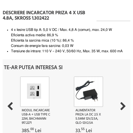
DESCRIERE INCARCATOR PRIZA 4 X USB
4.8A, SKROSS 1.302422
4 x Iesire USB tip A: 5,0 V DC / Max.
4,8 A (comun), max.
24,0 W
Eficienta activa medie: 86,9 %
Eficienta la sarcina mica (10 %): 86,4 %
Consum de energie fara sarcina: 0,03 W
Tensiune de intrare: 110 V – 240 V, 50/60 Hz, Max.
35 W, max.
600 mA
TE-AR PUTEA INTERESA SI
MODUL INCARCARE
ALIMENTATOR
USB-A + USB TYPE C
PRIZA LA DC 2.5 X
22W, BACHMANN
5.5MM 12V/2.5A,
917.2271
GLO-12V2.5A
00
55
385.
Lei
33.
Lei