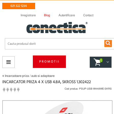
021 322 1234
Inregistrare
Blog
Autentificare
Contact
0
PROMOTII
Incarcatoare priza / auto si adaptoare
INCARCATOR PRIZA 4 X USB 4.8A, SKROSS 1.302422
Cod produs:
PSUP-USB-W448WE-SKRS
(
Fii primul care scrie un review
)