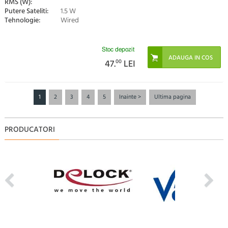
RMS (W):
Putere Sateliti:
1.5 W
Tehnologie:
Wired
Stoc depozit
47.
00
LEI
1
2
3
4
5
Inainte >
Ultima pagina
PRODUCATORI