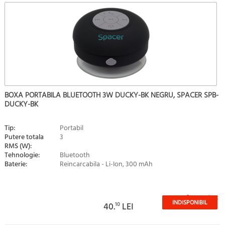
BOXA PORTABILA BLUETOOTH 3W DUCKY-BK NEGRU, SPACER SPB-
DUCKY-BK
Tip:
Portabil
Putere totala
3
RMS (W):
Tehnologie:
Bluetooth
Baterie:
Reincarcabila - Li-Ion, 300 mAh
Stoc epuizat
INDISPONIBIL
40.
10
LEI