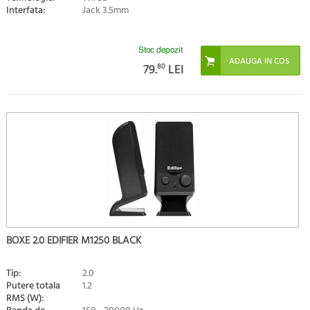
Interfata:
Jack 3.5mm
Stoc depozit
79.
80
LEI
BOXE 2.0 EDIFIER M1250 BLACK
Tip:
2.0
Putere totala
1.2
RMS (W):