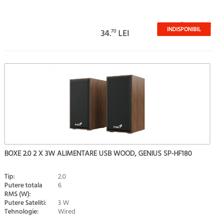
Stoc epuizat
INDISPONIBIL
34.
70
LEI
BOXE 2.0 2 X 3W ALIMENTARE USB WOOD, GENIUS SP-HF180
Tip:
2.0
Putere totala
6
RMS (W):
Putere Sateliti:
3 W
Tehnologie:
Wired