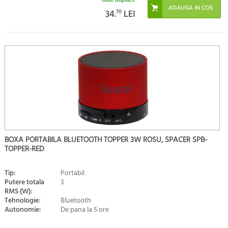
34.
70
LEI
BOXA PORTABILA BLUETOOTH TOPPER 3W ROSU, SPACER SPB-
TOPPER-RED
Tip:
Portabil
Putere totala
3
RMS (W):
Tehnologie:
Bluetooth
Autonomie:
De pana la 5 ore