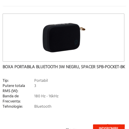
BOXA PORTABILA BLUETOOTH 3W NEGRU, SPACER SPB-POCKET-BK
Tip:
Portabil
Putere totala
3
RMS (W):
Banda de
180 Hz - 16kHz
Frecventa:
Tehnologie:
Bluetooth
Stoc epuizat
INDISPONIBIL