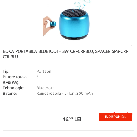
BOXA PORTABILA BLUETOOTH 3W CRI-CRI-BLU, SPACER SPB-CRI-
CRI-BLU
Tip:
Portabil
Putere totala
3
RMS (W):
Tehnologie:
Bluetooth
Baterie:
Reincarcabila - Li-Ion, 300 mAh
Stoc epuizat
INDISPONIBIL
46.
90
LEI