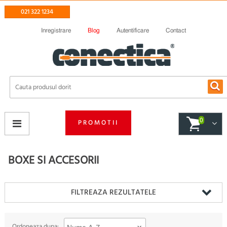
021 322 1234
Inregistrare
Blog
Autentificare
Contact
0
PROMOTII
BOXE SI ACCESORII
FILTREAZA REZULTATELE
Ordoneaza dupa: