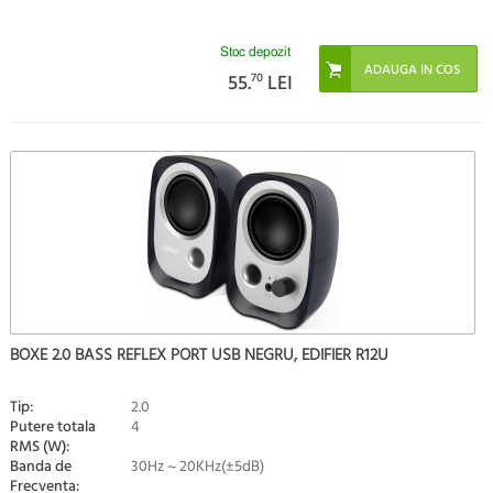
Stoc depozit
55.
70
LEI
BOXE 2.0 BASS REFLEX PORT USB NEGRU, EDIFIER R12U
Tip:
2.0
Putere totala
4
RMS (W):
Banda de
30Hz ~ 20KHz(±5dB)
Frecventa: