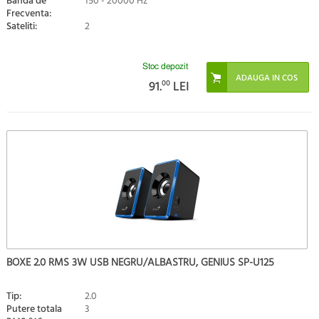
Banda de
150 - 20000 Hz
Frecventa:
Sateliti:
2
Stoc depozit
91.
00
LEI
BOXE 2.0 RMS 3W USB NEGRU/ALBASTRU, GENIUS SP-U125
Tip:
2.0
Putere totala
3