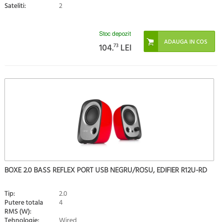
Sateliti:
2
Stoc depozit
104.
73
LEI
BOXE 2.0 BASS REFLEX PORT USB NEGRU/ROSU, EDIFIER R12U-RD
Tip:
2.0
Putere totala
4
RMS (W):
Tehnologie:
Wired