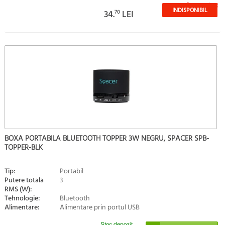
Stoc epuizat
INDISPONIBIL
34.
70
LEI
BOXA PORTABILA BLUETOOTH TOPPER 3W NEGRU, SPACER SPB-
TOPPER-BLK
Tip:
Portabil
Putere totala
3
RMS (W):
Tehnologie:
Bluetooth
Alimentare:
Alimentare prin portul USB
Stoc depozit