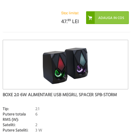
Stoc limitat
47.
89
LEI
BOXE 2.0 6W ALIMENTARE USB MEGRU, SPACER SPB-STORM
Tip:
2.1
Putere totala
6
RMS (W):
Sateliti:
2
Putere Sateliti:
3 W