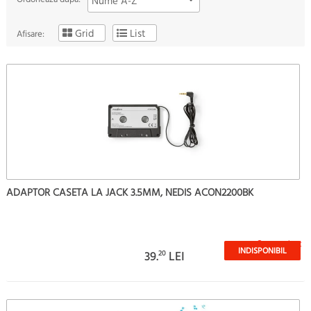
Nume A-Z
Grid
List
Afisare:
ADAPTOR CASETA LA JACK 3.5MM, NEDIS ACON2200BK
Stoc epuizat
INDISPONIBIL
39.
20
LEI