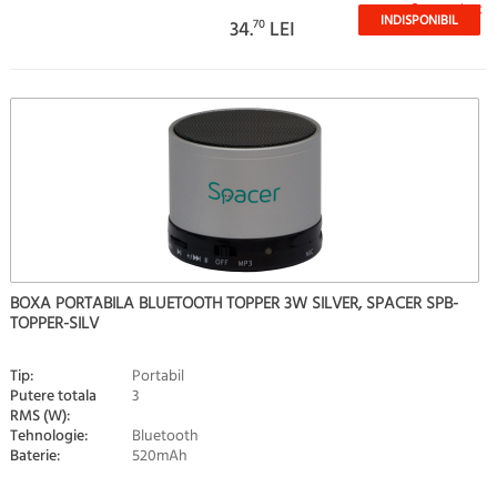
Stoc epuizat
INDISPONIBIL
34.
70
LEI
BOXA PORTABILA BLUETOOTH TOPPER 3W SILVER, SPACER SPB-
TOPPER-SILV
Tip:
Portabil
Putere totala
3
RMS (W):
Tehnologie:
Bluetooth
Baterie:
520mAh