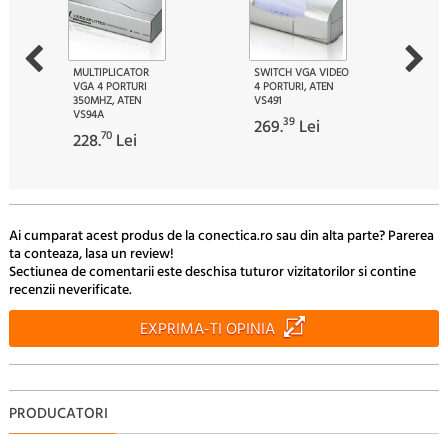
MULTIPLICATOR
SWITCH VGA VIDEO
VGA 4 PORTURI
4 PORTURI, ATEN
350MHZ, ATEN
VS491
VS94A
39
269.
Lei
70
228.
Lei
Ai cumparat acest produs de la conectica.ro sau din alta parte? Parerea
ta conteaza, lasa un review!
Sectiunea de comentarii este deschisa tuturor vizitatorilor si contine
recenzii neverificate.
EXPRIMA-TI OPINIA
PRODUCATORI