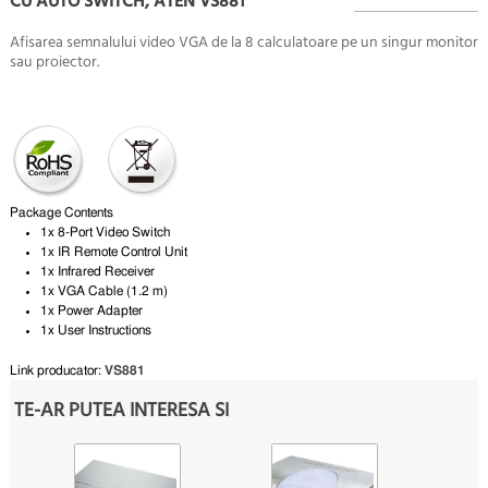
CU AUTO SWITCH, ATEN VS881
Afisarea semnalului video VGA de la 8 calculatoare pe un singur monitor
sau proiector.
Package Contents
1x 8-Port Video Switch
1x IR Remote Control Unit
1x Infrared Receiver
1x VGA Cable (1.2 m)
1x Power Adapter
1x User Instructions
Link producator:
VS881
TE-AR PUTEA INTERESA SI