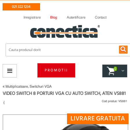
021 322 1234
Inregistrare
Blog
Autentificare
Contact
0
PROMOTII
Multiplicatoare, Switchuri VGA
VIDEO SWITCH 8 PORTURI VGA CU AUTO SWITCH, ATEN VS881
Cod produs:
VS881
(
Fii primul care scrie un review
LIVRARE GRATUITA
)